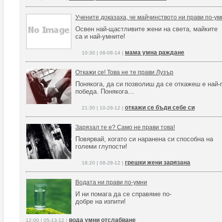
Учените доказаха, че майчинството ни прави по-ум
Освен най-щастливите жени на света, майките
са и най-умните!
мама умна раждане
10:30 | 08-08-14 |
Откажи се! Това не те прави Лузър
Понякога, да си позволиш да се откажеш е най-
победа. Понякога…
откажи се бъди себе си
21:30 | 10-28-12 |
Зарязал те е? Само не прави това!
Повярвай, когато си наранена си способна на
големи глупости!
грешки жени зарязана
18:20 | 08-28-12 |
Водата ни прави по-умни
И ни помага да се справяме по-
добре на изпити!
вода умни отслабване
12:00 | 05-13-12 |