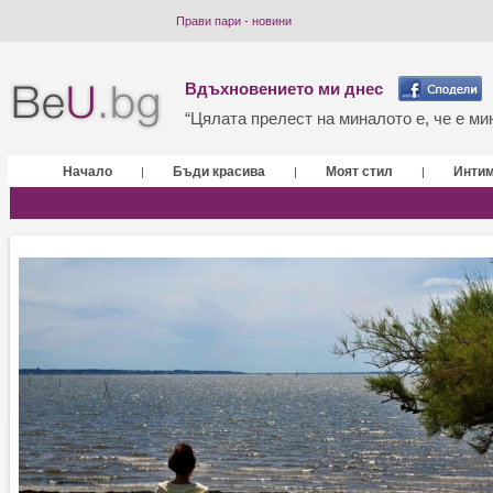
Прави пари - новини
Вдъхновението ми днес
“Цялата прелест на миналото е, че е мин
Начало
Бъди красива
Моят стил
Инти
|
|
|