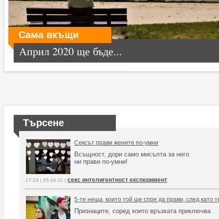
Сама вкъщи
Април 2020 ще бъде...
Търсене
Сексът прави жените по-умни
Всъщност, дори само мисълта за него
ни прави по-умни!
секс интелигентност експеримент
17:24 | 05-24-11 |
5-те неща, които той ще спре да прави, след като 
Признаците, соред които връзката приключва