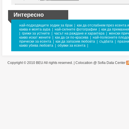
Интересно
най-подходящите зодии за брак
|
как да отслабнем през есента 
каква е моята аура
|
най-силните фотографии
|
как да премахне
|
грижи за устните
|
часът на раждане и характера
|
женски прич
какво искат жените
|
как да си по-красива
|
най-полезните плодо
прически за есента
|
как да запазим любовта
|
съдбата
|
празни
какво убива любовта
|
обувки за есента
|
Copyright © 2010 BEU All rights reserved. |
Colocation @ Sofia Data Center