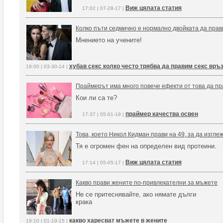
Виж цялата статия
17:02 | 07-28-17 |
Колко пъти седмично е нормално двойката да прав
Мнението на учените!
хубав секс колко често трябва да правим секс връ
19:00 | 03-30-14 |
Праймерът има много повече ефекти от това да пр
Кои ли са те?
праймер качества освен
17:37 | 05-01-19 |
Това, което Никол Кидман прави на 49, за да изгле
Тя е огромен фен на определен вид протеини.
Виж цялата статия
17:14 | 05-05-17 |
Какво прави жените по-привлекателни за мъжете
Не се притеснявайте, ако нямате дълги
крака
какво харесват мъжете в жените
19:10 | 01-19-15 |