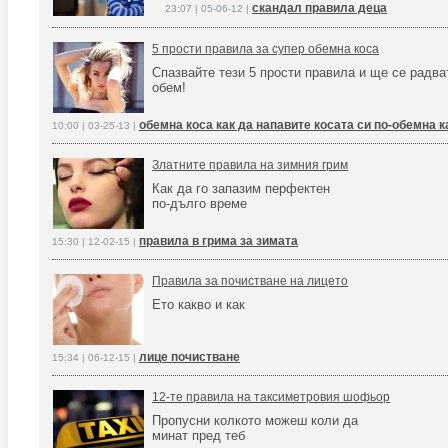
скандал правила деца
23:07 | 05-06-12 |
5 прости правила за супер обемна коса
Спазвайте тези 5 прости правила и ще се радва
обем!
обемна коса как да напавите косата си по-обемна к
10:00 | 03-25-13 |
Златните правила на зимния грим
Как да го запазим перфектен
по-дълго време
правила в грима за зимата
15:30 | 12-02-15 |
Правила за почистване на лицето
Ето какво и как
лице почистване
15:34 | 06-12-15 |
12-те правила на таксиметровия шофьор
Пропусни колкото можеш коли да
минат пред теб