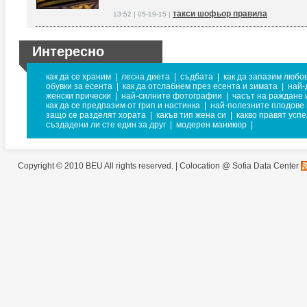
такси шофьор правила
13:52 | 05-19-15 |
Интересно
как да се храним
|
лесна диета
|
съдбата
|
как да запазим любо
обувки за есента
|
как да отслабнем през есента и зимата
|
най-
женски прически
|
най-силните фотографии
|
часът на раждане 
как да се предпазим от грип и настинка
|
най-полезните плодове 
защо се разделят хората
|
какъв тип жена си
|
какво правят усп
създадени ли сте един за друг
|
модерен маникюр
|
Copyright © 2010 BEU All rights reserved. |
Colocation @ Sofia Data Center