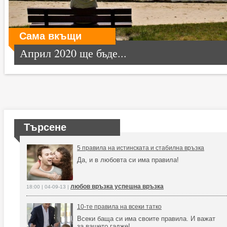
Сама вкъщи
Април 2020 ще бъде...
Търсене
5 правила на истинската и стабилна връзка
Да, и в любовта си има правила!
любов връзка успешна връзка
18:00 | 04-09-13 |
10-те правила на всеки татко
Всеки баща си има своите правила. И важат
за вашето гадже!