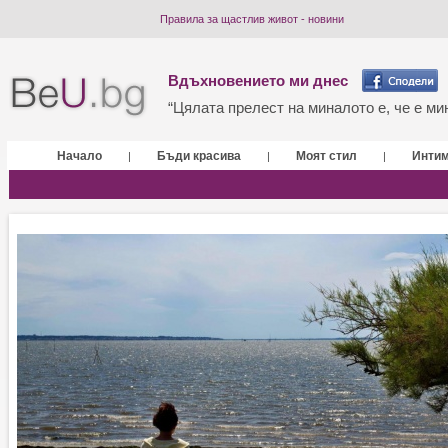
Правила за щастлив живот - новини
Вдъхновението ми днес
“Цялата прелест на миналото е, че е мин
Начало
Бъди красива
Моят стил
Инти
|
|
|