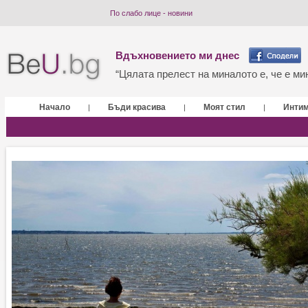
По слабо лице - новини
Вдъхновението ми днес
“Цялата прелест на миналото е, че е мин
Начало
Бъди красива
Моят стил
Инти
|
|
|