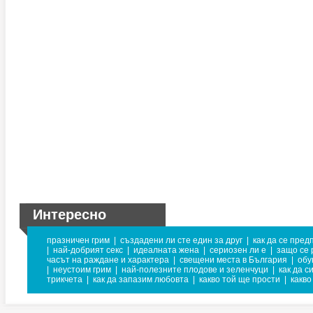
Интересно
празничен грим
|
създадени ли сте един за друг
|
как да се пред
|
най-добрият секс
|
идеалната жена
|
сериозен ли е
|
защо се 
часът на раждане и характера
|
свещени места в България
|
обу
|
неустоим грим
|
най-полезните плодове и зеленчуци
|
как да с
трикчета
|
как да запазим любовта
|
какво той ще прости
|
какво