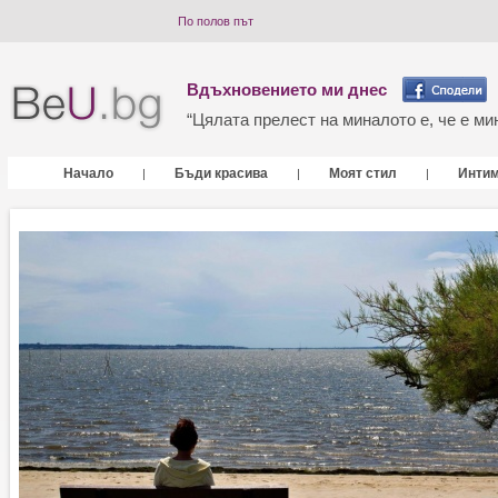
По полов път
Вдъхновението ми днес
“Цялата прелест на миналото е, че е мин
Начало
Бъди красива
Моят стил
Инти
|
|
|