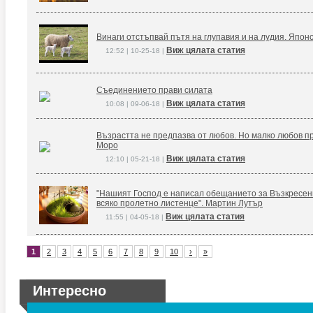
Винаги отстъпвай пътя на глупавия и на лудия. Япон
Виж цялата статия
12:52 | 10-25-18 |
Съединението прави силата
Виж цялата статия
10:08 | 09-06-18 |
Възрастта не предпазва от любов. Но малко любов п
Моро
Виж цялата статия
12:10 | 05-21-18 |
"Нашият Господ е написал обещанието за Възкресение
всяко пролетно листенце". Мартин Лутър
Виж цялата статия
11:55 | 04-05-18 |
1
2
3
4
5
6
7
8
9
10
›
»
Интересно