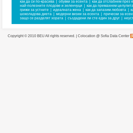
как да си по-красива
|
обувки за есента
|
как да отслабнем през 
най-полезните плодове и зеленчуци
|
как да премахнем целулит
грижи за устните
|
идеалната жена
|
как да запазим любовта
|
к
шоколадова диета
|
модерни визии за есента
|
прически за есен
защо се разделят хората
|
създадени ли сте един за друг
|
неус
Copyright © 2010 BEU All rights reserved. |
Colocation @ Sofia Data Center