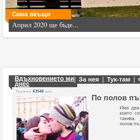
Сама вкъщи
Април 2020 ще бъде...
Вдъхновението ми
|
За нея
|
Тук-там
|
днес
63540
Прочетен:
пъти
По полов пъ
Има два 
които се
такива,
полов път