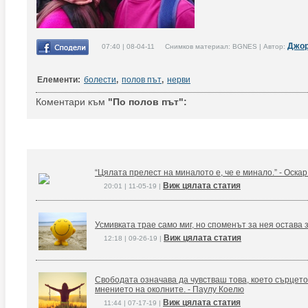
Джо
07:40 | 08-04-11 Снимков материал: BGNES | Автор:
Елементи:
болести
,
полов път
,
нерви
Коментари към
"По полов път":
“Цялата прелест на миналото е, че е минало.” - Оска
Виж цялата статия
20:01 | 11-05-19 |
Усмивката трае само миг, но споменът за нея остава 
Виж цялата статия
12:18 | 09-26-19 |
Свободата означава да чувстваш това, което сърцето
мнението на околните. - Паулу Коелю
Виж цялата статия
11:44 | 07-17-19 |