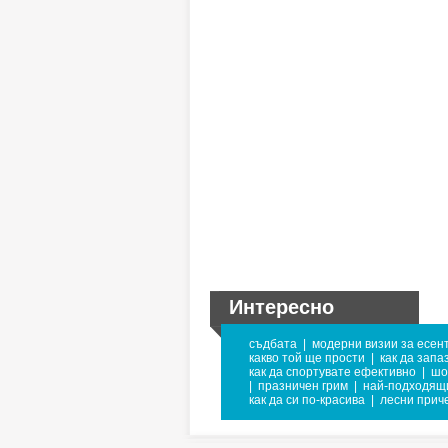
Интересно
съдбата
|
модерни визии за есен
какво той ще прости
|
как да запа
как да спортувате ефективно
|
шо
|
празничен грим
|
най-подходящи
как да си по-красива
|
лесни прич