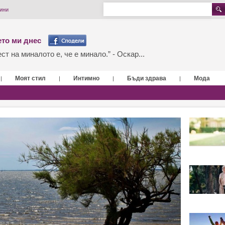
ини
то ми днес
т на миналото е, че е минало.” - Оскар...
Моят стил
Интимно
Бъди здрава
Мода
|
|
|
|