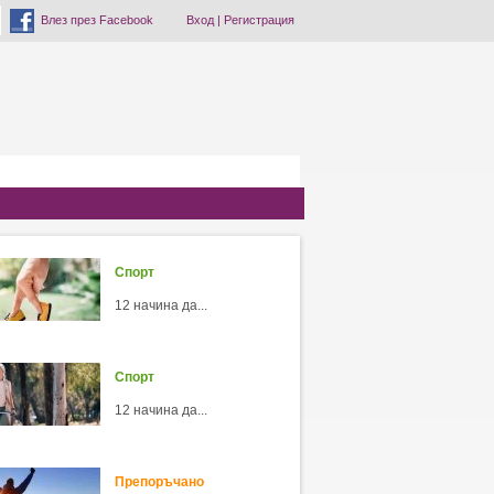
Влез през Facebook
Вход
|
Регистрация
Спорт
12 начина да...
Спорт
12 начина да...
Препоръчано