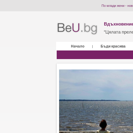
По млади жени - нов
Вдъхновение
“Цялата прелес
Начало
Бъди красива
|