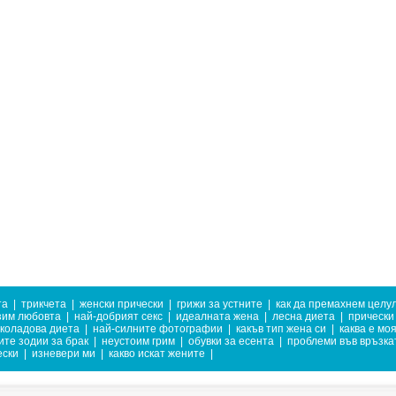
та
|
трикчета
|
женски прически
|
грижи за устните
|
как да премахнем целу
зим любовта
|
най-добрият секс
|
идеалната жена
|
лесна диета
|
прически
коладова диета
|
най-силните фотографии
|
какъв тип жена си
|
каква е мо
те зодии за брак
|
неустоим грим
|
обувки за есента
|
проблеми във връзка
ески
|
изневери ми
|
какво искат жените
|