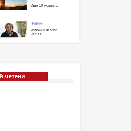
Още 10 мощни...
Новини
Изложба In Vino
Veritas
й-четени