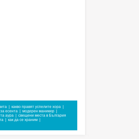
лита
|
какво правят успелите хора
|
 за есента
|
модерен маникюр
|
ята аура
|
свещени места в България
та
|
как да се храним
|