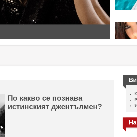
Ви
К
По какво се познава
Р
истинският джентълмен?
9
На