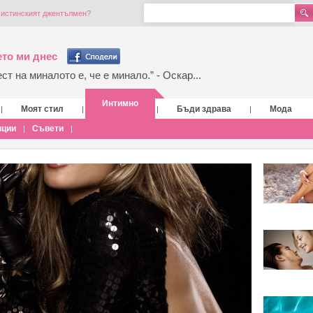
а истинският джентълмен?
то ми днес
т на миналото е, че е минало.” - Оскар...
Интимно
Моят стил
Бъди здрава
Мода
|
|
|
|
нции
Съвети
|
|