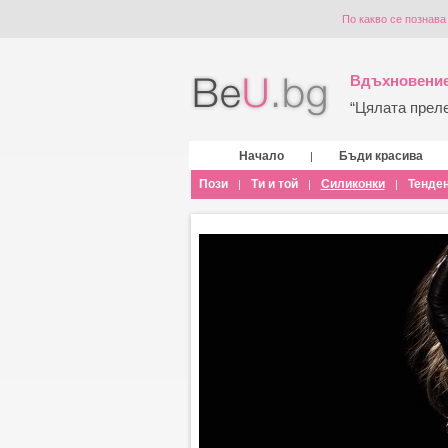
По какво се познав
Вдъхновение
“Цялата прелес
Начало
Бъди красива
|
Пози
Ти и той
Силиконки
Тенде
|
|
|