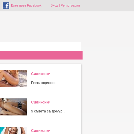
Влез през Facebook
Вход
|
Регистрация
Силиконки
Революционно:...
Силиконки
9 съвета за добър...
Силиконки