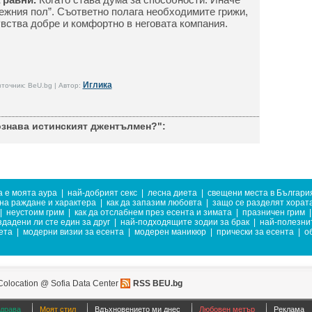
нежния пол”. Съответно полага необходимите грижи,
увства добре и комфортно в неговата компания.
Иглика
точник: BeU.bg | Автор:
ознава истинският джентълмен?":
а е моята аура
|
най-добрият секс
|
лесна диета
|
свещени места в Българи
на раждане и характера
|
как да запазим любовта
|
защо се разделят хорат
|
неустоим грим
|
как да отслабнем през есента и зимата
|
празничен грим
|
здадени ли сте един за друг
|
най-подходящите зодии за брак
|
най-полезни
ета
|
модерни визии за есента
|
модерен маникюр
|
прически за есента
|
о
Colocation @ Sofia Data Center
RSS BEU.bg
здрава
Моят стил
Вдъхновението ми днес
Любовен метър
Реклама