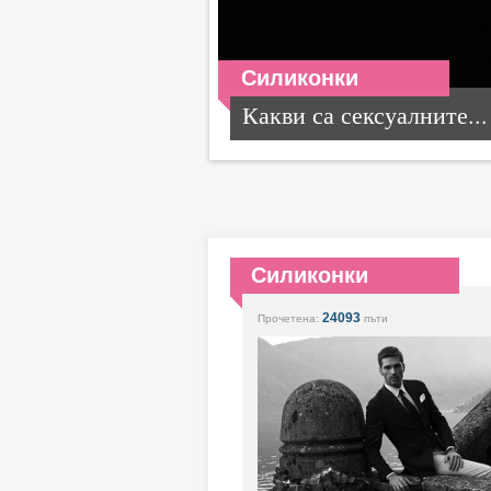
Силиконки
Какви са сексуалните...
Силиконки
24093
Прочетена:
пъти