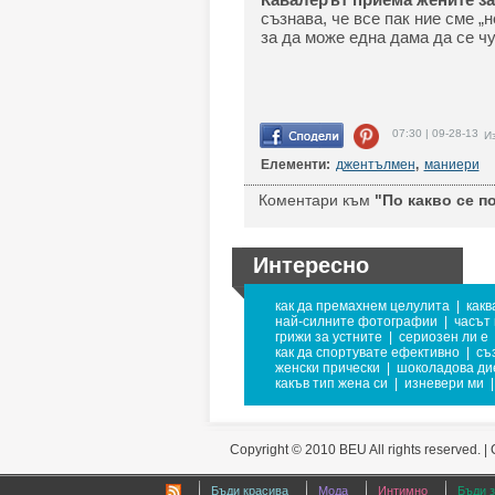
съзнава, че все пак ние сме „
за да може една дама да се ч
07:30 | 09-28-13
Из
Елементи:
джентълмен
,
маниери
Коментари към
"По какво се п
Интересно
как да премахнем целулита
|
какв
най-силните фотографии
|
часът 
грижи за устните
|
сериозен ли е
как да спортувате ефективно
|
съ
женски прически
|
шоколадова ди
какъв тип жена си
|
изневери ми
|
Copyright © 2010 BEU All rights reserved. |
Бъди красива
Мода
Интимно
Бъди 