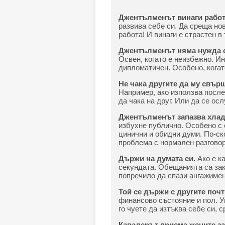
Джентълменът винаги рабо
развива себе си. Да среща нов
работа! И винаги е страстен в 
Джентълменът няма нужда о
Освен, когато е неизбежно. Ин
дипломатичен. Особено, когато
Не чака другите да му свърш
Например, ако използва после
да чака на друг. Или да се осл
Джентълменът запазва хлад
избухне публично. Особено с 
цинични и обидни думи. По-ск
проблема с нормален разговор
Държи на думата си.
Ако е ка
секундата. Обещанията са зак
попречило да спази ангажимен
Той се държи с другите поч
финансово състояние и пол. Ув
го чуете да изтъква себе си, 
Кавалерът приема жените за