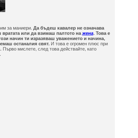
рим за маниери.
Да бъдеш кавалер не означава
 вратата или да взимаш палтото на
жена
. Това е
този начин ти изразяваш уважението и начина,
емаш останалия свят.
И това е огромен плюс при
. Първо мислете, след това действайте, като
.