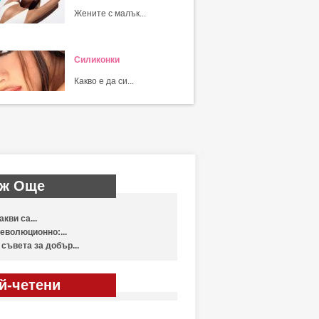
Жените с малък...
Силиконки
Какво е да си...
ж Още
акви са...
еволюционно:...
 съвета за добър...
й-четени