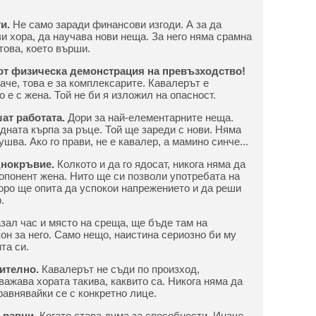
ти.
Не само заради финансови изгоди. А за да
и хора, да научава нови неща. За него няма срамна
това, което върши.
т физическа демонстрация на превъзходство!
аче, това е за комплексарите. Кавалерът е
 е с жена. Той не би я изложил на опасност.
ат работата.
Дори за най-елементарните неща.
дната кърпа за ръце. Той ще зареди с нови. Няма
ушва. Ако го прави, не е кавалер, а мамино синче...
нокръвие.
Колкото и да го ядосат, никога няма да
опонент жена. Нито ще си позволи употребата на
оро ще опита да успокои напрежението и да реши
.
зал час и място на среща, ще бъде там на
он за него. Само нещо, наистина сериозно би му
та си.
тително.
Кавалерът не съди по произход,
ажава хората такива, каквито са. Никога няма да
сравнявайки се с конкретно лице.
 равни.
Когато става дума за способности. Иначе