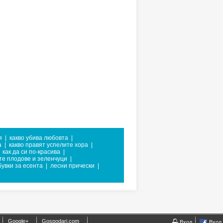
я
|
какво убива любовта
|
а
|
какво правят успелите хора
|
как да си по-красива
|
те плодове и зеленчуци
|
бувки за есента
|
лесни прически
|
Google+
Gospodari.com
Вход
Вход