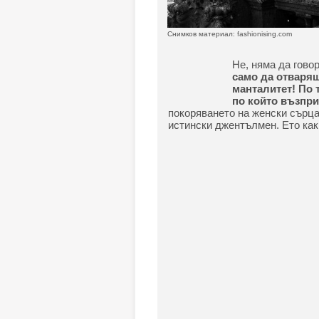
Снимков материал: fashionising.com
Не, няма да гово
само да отваряш
манталитет! По 
по който възпри
покоряването на женски сърца
истински джентълмен. Ето как