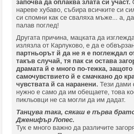
започва да оплаква злата си участ.
нареве хубаво, събира всичките си си
си спомни как се сваляха мъже... а, да
палав поглед!
Другата причина, мацката да изглежда
излязла от Карлуково, е да е обвързан
партньорът й да не я е поглеждал о
такъв случай, тя пак си остава заго
драмата й е много по-тежка, защото
самочувствието й е смачкано до кра
чувствата й са наранени.
Тези дами 
нужно е само да им обещаете, това ко
пикльовци не са могли да им дадат.
Танцува така, сякаш е първа брат
Дженифър Лопес.
Тук е много важно да различите загор