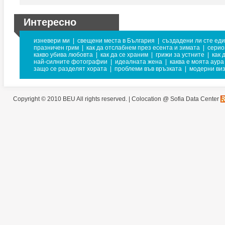
Интересно
изневери ми
|
свещени места в България
|
създадени ли сте еди
празничен грим
|
как да отслабнем през есента и зимата
|
серио
какво убива любовта
|
как да се храним
|
грижи за устните
|
как 
най-силните фотографии
|
идеалната жена
|
каква е моята аура
защо се разделят хората
|
проблеми във връзката
|
модерни виз
Copyright © 2010 BEU All rights reserved. |
Colocation @ Sofia Data Center