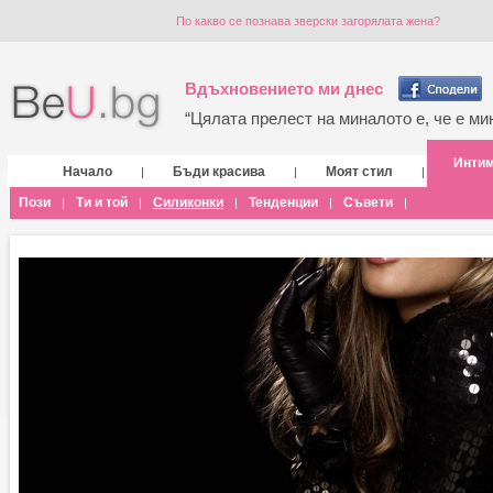
По какво се познава зверски загорялата жена?
Вдъхновението ми днес
“Цялата прелест на миналото е, че е мин
Инти
Начало
Бъди красива
Моят стил
|
|
|
Пози
Ти и той
Силиконки
Тенденции
Съвети
|
|
|
|
|