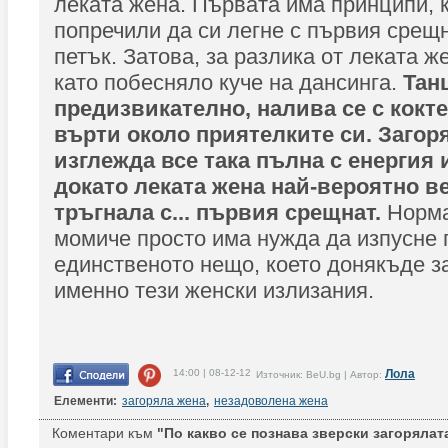
леката жена. Първата има принципи, к
попречили да си легне с първия срещ
петък. Затова, за разлика от леката ж
като побесняло куче на дансинга.
Тан
предизвикателно, налива се с кокте
върти около приятелките си. Загор
изглежда все така пълна с енергия и
докато леката жена най-вероятно ве
тръгнала с... първия срещнат.
Норма
момиче просто има нужда да изпусне 
единственото нещо, което донякъде за
именно тези женски излизания.
14:00 | 08-12-12
Лола
Източник: BeU.bg | Автор:
Елементи:
загоряла жена
,
незадоволена жена
Коментари към
"По какво се познава зверски загорялат