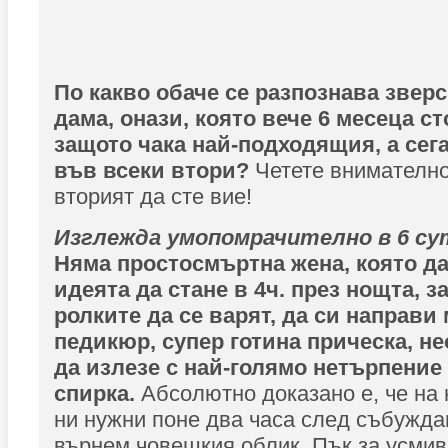
По какво обаче се разпознава зверс
дама, онази, която вече 6 месеца ст
защото чака най-подходящия, а сег
във всеки втори?
Четете внимателно
вторият да сте вие!
Изглежда умопомрачително в 6 су
Няма простосмъртна жена, която да
идеята да стане в 4ч. през нощта, з
ролките да се варят, да си направи
педикюр, супер готина прическа, н
да излезе с най-голямо нетърпение
спирка.
Абсолютно доказано е, че на 
ни нужни поне два часа след събуждан
върнем човешкия облик. Пък за усмивк