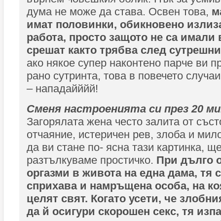
дума не може да става. Освен това,
м
имат половинки, обикновено излиз
работа, просто защото не са имали 
срешат както трябва след сутрешни
ако някое супер наконтено парче ви п
рано сутринта, това в повечето случа
– нападайййй!
Сменя настроенията си през 20 м
Загорялата жена често залита от съст
отчаяние, истеричен рев, злоба и мил
да ви стане по- ясна тази картинка, ще
разтълкуваме простичко.
При дълго о
оргазми в живота на една дама, тя 
сприхава и намръщена особа, на ко
целят свят. Когато усети, че злобн
да й осигури скорошен секс, тя изп