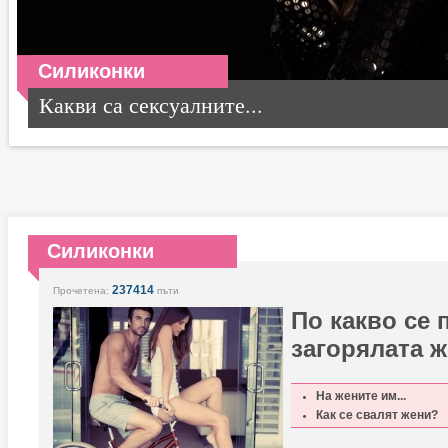
Силиконки
Какви са сексуалните...
Силиконки
237414
Прочетена:
пъти
По какво се 
загорялата 
На жените им...
Как се свалят жени?