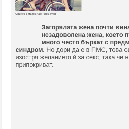
Снимков материал: etoday.ru
Загорялата жена почти вина
незадоволена жена, което 
много често бъркат с пред
синдром.
Но дори да е в ПМС, това о
изостря желанието й за секс, така че 
припокриват.