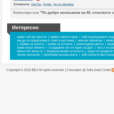
Елементи:
сватба
,
булка
,
да се омъжиш
Коментари към
"По-добре неомъжена на 40, отколкото с
Интересно
какво той ще прости
|
каква е моята аура
|
най-подходящите зод
как да се предпазим от грип и настинка
|
женски прически
|
какво
|
обувки за есента
|
грижи за устните
|
шоколадова диета
|
мод
какво искат жените
|
създадени ли сте един за друг
|
часът на р
какъв тип жена си
|
модерни визии за есента
|
защо се разделят
лесни прически
|
проблеми във връзката
|
най-силните фотогра
Copyright © 2010 BEU All rights reserved. |
Colocation @ Sofia Data Center