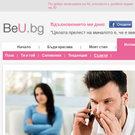
По-добре неомъжена на 40, отколкото с разбити нерви
на 30
Вдъхновението ми днес
“Цялата прелест на миналото е, че е мин
Инти
Начало
Бъди красива
Моят стил
|
|
|
Пози
Ти и той
Силиконки
Тенденции
Съвети
|
|
|
|
|