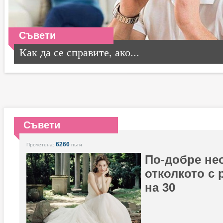
Съвети
Как да се справите, ако...
Съвети
6266
Прочетена:
пъти
По-добре не
отколкото с 
на 30