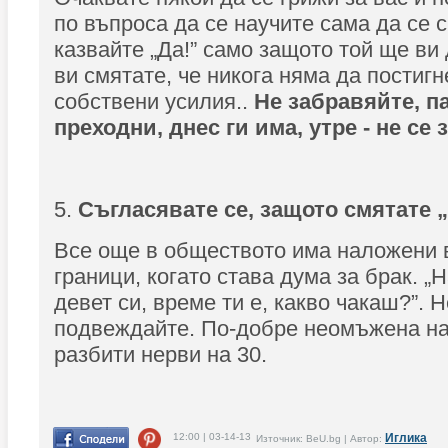
по въпроса да се научите сама да се 
казвайте „Да!” само защото той ще ви
ви смятате, че никога няма да постигн
собствени усилия..
Не забравяйте, п
преходни, днес ги има, утре - не се
5.
Съгласявате се, защото смятате „
Все още в обществото има наложени 
граници, когато става дума за брак. „
девет си, време ти е, какво чакаш?”. Н
подвеждайте. По-добре неомъжена на 
разбити нерви на 30.
12:00 | 03-14-13
Иглика
Източник: BeU.bg | Автор: