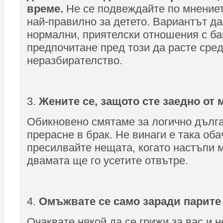
време.
Не се подвеждайте по мнението
най-правилно за детето. Вариантът да
нормални, приятелски отношения с ба
предпочитане пред този да расте сред
неразбирателство.
3.
Жените се, защото сте заедно от 
Обикновено смятаме за логично дълга
прерасне в брак. Не винаги е така оба
пресилвайте нещата, когато настъпи 
двамата ще го усетите отвътре.
4.
Омъжвате се само заради парите
Очаквате някой да се грижи за вас и 