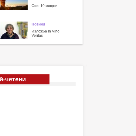
Още 10 мощни...
Новини
Изложба In Vino
Veritas
й-четени