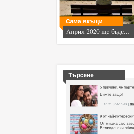
Сама вкъщи
Април 2020 ще бъде...
Търсене
5 причини, че парт
Вижте защо!
па
10:21 | 04-15-19 |
9 от най-интересни
От мишка със заеш
Великденски обич