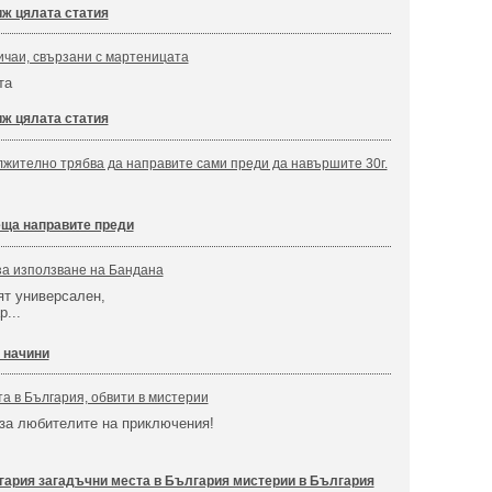
ж цялата статия
ичаи, свързани с мартеницата
та
ж цялата статия
лжително трябва да направите сами преди да навършите 30г.
ща направите преди
за използване на Бандана
ят универсален,
...
 начини
а в България, обвити в мистерии
за любителите на приключения!
гария загадъчни места в България мистерии в България