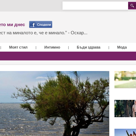
то ми днес
т на миналото е, че е минало.” - Оскар...
Моят стил
Интимно
Бъди здрава
Мода
|
|
|
|