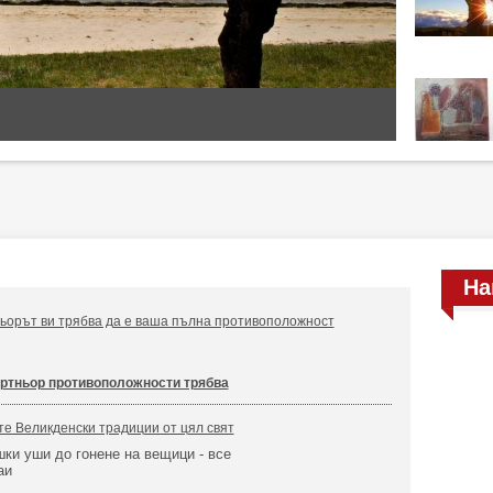
На
ньорът ви трябва да е ваша пълна противоположност
ртньор противоположности трябва
те Великденски традиции от цял свят
ки уши до гонене на вещици - все
аи