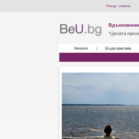
Поход - новини
Вдъхновение
“Цялата прелес
Начало
Бъди красива
|