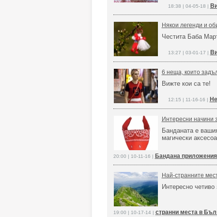
Ви
18:38 | 04-05-18 |
Някои легенди и об
Честита Баба Мар
Ви
13:27 | 03-01-17 |
6 неща, които задъ
Вижте кои са те!
Не
12:15 | 11-16-16 |
Интересни начини 
Банданата е ваши
магически аксесоар
Бандана приложения
20:00 | 10-11-16 |
Най-странните мест
Интересно четиво 
странни места в Бъл
19:00 | 10-17-14 |