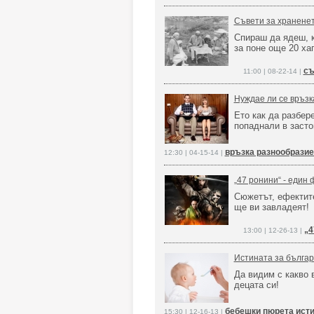
Съвети за хранене
Спираш да ядеш, к
за поне още 20 ха
съ
11:00 | 08-22-14 |
Нуждае ли се връзк
Ето как да разбере
попаднали в засто
връзка разнообрази
12:30 | 04-15-14 |
„47 ронини“ - един 
Сюжетът, ефектите
ще ви завладеят
„4
13:00 | 12-26-13 |
Истината за бълга
Да видим с какво
децата си!
бебешки пюрета исти
15:30 | 12-16-13 |