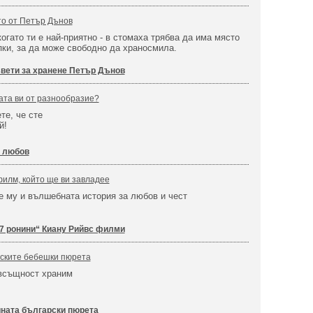
то от Петър Дънов
огато ти е най-приятно - в стомаха трябва да има място
пки, за да може свободно да храносмила.
вети за хранене Петър Дънов
ата ви от разнообразие?
те, че сте
й!
е любов
филм, който ще ви завладее
 му и вълшебната история за любов и чест
!
7 ронини“ Киану Рийвс филми
рските бебешки пюрета
 всъщност храним
ната български пюрета