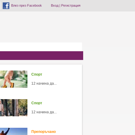
Влез през Facebook
Вход
|
Регистрация
Спорт
12 начина да...
Спорт
12 начина да...
Препоръчано