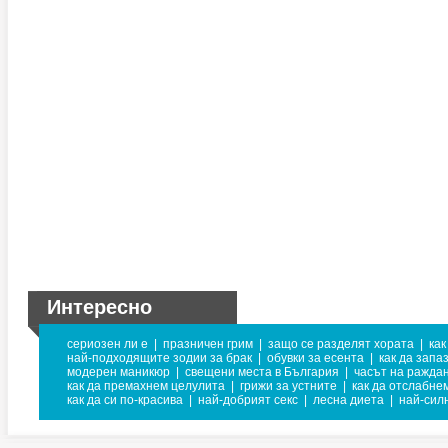
Интересно
сериозен ли е
|
празничен грим
|
защо се разделят хората
|
как
най-подходящите зодии за брак
|
обувки за есента
|
как да запа
модерен маникюр
|
свещени места в България
|
часът на раждан
как да премахнем целулита
|
грижи за устните
|
как да отслабне
как да си по-красива
|
най-добрият секс
|
лесна диета
|
най-сил