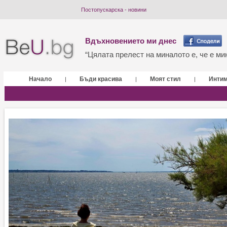
Постопускарска - новини
Вдъхновението ми днес
“Цялата прелест на миналото е, че е мин
Начало
Бъди красива
Моят стил
Инти
|
|
|