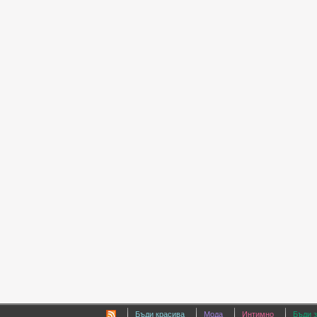
Бъди красива
Мода
Интимно
Бъди 