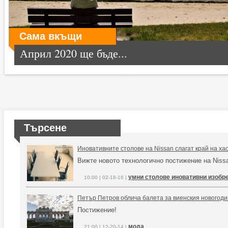
Сама вкъщи
Април 2020 ще бъде...
Търсене
Иновативните столове на Nissan слагат край на ха
Вижте новото технологично постижение на Niss
умни столове иновативни изобр
10:00 | 02-18-16 |
Петър Петров облича балета за виенския новогод
Постижение!
мода
21:00 | 12-20-14 |