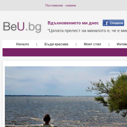
Постижение - новини
Вдъхновението ми днес
“Цялата прелест на миналото е, че е мин
Начало
Бъди красива
Моят стил
Инти
|
|
|