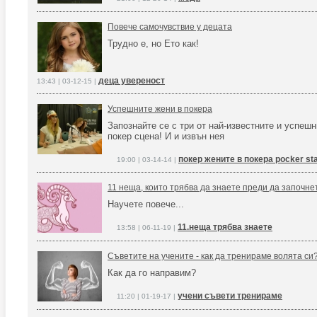
Повече самочувствие у децата
Трудно е, но Ето как!
деца увереност
13:43 | 03-12-15 |
Успешните жени в покера
Запознайте се с три от най-известните и успеш
покер сцена! И и извън нея
покер жените в покера pocker st
19:00 | 03-14-14 |
11 неща, които трябва да знаете преди да започне
Научете повече...
11.неща трябва знаете
13:58 | 06-11-19 |
Съветите на учените - как да тренираме волята си
Как да го направим?
учени съвети тренираме
11:20 | 01-19-17 |