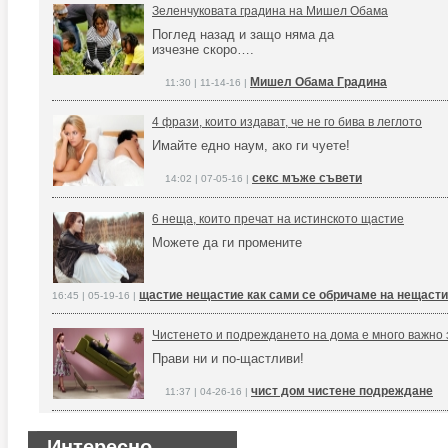
Зеленчуковата градина на Мишел Обама
Поглед назад и защо няма да
изчезне скоро….
Мишел Обама Градина
11:30 | 11-14-16 |
4 фрази, които издават, че не го бива в леглото
Имайте едно наум, ако ги чуете!
секс мъже съвети
14:02 | 07-05-16 |
6 неща, които пречат на истинското щастие
Можете да ги промените
щастие нещастие как сами се обричаме на нещасти
16:45 | 05-19-16 |
Чистенето и подреждането на дома е много важно 
Прави ни и по-щастливи!
чист дом чистене подреждане
11:37 | 04-26-16 |
Интересно