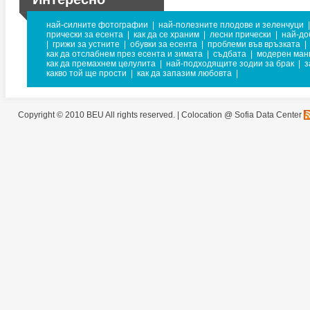
най-силните фотографии
|
най-полезните плодове и зеленчуци
|
прически за есента
|
как да се храним
|
лесни прически
|
най-до
|
грижи за устните
|
обувки за есента
|
проблеми във връзката
|
как да отслабнем през есента и зимата
|
съдбата
|
модерен ман
как да премахнем целулита
|
най-подходящите зодии за брак
|
з
какво той ще прости
|
как да запазим любовта
|
Copyright © 2010 BEU All rights reserved. |
Colocation @ Sofia Data Center