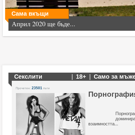
Сама вкъщи
Април 2020 ще бъде...
Секслити
|
18+
|
Само за мъж
23501
Прочетен:
пъти
Порнография
Порн
доминир
взаимността...