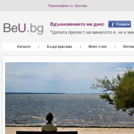
Порнография vs. Еротика
Вдъхновението ми днес
“Цялата прелест на миналото е, че е мин
Начало
Бъди красива
Моят стил
Инти
|
|
|