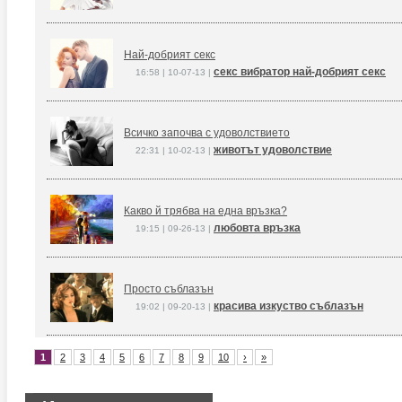
Най-добрият секс
секс вибратор най-добрият секс
16:58 | 10-07-13 |
Всичко започва с удоволствието
животът удоволствие
22:31 | 10-02-13 |
Какво й трябва на една връзка?
любовта връзка
19:15 | 09-26-13 |
Просто съблазън
красива изкуство съблазън
19:02 | 09-20-13 |
1
2
3
4
5
6
7
8
9
10
›
»