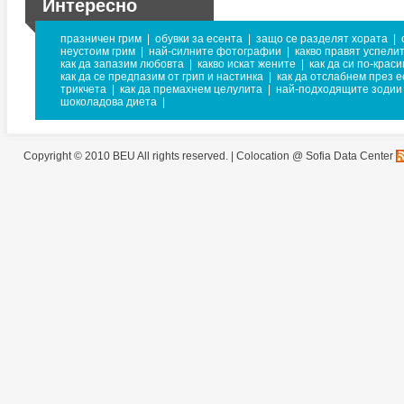
Интересно
празничен грим
|
обувки за есента
|
защо се разделят хората
|
неустоим грим
|
най-силните фотографии
|
какво правят успели
как да запазим любовта
|
какво искат жените
|
как да си по-краси
как да се предпазим от грип и настинка
|
как да отслабнем през е
трикчета
|
как да премахнем целулита
|
най-подходящите зодии 
шоколадова диета
|
Copyright © 2010 BEU All rights reserved. |
Colocation @ Sofia Data Center