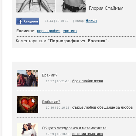
Глория Стайнъм
Никол
14:44 | 10-10-12 | Автор:
Елементи:
порнография
,
еротика
Коментари към
"Порнография vs. Еротика":
Брак ли?
брак любов жена
14:37 | 10-21-13 |
Любов ли?
сърце любов обещание за любов
19:36 | 10-16-13 |
Общото между секса и математиката
секс математика
19:29 | 10-10-13 |