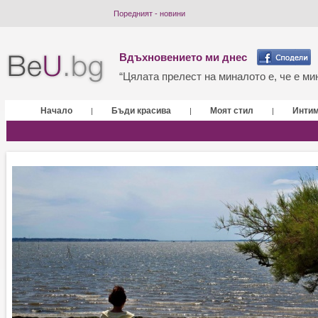
Поредният - новини
Вдъхновението ми днес
“Цялата прелест на миналото е, че е мин
Начало
Бъди красива
Моят стил
Инти
|
|
|