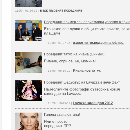
мъж първият поредният
11:50 | 01-16-12 |
Поредният пример за неприемливи условия в прию
Ето какво се случва в общинските приюти, за к
плащаме.
животни господари на ефира
12:00 | 01-27-16 |
Поредният татус на Риана (Снимки)
Рианче, спри се, бе, момиче!
Риана нов татус
18:00 | 06-19-12 |
Поредният шедьовър на Lavazza е вече факт
Най-големите фотографи сътвориха новия
календар на Lavazza
Lavazza календар 2012
16:29 | 10-19-11 |
Галена стана евтина!
Или е просто
поредният ПР?