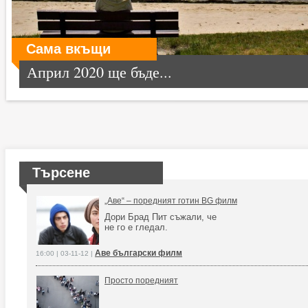
Сама вкъщи
Април 2020 ще бъде...
Търсене
„Аве“ – поредният готин BG филм
Дори Брад Пит съжали, че
не го е гледал.
Аве български филм
16:00 | 03-11-12 |
Просто поредният