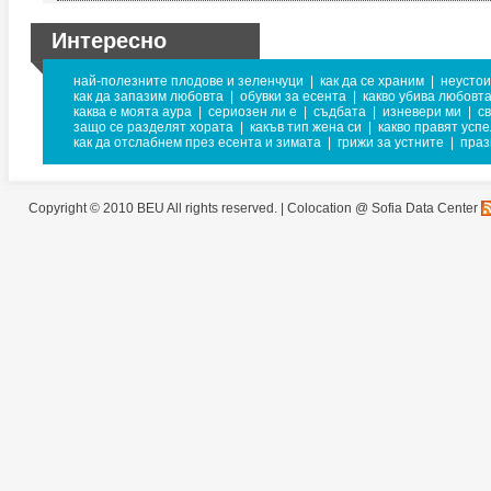
Интересно
най-полезните плодове и зеленчуци
|
как да се храним
|
неустои
как да запазим любовта
|
обувки за есента
|
какво убива любовт
каква е моята аура
|
сериозен ли е
|
съдбата
|
изневери ми
|
с
защо се разделят хората
|
какъв тип жена си
|
какво правят усп
как да отслабнем през есента и зимата
|
грижи за устните
|
праз
Copyright © 2010 BEU All rights reserved. |
Colocation @ Sofia Data Center