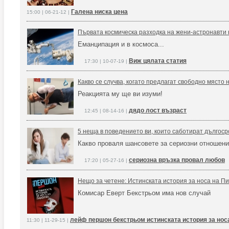
Галена ниска цена
15:00 | 06-21-12 |
Първата космическа разходка на жени-астронавти 
Еманципация и в космоса...
Виж цялата статия
17:30 | 10-07-19 |
Какво се случва, когато предлагат свободно място 
Реакцията му ще ви изуми!
дядо лост възраст
12:45 | 08-14-16 |
5 неща в поведението ви, които саботират дългоср
Какво проваля шансовете за сериозни отношен
сериозна връзка провал любов
17:20 | 05-27-16 |
Нещо за четене: Истинската история за носа на П
Комисар Еверт Бекстрьом има нов случай
лейф першон бекстрьом истинската история за нос
11:30 | 11-29-15 |