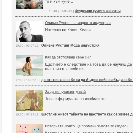
то и към куче…
бездомни кучета животни
10:40 | 01-05-13 |
Оливие Рустинг за модната индустрия
Интервю на Колин Келси
Оливие Рустинг Мода индустрия
15:00 | 09-07-16 |
Как да отстояваш себе си?
Щастието е следствие на това да се научиш да
щастлив със себе си!
да отстояваш себе си да бъдеш себе си бъди себе
17:00 | 10-02-13 |
За да получаваш, давай
Това е формулата на изобилието!
щастлив живот тайната на щастието как се живее 
10:00 | 07-14-13 |
Историята, която ще промени живота ви (видео)