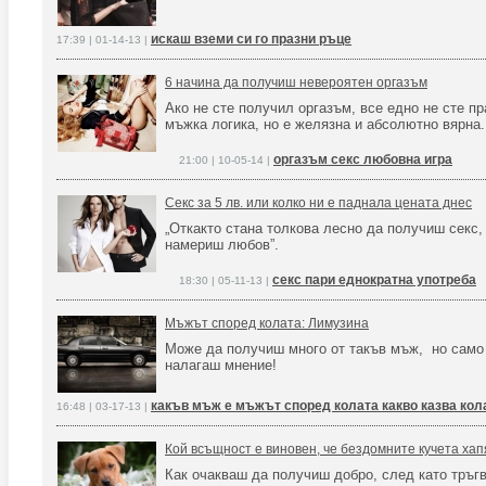
искаш вземи си го празни ръце
17:39 | 01-14-13 |
6 начина да получиш невероятен оргазъм
Ако не сте получил оргазъм, все едно не сте пр
мъжка логика, но е желязна и абсолютно вярна.
оргазъм секс любовна игра
21:00 | 10-05-14 |
Секс за 5 лв. или колко ни е паднала цената днес
„Откакто стана толкова лесно да получиш секс,
намериш любов”.
секс пари еднократна употреба
18:30 | 05-11-13 |
Мъжът според колата: Лимузина
Може да получиш много от такъв мъж, но само 
налагаш мнение!
какъв мъж е мъжът според колата какво казва кол
16:48 | 03-17-13 |
Кой всъщност е виновен, че бездомните кучета хап
Как очакваш да получиш добро, след като тръг