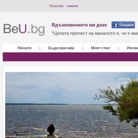
Получиш - новини
Вдъхновението ми днес
“Цялата прелест на миналото е, че е мин
Начало
Бъди красива
Моят стил
Инти
|
|
|