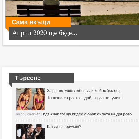
Сама вкъщи
Април 2020 ще бъде...
Търсене
За да получиш любов, дай любов (видео)
Толкова е просто – дай, за да получиш!
вдъхновяващо видео любов силата на доброто
06:30 | 06-06-13 |
Как да го получиш?