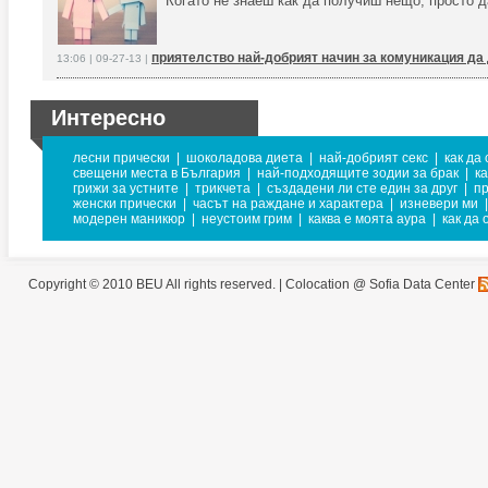
Когато не знаеш как да получиш нещо, просто д
приятелство най-добрият начин за комуникация да
13:06 | 09-27-13 |
Интересно
лесни прически
|
шоколадова диета
|
най-добрият секс
|
как да
свещени места в България
|
най-подходящите зодии за брак
|
ка
грижи за устните
|
трикчета
|
създадени ли сте един за друг
|
пр
женски прически
|
часът на раждане и характера
|
изневери ми
|
модерен маникюр
|
неустоим грим
|
каква е моята аура
|
как да
Copyright © 2010 BEU All rights reserved. |
Colocation @ Sofia Data Center