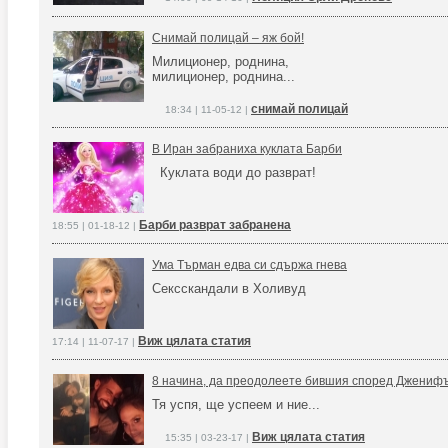
Снимай полицай – яж бой!
Милиционер, роднина,
милиционер, роднина...
снимай полицай
18:34 | 11-05-12 |
В Иран забраниха куклата Барби
Куклата води до разврат!
Барби разврат забранена
18:55 | 01-18-12 |
Ума Търман едва си сдържа гнева
Сексскандали в Холивуд
Виж цялата статия
17:14 | 11-07-17 |
8 начина, да преодолеете бившия според Джениф
Тя успя, ще успеем и ние...
Виж цялата статия
15:35 | 03-23-17 |