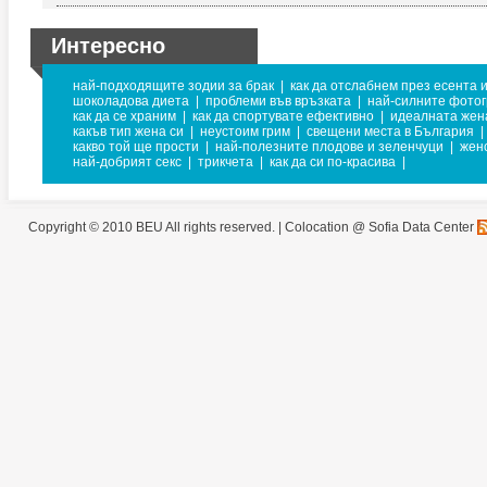
Интересно
най-подходящите зодии за брак
|
как да отслабнем през есента 
шоколадова диета
|
проблеми във връзката
|
най-силните фото
как да се храним
|
как да спортувате ефективно
|
идеалната жен
какъв тип жена си
|
неустоим грим
|
свещени места в България
|
какво той ще прости
|
най-полезните плодове и зеленчуци
|
жен
най-добрият секс
|
трикчета
|
как да си по-красива
|
Copyright © 2010 BEU All rights reserved. |
Colocation @ Sofia Data Center