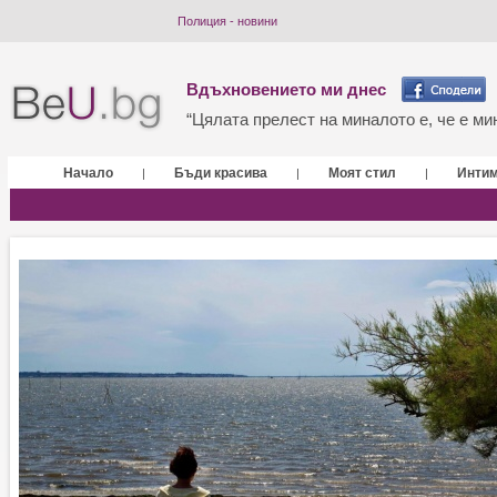
Полиция - новини
Вдъхновението ми днес
“Цялата прелест на миналото е, че е мин
Начало
Бъди красива
Моят стил
Инти
|
|
|