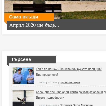
Сама вкъщи
Април 2020 ще бъде...
Търсене
Кой е по-по-най? Нашата или руската полиция?
Вие преценете!
руска полиция
20:00 | 10-25-14 |
Холандия тренира орли, които да хващат опасни 
Вижте подробности
Полиция Орли Дронове
14:00 | 09-14-16 |