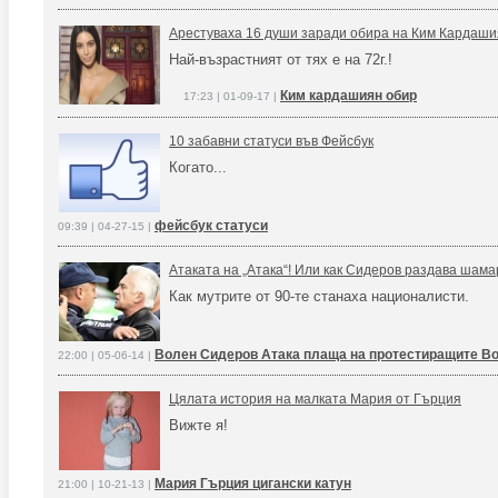
Арестуваха 16 души заради обира на Ким Кардаш
Най-възрастният от тях е на 72г.!
Ким кардашиян обир
17:23 | 01-09-17 |
10 забавни статуси във Фейсбук
Когато...
фейсбук статуси
09:39 | 04-27-15 |
Атаката на „Атака“! Или как Сидеров раздава шам
Как мутрите от 90-те станаха националисти.
Волен Сидеров Атака плаща на протестиращите В
22:00 | 05-06-14 |
Цялата история на малката Мария от Гърция
Вижте я!
Мария Гърция цигански катун
21:00 | 10-21-13 |