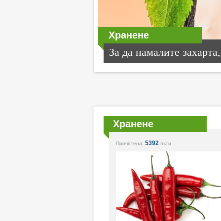
Хранене
За да намалите захарта,.
Хранене
5392
Прочетена:
пъти