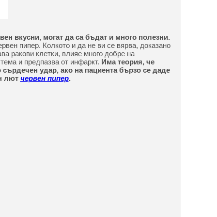
вен вкусни, могат да са бъдат и много полезни.
рвен пипер. Колкото и да не ви се вярва, доказано
ава ракови клетки, влияе много добре на
тема и предпазва от инфаркт.
Има теория, че
 сърдечен удар, ако на пациента бързо се даде
ен лют
червен пипер
.