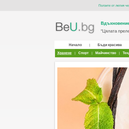
Ползите от лютия че
Вдъхновение
“Цялата прелес
Начало
Бъди красива
|
Хранене
Спорт
Майчинство
Тен
|
|
|