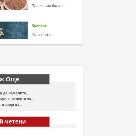
Правилния баланс...
Хранене
Полезните...
ж Още
а да намалите...
кусна рецепта за...
то защо да...
й-четени