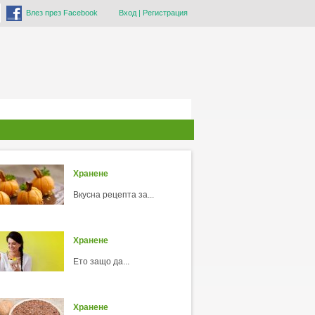
Влез през Facebook
Вход
|
Регистрация
Хранене
Вкусна рецепта за...
Хранене
Ето защо да...
Хранене