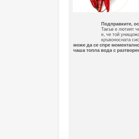
Подправките, ос
Такъв е лютият че
е, че той унищож
кръвоносната сис
може да се спре моментално
чаша топла вода с разтвор