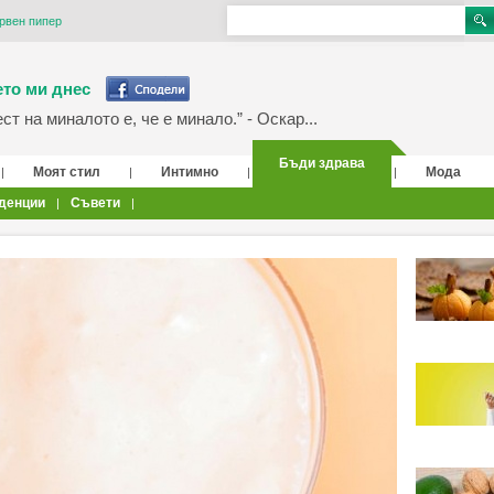
рвен пипер
то ми днес
т на миналото е, че е минало.” - Оскар...
Бъди здрава
Моят стил
Интимно
Мода
|
|
|
|
денции
Съвети
|
|