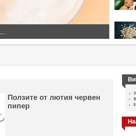
..
Ви
З
Ползите от лютия червен
В
пипер
Е
На