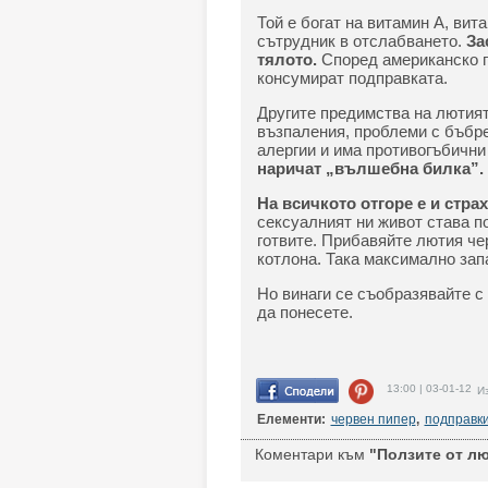
Той е богат на витамин А, вит
сътрудник в отслабването.
За
тялото.
Според американско п
консумират подправката.
Другите предимства на лютият
възпаления, проблеми с бъбре
алергии и има противогъбични
наричат „вълшебна билка”.
На всичкото отгоре е и стра
сексуалният ни живот става по
готвите. Прибавяйте лютия че
котлона. Така максимално зап
Но винаги се съобразявайте с
да понесете.
13:00 | 03-01-12
Из
Елементи:
червен пипер
,
подправк
Коментари към
"Ползите от лю