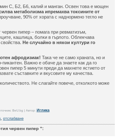
амин C, Б2, Б6, калий и манган. Освен това е мощен
силва метаболизма и
премахва токсините от
роучване, 90% от хората с наднормено тегло не
 червен пипер – помага при ревматизъм,
ците, кашлица, болки в гърлото. Облекчава
 свойства.
Не случайно в някои култури го
хотен афродизиак!
Така че не само храната, но и
-пикантен. Важно е обаче да знаете как да го
рвен пипер 5 минути преди да махнете ястието от
азвате съставките и вкусовите му качества.
 количеството. Не слагайте повече, отколкото може
Иглика
точник: BeU.bg | Автор:
и
,
отслабване
тия червен пипер ":