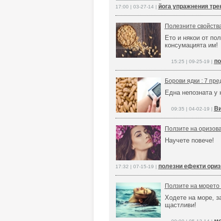
йога упражнения тре
17:00 | 03-27-14 |
Полезните свойств
Ето и някои от пол
консумацията им!
по
15:25 | 09-25-19 |
Борови ядки : 7 пр
Една непозната у 
Ви
09:35 | 04-02-19 |
Ползите на оризова
Научете повече!
полезни ефекти ориз
17:32 | 07-15-19 |
Ползите на морето 
Ходете на море, з
щастливи!