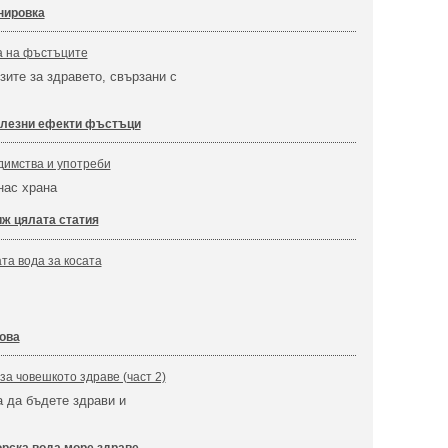
нировка
а на фъстъците
зите за здравето, свързани с
лезни ефекти фъстъци
едимства и употреби
нас храна
ж цялата статия
та вода за косата
ова
за човешкото здраве (част 2)
а да бъдете здрави и