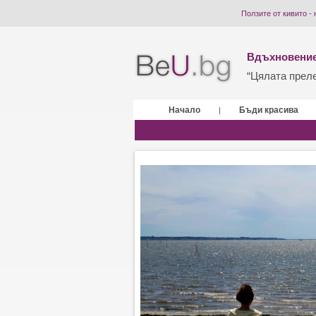
Ползите от кивито -
Вдъхновение
“Цялата прелес
Начало
Бъди красива
|