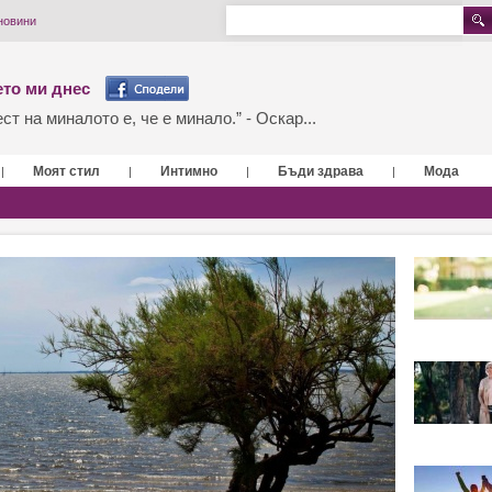
 новини
то ми днес
т на миналото е, че е минало.” - Оскар...
Моят стил
Интимно
Бъди здрава
Мода
|
|
|
|