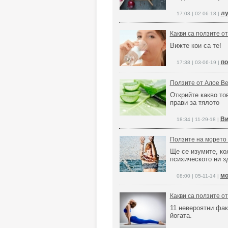
лу
17:03 | 02-06-18 |
Какви са ползите о
Вижте кои са те!
по
17:38 | 03-06-19 |
Ползите от Алое В
Открийте какво то
прави за тялото
Ви
18:34 | 11-29-18 |
Ползите на морето 
Ще се изумите, ко
психическото ни з
мо
08:00 | 05-11-14 |
Какви са ползите от
11 невероятни фак
йогата.