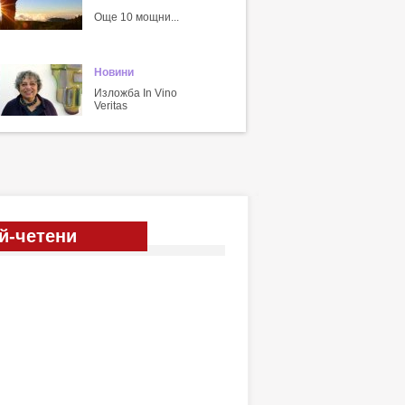
Още 10 мощни...
Новини
Изложба In Vino
Veritas
й-четени