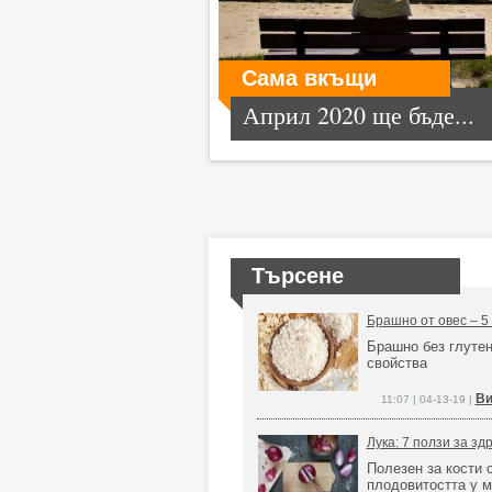
Сама вкъщи
Април 2020 ще бъде...
Търсене
Брашно от овес – 5
Брашно без глутен
свойства
Ви
11:07 | 04-13-19 |
Лука: 7 ползи за зд
Полезен за кости 
плодовитостта у 