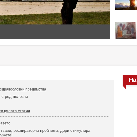
На
 здравословни предимства
 с ред полезни
ж цялата статия
равето
ствави, респираторни проблеми, дори стимулира
мъжете!