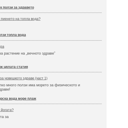
к ползи за здравето
т пиенето на топла вода?
лзи топла вода
ера
ва растение на „вечното здраве”
ж цялата статия
за човешкото здраве (част 1)
лко много ползи има морето за физическото и
драве!
рска вода море плаж
 йогата?
та за