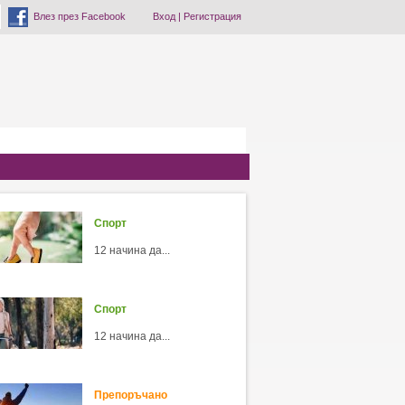
Влез през Facebook
Вход
|
Регистрация
Спорт
12 начина да...
Спорт
12 начина да...
Препоръчано