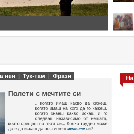
а нея
|
Тук-там
|
Фрази
На
Полети с мечтите си
.. когато имаш какво да кажеш,
когато имаш на кого да го кажеш,
когато знаеш какво искаш и го
следваш независимо от нещата,
които срещаш по пътя си... Колко трудно може
да е да искаш да постигнеш
си?
мечтите