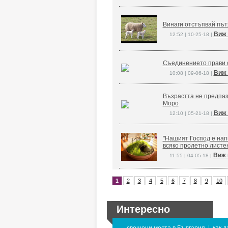
Винаги отстъпвай път
Виж 
12:52 | 10-25-18 |
Съединението прави 
Виж 
10:08 | 09-06-18 |
Възрастта не предпаз
Моро
Виж 
12:10 | 05-21-18 |
"Нашият Господ е напи
всяко пролетно листе
Виж 
11:55 | 04-05-18 |
1
2
3
4
5
6
7
8
9
10
Интересно