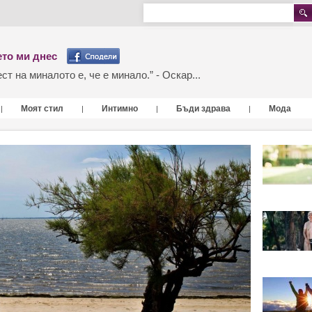
то ми днес
т на миналото е, че е минало.” - Оскар...
Моят стил
Интимно
Бъди здрава
Мода
|
|
|
|