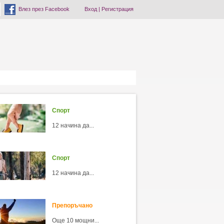
Влез през Facebook
Вход
|
Регистрация
Спорт
12 начина да...
Спорт
12 начина да...
Препоръчано
Още 10 мощни...