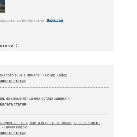
Джордан
ков материал: BGNES | Автор:
ите си":
налото е, че е минало.” - Оскар Уайлд
цялата статия
иг, но споменът за нея остава завинаги.
цялата статия
а чувстваш това, което сърцето ти желае, независимо от
. - Паулу Коелю
цялата статия