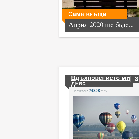
Сама вкъщи
Април 2020 ще бъде...
Вдъхновението ми
|
З
днес
76808
Прочетен:
пъти