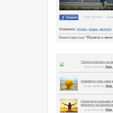
17:05 | 10-13-11 Сним
Елементи:
трудно
,
искаш
,
мечтите
Коментари към
"Полети с мечт
“Цялата прелест на ми
Виж 
20:01 | 11-05-19 |
Усмивката трае само м
Виж 
12:18 | 09-26-19 |
Свободата означава д
мнението на околните
Виж 
11:44 | 07-17-19 |