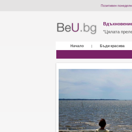
Позитивен понеделни
Вдъхновение
“Цялата прелес
Начало
Бъди красива
|