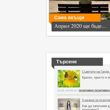
Сама вкъщи
Април 2020 ще бъде...
Търсене
Съветите на Ганди 
Кратко, просто и 
позитивно позитивен
22:40 | 04-26-14 |
5 начина за позити
Как да започнем д
позитивно?