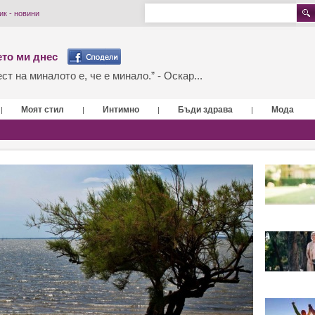
к - новини
то ми днес
т на миналото е, че е минало.” - Оскар...
Моят стил
Интимно
Бъди здрава
Мода
|
|
|
|