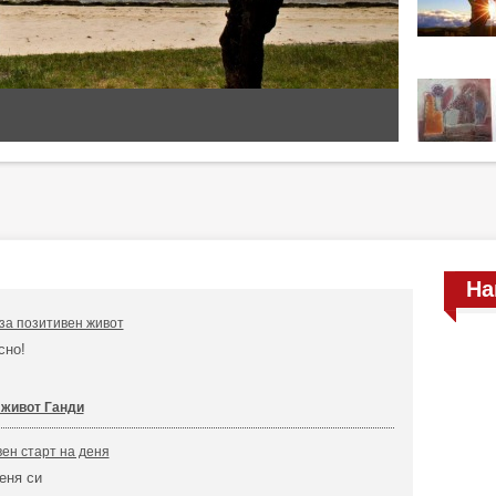
На
за позитивен живот
ясно!
 живот Ганди
вен старт на деня
еня си