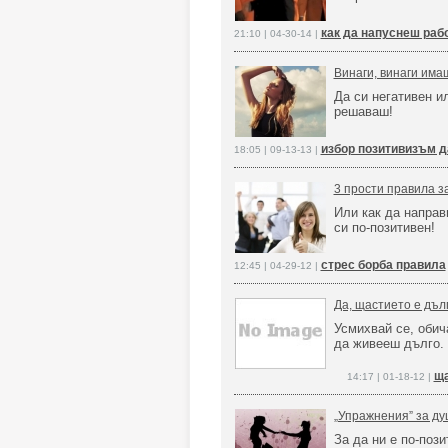
как да напуснеш раб
21:10 | 04-30-14 |
Винаги, винаги има
Да си негативен и
решаваш!
избор позитивизъм д
18:05 | 09-13-13 |
3 прости правила з
Или как да направ
си по-позитивен!
стрес борба правила
12:45 | 04-29-12 |
Да, щастието е дъл
Усмихвай се, обич
да живееш дълго.
ща
14:17 | 01-18-12 |
„Упражнения” за ду
За да ни е по-пози