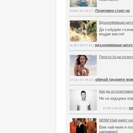
Позитивен старт на
15:40 | 01-16-17 |
Вдъхновяващи цита
Да събудим съзна
мъдри мисли!
вдъхновяващи цитати
11:30 | 03-17-14 |
Просто бъди позит
обичай трудните мо
17:12 | 07-16-13 |
Как да си позитивен
Не се издържа пов
по
21:00 | 04-25-12 |
WOW! Най-якият на
Виж най-якия и по
направиш!