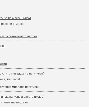
ти за позитивен живот
нието си с малко
 позитивен живот щастие
ивен
менти
, когато и въздухът е негативен?!
ече, бе, хора!
зитивно мислене негативен
чин да напуснеш работа (видео)
зитивен начин да го