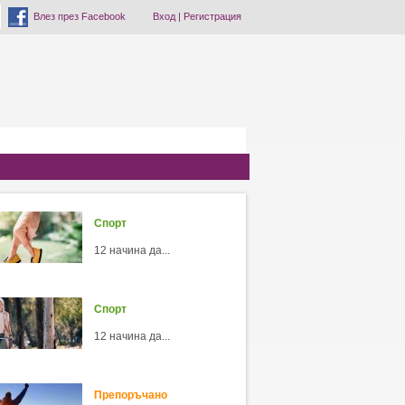
Влез през Facebook
Вход
|
Регистрация
Спорт
12 начина да...
Спорт
12 начина да...
Препоръчано