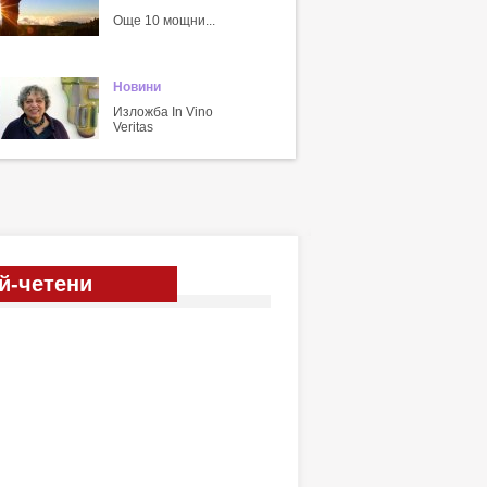
Още 10 мощни...
Новини
Изложба In Vino
Veritas
й-четени