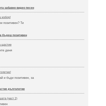
ота забавно видео песен
ш избор!
ли позитивен? Ти
а бъдеш позитивен
а щастие
ите деня
голетие!
ай и бъди позитивен, за
стие дълголетие
шата (част 2)
тивен