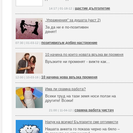
щастие дълголетие
14:17 | 01-18-12 |
„Упражнения” за душата (част 2)
За да ни е по-позитивен
денят!
позитивизъм добро настроение
07:30 | 01-03-12 |
10 начина по които новата връзка ви променя
Връзките ни променят - вижте как...
10 начина нова връзка променя
12:00 | 10-03-16 |
Има ли срамна работа?
Всеки труд на тази земя носи ползи на
другите! Всеки!
срамна работа чистач
21:00 | 11-04-12 |
Напук на всичко! Българите сме оптимисти
Нашата анкета го показа черно на бяло –