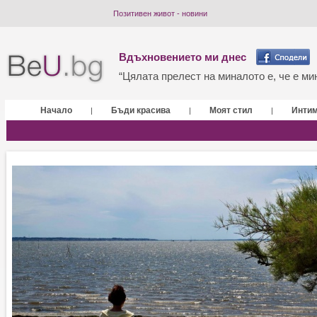
Позитивен живот - новини
Вдъхновението ми днес
“Цялата прелест на миналото е, че е мин
Начало
Бъди красива
Моят стил
Инти
|
|
|