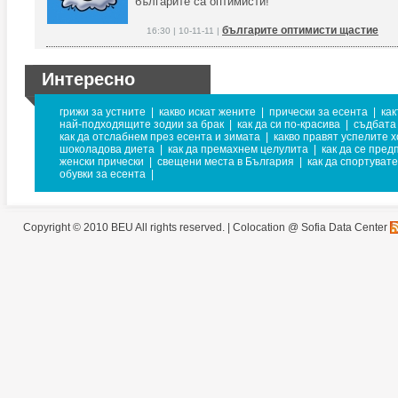
българите са оптимисти!
българите оптимисти щастие
16:30 | 10-11-11 |
Интересно
грижи за устните
|
какво искат жените
|
прически за есента
|
как
най-подходящите зодии за брак
|
как да си по-красива
|
съдбата
как да отслабнем през есента и зимата
|
какво правят успелите 
шоколадова диета
|
как да премахнем целулита
|
как да се пред
женски прически
|
свещени места в България
|
как да спортуват
обувки за есента
|
Copyright © 2010 BEU All rights reserved. |
Colocation @ Sofia Data Center