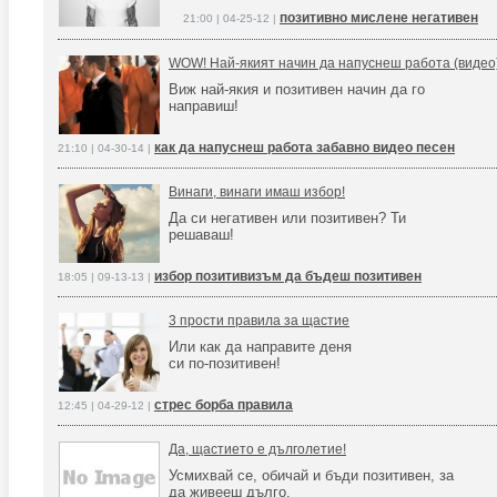
позитивно мислене негативен
21:00 | 04-25-12 |
WOW! Най-якият начин да напуснеш работа (видео
Виж най-якия и позитивен начин да го
направиш!
как да напуснеш работа забавно видео песен
21:10 | 04-30-14 |
Винаги, винаги имаш избор!
Да си негативен или позитивен? Ти
решаваш!
избор позитивизъм да бъдеш позитивен
18:05 | 09-13-13 |
3 прости правила за щастие
Или как да направите деня
си по-позитивен!
стрес борба правила
12:45 | 04-29-12 |
Да, щастието е дълголетие!
Усмихвай се, обичай и бъди позитивен, за
да живееш дълго.