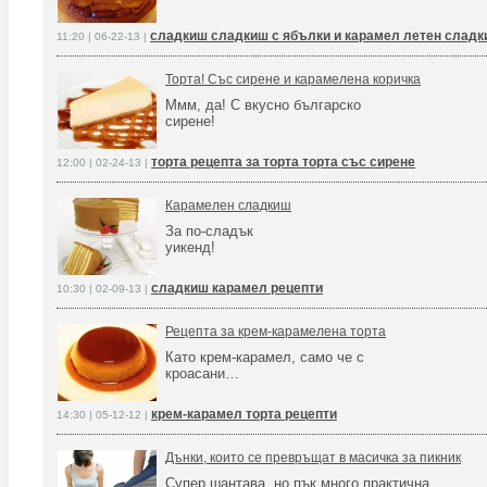
сладкиш сладкиш с ябълки и карамел летен слад
11:20 | 06-22-13 |
Торта! Със сирене и карамелена коричка
Ммм, да! С вкусно българско
сирене!
торта рецепта за торта торта със сирене
12:00 | 02-24-13 |
Карамелен сладкиш
За по-сладък
уикенд!
сладкиш карамел рецепти
10:30 | 02-09-13 |
Рецепта за крем-карамелена торта
Като крем-карамел, само че с
кроасани…
крем-карамел торта рецепти
14:30 | 05-12-12 |
Дънки, които се превръщат в масичка за пикник
Супер шантава, но пък много практична ,