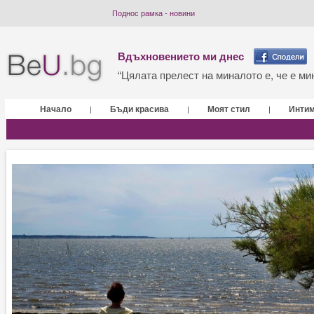
Поднос рамка - новини
Вдъхновението ми днес
“Цялата прелест на миналото е, че е мин
Начало
Бъди красива
Моят стил
Инти
|
|
|