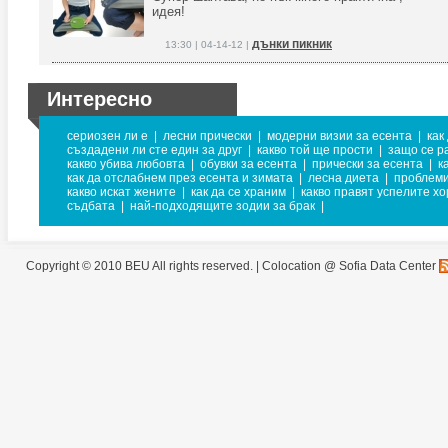
идея!
дънки пикник
13:30 | 04-14-12 |
Интересно
сериозен ли е
|
лесни прически
|
модерни визии за есента
|
как
създадени ли сте един за друг
|
какво той ще прости
|
защо се р
какво убива любовта
|
обувки за есента
|
прически за есента
|
к
как да отслабнем през есента и зимата
|
лесна диета
|
проблеми
какво искат жените
|
как да се храним
|
какво правят успелите хо
съдбата
|
най-подходящите зодии за брак
|
Copyright © 2010 BEU All rights reserved. |
Colocation @ Sofia Data Center