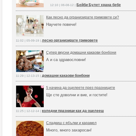
Бейби Булет храна бебе
12:10 | 06-08-12 |
Как лесно да огранизирате гримовете си?
Научете повече!
лесно организирате гримовете
11:02 | 05-09-19 |
Супер вкусни домашни какаови бонбони
А и са здравословни!
домашни какаови бонбони
11:29 | 12-13-15 |
5 начина да оцелеете през празниците
Ще сте доволни и вие, и гостите!
коледни празници как да оцелееш
11:25 | 12-12-14 |
Сладкиш с ябълки и карамел
Много, много захаросан!