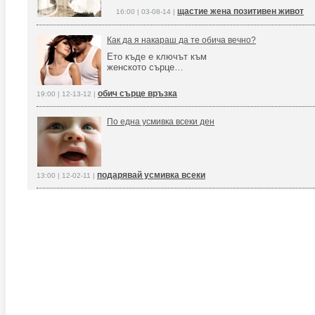
щастие жена позитивен живот
16:00 | 03-08-14 |
Как да я накараш да те обича вечно?
Ето къде е ключът към
женското сърце…
обич сърце връзка
19:00 | 12-13-12 |
По една усмивка всеки ден
подарявай усмивка всеки
13:00 | 12-02-11 |