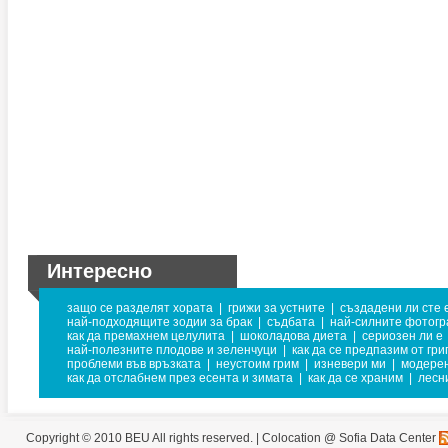
Интересно
защо се разделят хората
|
грижи за устните
|
създадени ли сте 
най-подходящите зодии за брак
|
съдбата
|
най-силните фотог
как да премахнем целулита
|
шоколадова диета
|
сериозен ли е
най-полезните плодове и зеленчуци
|
как да се предпазим от гри
проблеми във връзката
|
неустоим грим
|
изневери ми
|
модере
как да отслабнем през есента и зимата
|
как да се храним
|
лесн
Copyright © 2010 BEU All rights reserved. |
Colocation @ Sofia Data Center