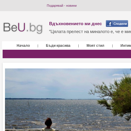
Подарявай - новини
Вдъхновението ми днес
“Цялата прелест на миналото е, че е мин
Начало
Бъди красива
Моят стил
Инти
|
|
|