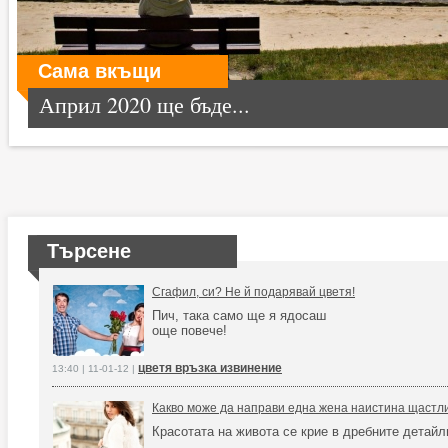
Сама вкъщи
Април 2020 ще бъде...
Търсене
Сгафил, си? Не й подарявай цветя!
Пич, така само ще я ядосаш
още повече!
цветя връзка извинение
13:40 | 11-01-12 |
Какво може да направи една жена наистина щастл
Красотата на живота се крие в дребните детайл