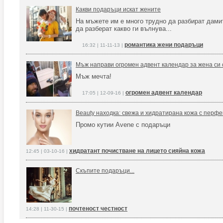
Какви подаръци искат жените
На мъжете им е много трудно да разбират дамит
да разберат какво ги вълнува...
романтика жени подаръци
16:32 | 11-11-13 |
Мъж направи огромен адвент календар за жена си 
Мъж мечта!
огромен адвент календар
17:05 | 12-09-16 |
Beauty находка: свежа и хидратирана кожа с перфе
Промо кутии Avene с подаръци
хидратант почистване на лицето сияйна кожа
12:45 | 03-10-16 |
Скъпите подаръци...
почтеност честност
14:28 | 11-30-15 |