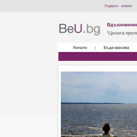
Подарък - новини
Вдъхновение
“Цялата прелес
Начало
Бъди красива
|