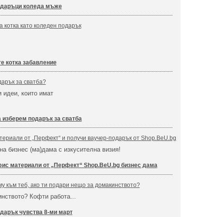
даръци коледа мъже
а котка като коледен подарък
те котка забавление
дарък за сватба?
и идеи, които имат
а изберем подарък за сватба
ериали от „Перфект“ и получи ваучер-подарък от Shop.BeU.bg
на бизнес (ма)дама с изкусителна визия!
ис материали от „Перфект“ Shop.BeU.bg бизнес дама
му към теб, ако ти подари нещо за домакинството?
нството? Кофти работа...
дарък чувства 8-ми март