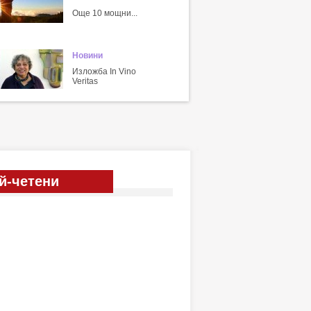
Още 10 мощни...
Новини
Изложба In Vino
Veritas
й-четени