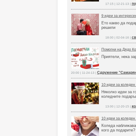
по
17:15 | 12-21-13 |
9 идеи за интересе
Ето какво да пода
решили
св
18:00 | 02-04-16 |
Помогни на Дядо Ко
Приятели, нека за
Сдружение "Самарян
20:00 | 11-24-13 |
10 идеи за коледен 
Няколко идеи за г
коледните подаръц
ко
13:00 | 12-20-15 |
10 идеи за коледен 
Коледа наближава 
кого да подарите?