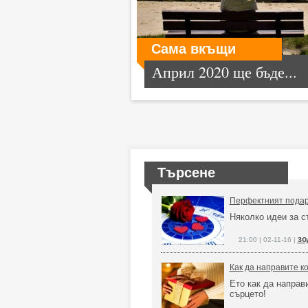
Сама вкъщи
Април 2020 ще бъде...
Търсене
Перфектният подар
Няколко идеи за с
зо
21:00 | 02-11-16 |
Как да направите к
Ето как да направ
сърцето!