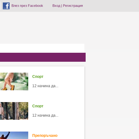
Влез през Facebook
Вход
|
Регистрация
Спорт
12 начина да...
Спорт
12 начина да...
Препоръчано