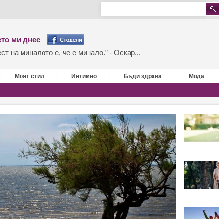
то ми днес
т на миналото е, че е минало.” - Оскар...
Моят стил
Интимно
Бъди здрава
Мода
|
|
|
|