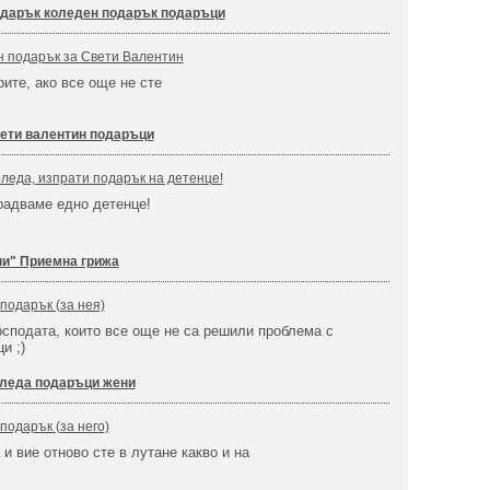
дарък коледен подарък подаръци
н подарък за Свети Валентин
рите, ако все още не сте
ети валентин подаръци
леда, изпрати подарък на детенце!
радваме едно детенце!
и" Приемна грижа
подарък (за нея)
осподата, които все още не са решили проблема с
и ;)
леда подаръци жени
подарък (за него)
и вие отново сте в лутане какво и на