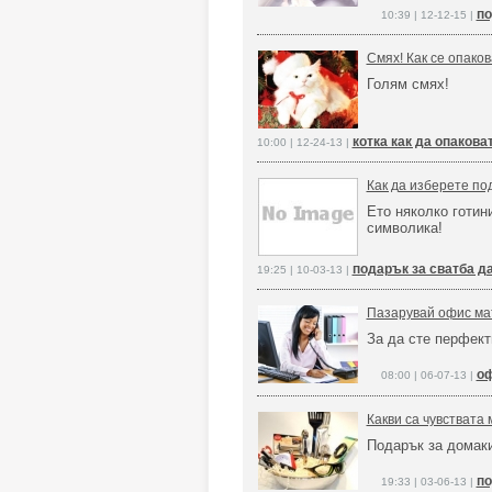
по
10:39 | 12-12-15 |
Смях! Как се опаков
Голям смях!
котка как да опакова
10:00 | 12-24-13 |
Как да изберете по
Ето няколко готин
символика!
подарък за сватба д
19:25 | 10-03-13 |
Пазарувай офис мат
За да сте перфект
оф
08:00 | 06-07-13 |
Какви са чувствата 
Подарък за домаки
по
19:33 | 03-06-13 |