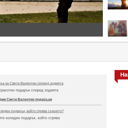
На
ък за Свети Валентин според зодията
трахотен подарък според зодията
дии Свети Валентин подаръци
оледен подарък, който сгрява сърцето?
ите коледен подарък, който сгрява