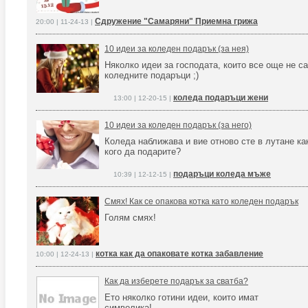
Сдружение "Самаряни" Приемна грижа
20:00 | 11-24-13 |
10 идеи за коледен подарък (за нея)
Няколко идеи за господата, които все още не с
коледните подаръци ;)
коледа подаръци жени
13:00 | 12-20-15 |
10 идеи за коледен подарък (за него)
Коледа наближава и вие отново сте в лутане ка
кого да подарите?
подаръци коледа мъже
10:39 | 12-12-15 |
Смях! Как се опакова котка като коледен подарък
Голям смях!
котка как да опаковате котка забавление
10:00 | 12-24-13 |
Как да изберете подарък за сватба?
Ето няколко готини идеи, които имат
символика!