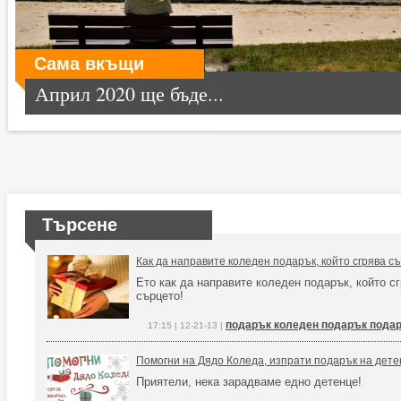
Сама вкъщи
Април 2020 ще бъде...
Търсене
Как да направите коледен подарък, който сгрява с
Ето как да направите коледен подарък, който с
сърцето!
подарък коледен подарък пода
17:15 | 12-21-13 |
Помогни на Дядо Коледа, изпрати подарък на дете
Приятели, нека зарадваме едно детенце!