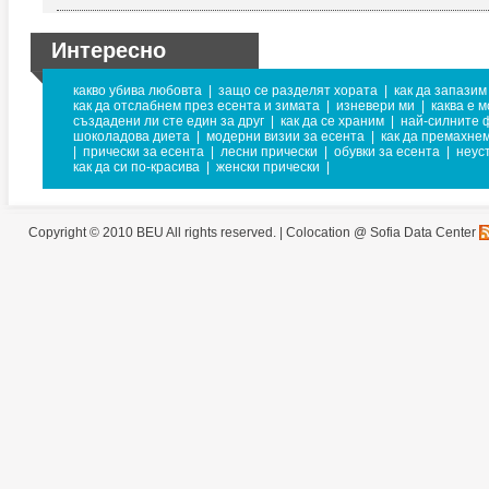
Интересно
какво убива любовта
|
защо се разделят хората
|
как да запази
как да отслабнем през есента и зимата
|
изневери ми
|
каква е 
създадени ли сте един за друг
|
как да се храним
|
най-силните 
шоколадова диета
|
модерни визии за есента
|
как да премахне
|
прически за есента
|
лесни прически
|
обувки за есента
|
неус
как да си по-красива
|
женски прически
|
Copyright © 2010 BEU All rights reserved. |
Colocation @ Sofia Data Center