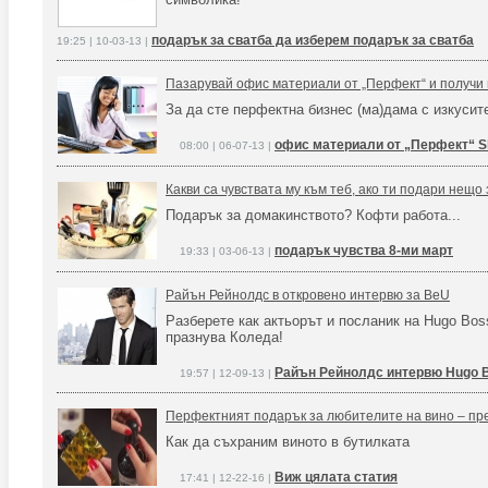
подарък за сватба да изберем подарък за сватба
19:25 | 10-03-13 |
Пазарувай офис материали от „Перфект“ и получи 
За да сте перфектна бизнес (ма)дама с изкуси
офис материали от „Перфект“ S
08:00 | 06-07-13 |
Какви са чувствата му към теб, ако ти подари нещо
Подарък за домакинството? Кофти работа...
подарък чувства 8-ми март
19:33 | 03-06-13 |
Райън Рейнолдс в откровено интервю за BeU
Разберете как актьорът и посланик на Hugo Bos
празнува Коледа!
Райън Рейнолдс интервю Hugo 
19:57 | 12-09-13 |
Перфектният подарък за любителите на вино – пр
Как да съхраним виното в бутилката
Виж цялата статия
17:41 | 12-22-16 |