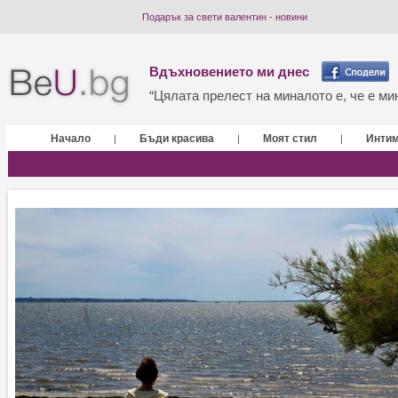
Подарък за свети валентин - новини
Вдъхновението ми днес
“Цялата прелест на миналото е, че е мин
Начало
Бъди красива
Моят стил
Инти
|
|
|