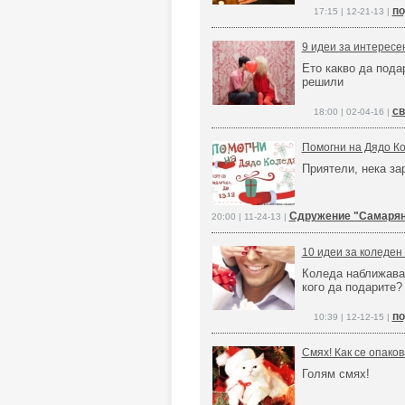
по
17:15 | 12-21-13 |
9 идеи за интересе
Ето какво да пода
решили
св
18:00 | 02-04-16 |
Помогни на Дядо Ко
Приятели, нека за
Сдружение "Самарян
20:00 | 11-24-13 |
10 идеи за коледен 
Коледа наближава 
кого да подарите?
по
10:39 | 12-12-15 |
Смях! Как се опаков
Голям смях!