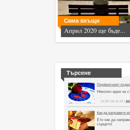
Сама вкъщи
Април 2020 ще бъде...
Търсене
Перфектният подар
Няколко идеи за с
зо
21:00 | 02-11-16 |
Как да направите к
Ето как да направ
сърцето!