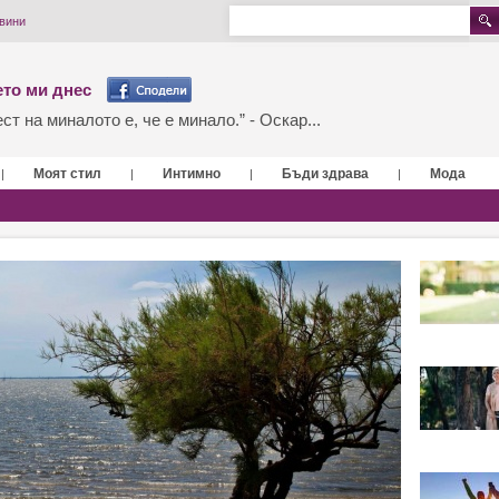
овини
то ми днес
т на миналото е, че е минало.” - Оскар...
Моят стил
Интимно
Бъди здрава
Мода
|
|
|
|