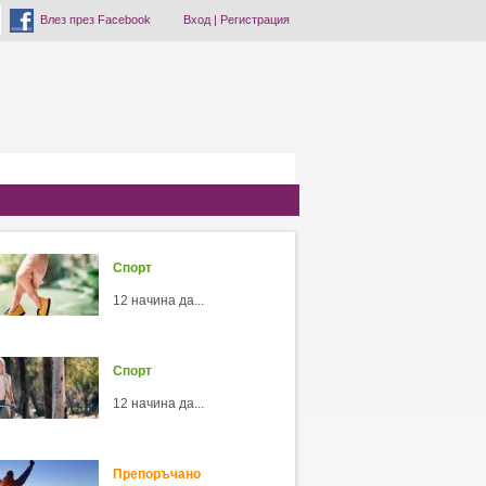
Влез през Facebook
Вход
|
Регистрация
Спорт
12 начина да...
Спорт
12 начина да...
Препоръчано