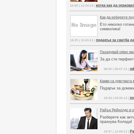
котка как да опакова
10:00 | 12-24-13 |
Как да изберете по
Ето няколко готин
символика!
подарък за сватба д
19:25 | 10-03-13 |
Пазарувай офис мат
За да сте перфект
оф
08:00 | 06-07-13 |
Какви са чувствата 
Подарък за домаки
по
19:33 | 03-06-13 |
Райън Рейнолдс в 
Разберете как акт
празнува Коледа
Ра
19:57 | 12-09-13 |