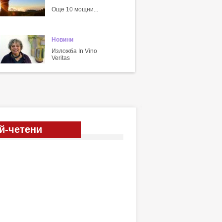
Още 10 мощни...
Новини
Изложба In Vino
Veritas
й-четени