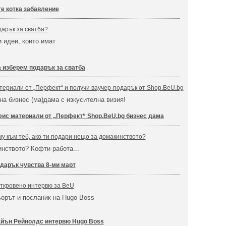
те котка забавление
дарък за сватба?
и идеи, които имат
а изберем подарък за сватба
ериали от „Перфект“ и получи ваучер-подарък от Shop.BeU.bg
на бизнес (ма)дама с изкусителна визия!
ис материали от „Перфект“ Shop.BeU.bg бизнес дама
му към теб, ако ти подари нещо за домакинството?
нството? Кофти работа...
дарък чувства 8-ми март
откровено интервю за BeU
ьорът и посланик на Hugo Boss
!
йън Рейнолдс интервю Hugo Boss