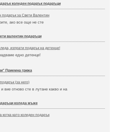
дарък коледен подарък подаръци
н подарък за Свети Валентин
рите, ако все още не сте
ети валентин подаръци
леда, изпрати подарък на детенце!
радваме едно детенце!
и" Приемна грижа
подарък (за него)
и вие отново сте в лутане какво и на
даръци коледа мъже
а котка като коледен подарък