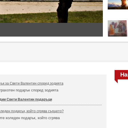
На
ък за Свети Валентин според зодията
трахотен подарък според зодията
дии Свети Валентин подаръци
оледен подарък, който сгрява сърцето?
ите коледен подарък, който сгрява