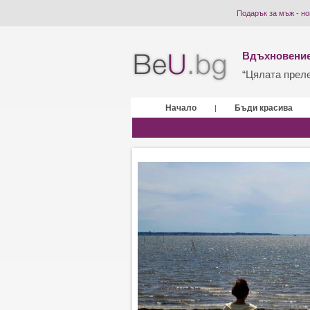
Подарък за мъж - н
Вдъхновение
“Цялата прелес
Начало
Бъди красива
|