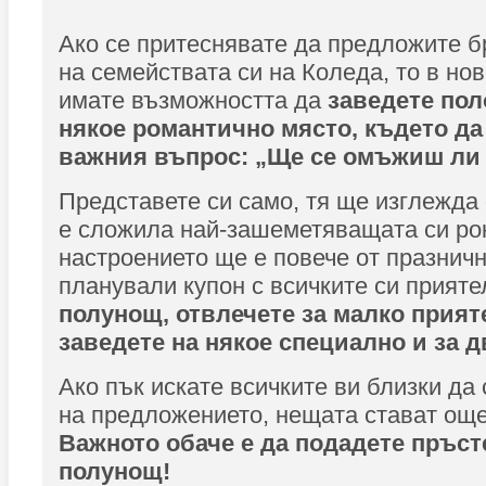
Ако се притеснявате да предложите б
на семействата си на Коледа, то в но
имате възможността да
заведете пол
някое романтично място, където да
важния въпрос: „Ще се омъжиш ли 
Представете си само, тя ще изглежда
е сложила най-зашеметяващата си рок
настроението ще е повече от празничн
планували купон с всичките си прияте
полунощ, отвлечете за малко прияте
заведете на някое специално и за д
Ако пък искате всичките ви близки да
на предложението, нещата стават още
Важното обаче е да подадете пръст
полунощ!