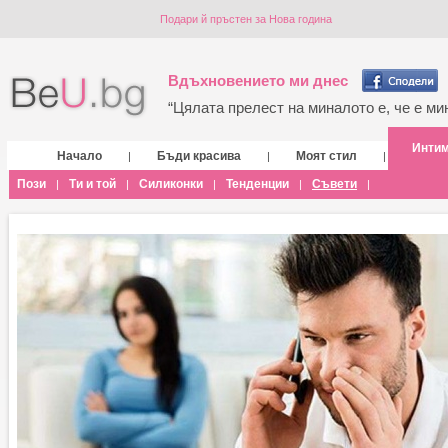
Подари й пръстен за Нова година
Вдъхновението ми днес
“Цялата прелест на миналото е, че е мин
Инти
Начало
Бъди красива
Моят стил
|
|
|
Пози
Ти и той
Силиконки
Тенденции
Съвети
|
|
|
|
|