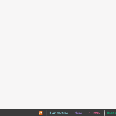
Бъди красива
Мода
Интимно
Бъди 