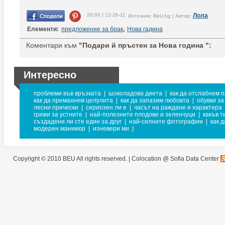
20:00 | 12-26-11
Лола
Източник: BeU.bg | Автор:
Елементи:
предложение за брак
,
Нова гадина
Коментари към
"Подари й пръстен за Нова година ":
Интересно
проблеми във връзката
|
шоколадова диета
|
как да отслабнем п
как да премахнем целулита
|
как да запазим любовта
|
обувки за
лесни прически
|
сериозен ли е
|
часът на раждане и характера
грижи за устните
|
най-полезните плодове и зеленчуци
|
какъв т
създадени ли сте един за друг
|
най-силните фотографии
|
как 
модерен маникюр
|
изневери ми
|
Copyright © 2010 BEU All rights reserved. |
Colocation @ Sofia Data Center