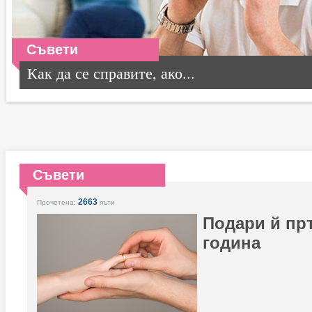
Съвети
Как да се справите, ако...
Съвети
2663
Прочетена:
пъти
Подари й пр
година