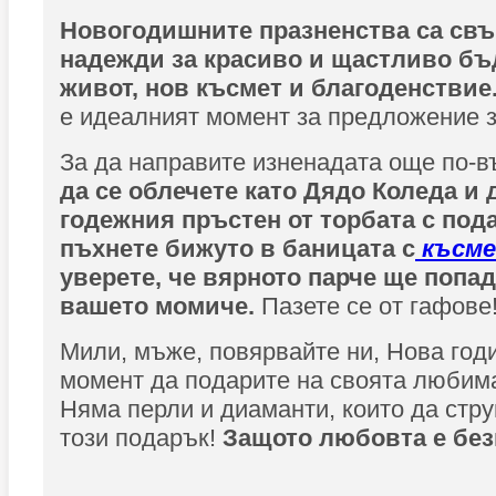
Новогодишните празненства са свъ
надежди за красиво и щастливо бъ
живот, нов късмет и благоденствие
е идеалният момент за предложение з
За да направите изненадата още по-
да се облечете като Дядо Коледа и 
годежния пръстен от торбата с под
пъхнете бижуто в баницата с
късм
уверете, че вярното парче ще попа
вашето момиче.
Пазете се от гафове
Мили, мъже, повярвайте ни, Нова год
момент да подарите на своята любима
Няма перли и диаманти, които да стру
този подарък!
Защото любовта е без