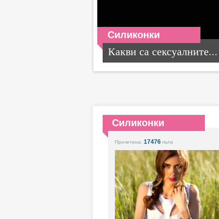
Силиконки
Какви са сексуалните...
Силиконки
17476
Прочетена:
пъти