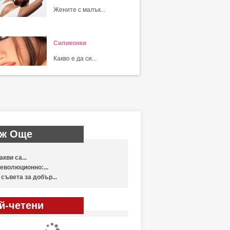
Жените с малък...
Силиконки
Какво е да си...
ж Още
акви са...
еволюционно:...
 съвета за добър...
й-четени