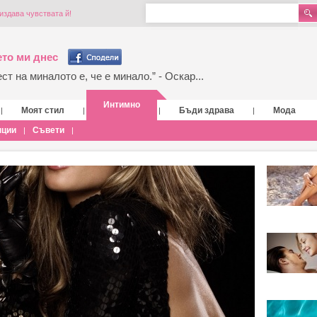
издава чувствата й!
то ми днес
т на миналото е, че е минало.” - Оскар...
Интимно
Моят стил
Бъди здрава
Мода
|
|
|
|
нции
Съвети
|
|