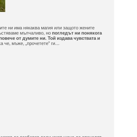
ите ни има някаква магия или защото жените
ъстяваме мълчаливо, но
погледът ни понякога
повече от думите ни. Той издава чувствата и
ка че, мъже, „прочетете” ги…