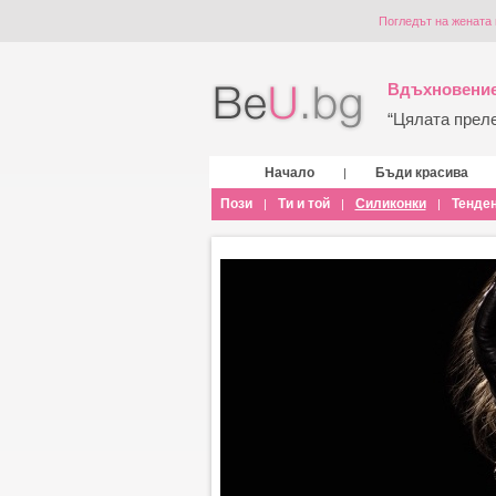
Погледът на жената 
Вдъхновение
“Цялата прелес
Начало
Бъди красива
|
Пози
Ти и той
Силиконки
Тенде
|
|
|