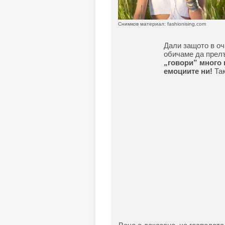
Снимков материал: fashionising.com
Дали защото в оч
обичаме да прел
„говори” много 
емоциите ни!
Та