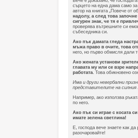
Вече е доказано, че господат
сърцето на една дама само за 
автор на книгата „Повече от о
надолу, а след това започне
сигурен знак, че тя е привле
проверява вътрешните си емоц
събеседника си.
Ако пък дамата гледа настра
мъжа право в очите, това от
него, но първо обмисля дали т
Ако жената установи зрител
главата му или се взре напра
работата
. Това обикновено озн
Има и други невербални приз
представителите на силния 
Например, ако използва ръката
по него.
Ако пък си играе с косата с
имате зелена светлина!
Е, господа вече знаете как да
разочаровайте!