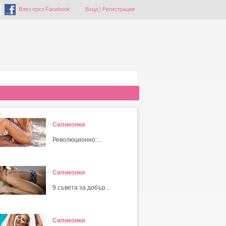
Влез през Facebook
Вход
|
Регистрация
Силиконки
Революционно:...
Силиконки
9 съвета за добър...
Силиконки