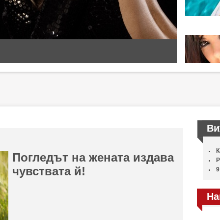
Ви
К
Погледът на жената издава
Р
чувствата й!
9
На