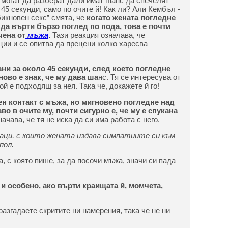
а могат да разберат дали имат шанс да спечелят
45 секунди, само по очите й! Как ли? Али Кембъл -
бикновен секс” смята, че
когато жената погледне
 да върти бързо поглед по пода, това е почти
чена от
мъжа
.
Тази реакция означава, че
ии и се опитва да прецени колко харесва
ни за около 45 секунди, след което погледне
ново е знак, че му дава ша
нс. Тя се интересува от
ой е подходящ за нея. Така че, докажете й го!
ен контакт с мъжа, но мигновено погледне над
во в очите му, почти сигурно е, че му е спукана
ачава, че тя не иска да си има работа с него.
наци, с които жената издава симпатиите си към
пол.
, с която пише, за да посочи мъжа, значи си пада
и и особено, ако върти краищата й, момчета,
 разгадаете скритите ни намерения, така че не ни