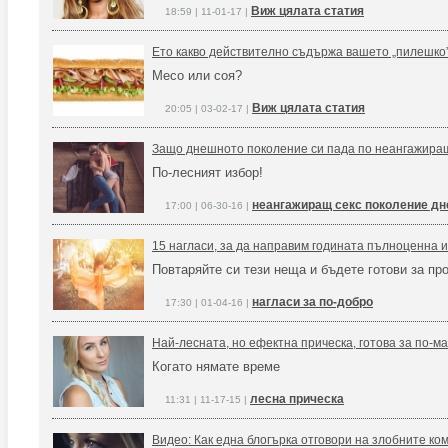
Виж цялата статия
18:59 | 11-01-17 |
Ето какво действително съдържа вашето „пилешко
Месо или соя?
Виж цялата статия
20:05 | 03-02-17 |
Защо днешното поколение си пада по неангажира
По-лесният избор!
неангажиращ секс поколение дн
17:00 | 06-30-16 |
15 нагласи, за да направим годината пълноценна 
Повтаряйте си тези неща и бъдете готови за пр
нагласи за по-добро
17:30 | 01-04-16 |
Най-лесната, но ефектна прическа, готова за по-ма
Когато нямате време
лесна прическа
11:31 | 11-17-15 |
Видео: Как една блогърка отговори на злобните ко