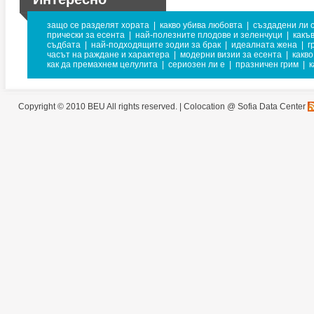
защо се разделят хората
|
какво убива любовта
|
създадени ли с
прически за есента
|
най-полезните плодове и зеленчуци
|
какъв
съдбата
|
най-подходящите зодии за брак
|
идеалната жена
|
г
часът на раждане и характера
|
модерни визии за есента
|
какво
как да премахнем целулита
|
сериозен ли е
|
празничен грим
|
к
Copyright © 2010 BEU All rights reserved. |
Colocation @ Sofia Data Center