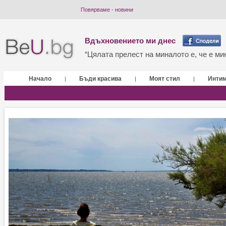
Повярваме - новини
Вдъхновението ми днес
“Цялата прелест на миналото е, че е мин
Начало
Бъди красива
Моят стил
Инти
|
|
|