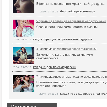
Ефектът на социалните мрежи - хейт до дупка
блог хейтъри коментари
17:30 | 07-06-15 |
5 причини да спрем да се сравняваме с други жени
Сравнението носи само негативни емоции
как да спрем да се сравняваме с другите
16:56 | 06-19-15 |
4 начина да се чувстваме добре със себе си
За моменти, когато ни липсва мъничко
самоувереност
как да бъдем по-самоуверени
23:30 | 05-25-15 |
7 начина да живеем така, че да не съжаляваме за 
Променете живота си така, че един ден да сте д
което сте направили
как да не съжаляваме след год
22:45 | 05-21-15 |
Интересно