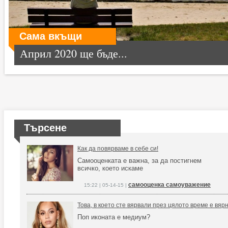
Сама вкъщи
Април 2020 ще бъде...
Търсене
Как да повярваме в себе си!
Самооценката е важна, за да постигнем
всичко, което искаме
самооценка самоуважение
15:22 | 05-14-15 |
Това, в което сте вярвали през цялото време е вя
Поп иконата е медиум?