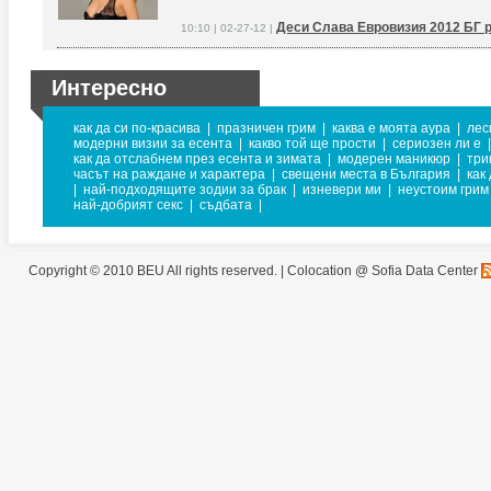
Деси Слава Евровизия 2012 БГ 
10:10 | 02-27-12 |
Интересно
как да си по-красива
|
празничен грим
|
каква е моята аура
|
лес
модерни визии за есента
|
какво той ще прости
|
сериозен ли е
|
как да отслабнем през есента и зимата
|
модерен маникюр
|
три
часът на раждане и характера
|
свещени места в България
|
как
|
най-подходящите зодии за брак
|
изневери ми
|
неустоим грим
най-добрият секс
|
съдбата
|
Copyright © 2010 BEU All rights reserved. |
Colocation @ Sofia Data Center