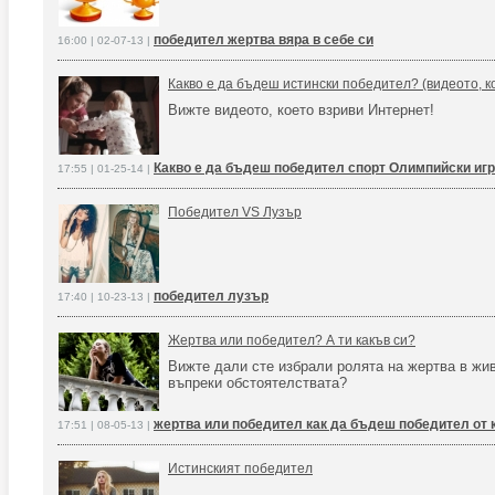
победител жертва вяра в себе си
16:00 | 02-07-13 |
Какво е да бъдеш истински победител? (видеото, к
Вижте видеото, което взриви Интернет!
Какво е да бъдеш победител спорт Олимпийски игр
17:55 | 01-25-14 |
Победител VS Лузър
победител лузър
17:40 | 10-23-13 |
Жертва или победител? А ти какъв си?
Вижте дали сте избрали ролята на жертва в жив
въпреки обстоятелствата?
жертва или победител как да бъдеш победител от 
17:51 | 08-05-13 |
Истинският победител