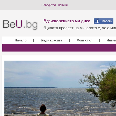
Победител - новини
Вдъхновението ми днес
“Цялата прелест на миналото е, че е мин
Начало
Бъди красива
Моят стил
Инти
|
|
|