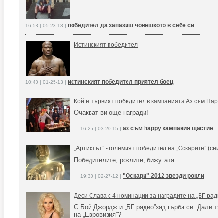
победител да запазиш човешкото в себе си
16:58 | 05-23-13 |
Истинският победител
истинският победител приятел боец
10:40 | 01-25-13 |
Кой е първият победител в кампанията Аз съм Ha
Очакват ви още награди!
аз съм happy кампания щастие
16:25 | 03-20-15 |
„Артистът” - големият победител на „Оскарите” (сн
Победителите, роклите, бижутата…
"Оскари" 2012 звезди рокли
19:30 | 02-27-12 |
Деси Слава с 4 номинации за наградите на „БГ рад
С Бой Джордж и „БГ радио”зад гърба си. Дали т
на „Евровизия”?