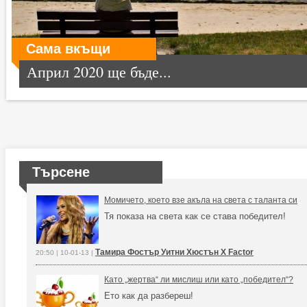
Сама вкъщи
Април 2020 ще бъде...
Търсене
Момичето, което взе акъла на света с таланта си
Тя показа на света как се става победител!
Тамира Фостър Уитни Хюстън X Factor
20:50 | 10-01-13 |
Като „жертва“ ли мислиш или като „победител“?
Ето как да разбереш!