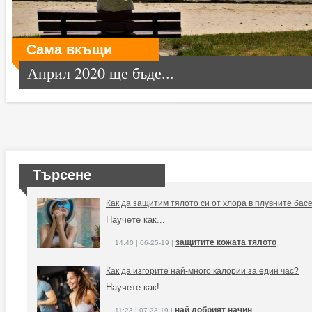
Сама вкъщи
Април 2020 ще бъде...
Търсене
Как да защитим тялото си от хлора в плувните бас
Научете как...
защитите кожата тялото
14:40 | 06-25-19 |
Как да изгорите най-много калории за един час?
Научете как!
най добрият начин
11:23 | 07-23-19 |