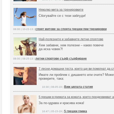
Няколко мита за тренировките
Сбогувайте се с тези заблуди!
спорт митове за спорта грешки при тренировки
08:00 | 10-22-13 |
Най-полезните и забавните летни спортове
Хем забавни, хем полезни – какво повече
да иска човек?!
летни спортове сърф сърфиране
08:00 | 08-25-13 |
7 лесни домашни теста, които ще ви помогнат да с
Имате ли проблем с дишането или очите? Може
проверите, така:
Виж цялата статия
10:30 | 08-05-19 |
5 грешки в грижата за кожата, които предизвикват 
За по-здрава и красива кожа!
5 грешки грижа
16:47 | 05-15-19 |