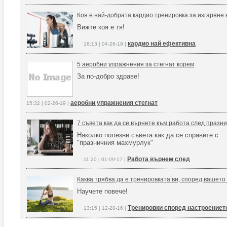
Коя е най-добрата кардио тренировка за изгаряне
Вижте коя е тя!
кардио най ефективна
16:13 | 04-26-19 |
5 аеробни упражнения за стегнат корем
За по-добро здраве!
аеробни упражнения стегнат
15:32 | 02-26-19 |
7 съвета как да се върнете към работа след празн
Няколко полезни съвета как да се справите с
"празничния махмурлук"
Работа върнем след
11:20 | 01-09-17 |
Каква трябва да е тренировката ви, според вашето
Научете повече!
Тренировки според настроениет
13:15 | 12-20-16 |