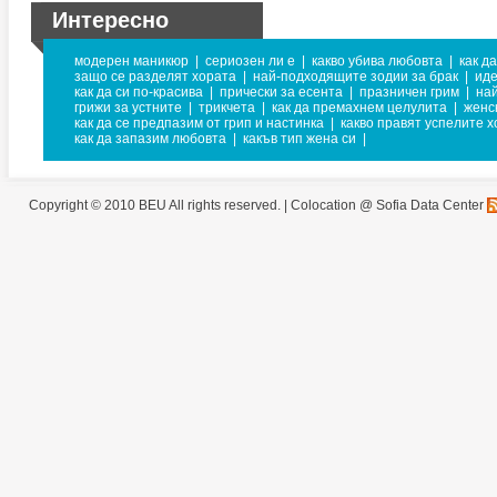
Интересно
модерен маникюр
|
сериозен ли е
|
какво убива любовта
|
как д
защо се разделят хората
|
най-подходящите зодии за брак
|
ид
как да си по-красива
|
прически за есента
|
празничен грим
|
на
грижи за устните
|
трикчета
|
как да премахнем целулита
|
женс
как да се предпазим от грип и настинка
|
какво правят успелите х
как да запазим любовта
|
какъв тип жена си
|
Copyright © 2010 BEU All rights reserved. |
Colocation @ Sofia Data Center