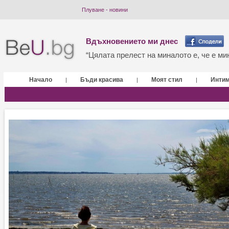
Плуване - новини
Вдъхновението ми днес
“Цялата прелест на миналото е, че е мин
Начало
Бъди красива
Моят стил
Инти
|
|
|