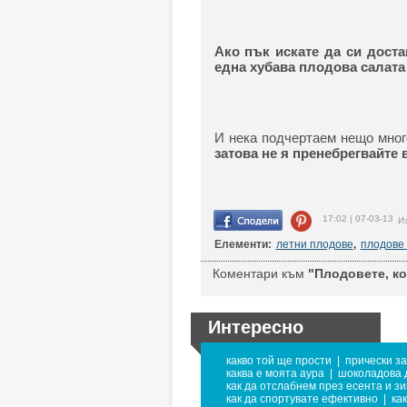
Ако пък искате да си доста
една хубава плодова салата
И нека подчертаем нещо мно
затова не я пренебрегвайте 
17:02 | 07-03-13
Из
Елементи:
летни плодове
,
плодове
Коментари към
"Плодовете, кои
Интересно
какво той ще прости
|
прически за
каква е моята аура
|
шоколадова 
как да отслабнем през есента и з
как да спортувате ефективно
|
ка