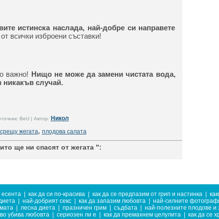
вите истинска наслада, най-добре си направете
от всички изброени съставки!
го важно!
Нищо не може да замени чистата вода,
в никакъв случай.
Никол
точник: BeU | Автор:
 срещу жегата
,
плодова салата
то ще ни спасят от жегата ":
 есента
|
как да си по-красива
|
как да се предпазим от грип и настинка
|
как
диета
|
най-добрият секс
|
как да запазим любовта
|
най-силните фотограф
имата
|
лесна диета
|
празничен грим
|
съдбата
|
най-полезните плодове и
кво убива любовта
|
сериозен ли е
|
как да премахнем целулита
|
как да се 