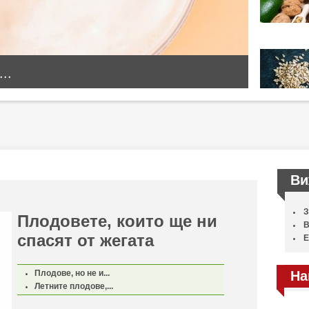
..
Ви
З
Плодовете, които ще ни
В
спасят от жегата
Е
Плодове, но не и...
На
Летните плодове,...