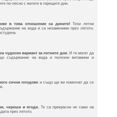
ите по-лесно с жегите в горещите дни.
ове в това отношение са дините!
Тези летни
ъдържание на вода и са незаменими през лятото.
зстудена.
а чудесен вариант за летните дни
. И те могат да
ащо съдържание на вода и полезни витамини и
ного сочни плодове
и също ще ви помогнат да се
и.
ни, череши и ягоди.
Те са прекрасни не само на
ждата през лятото.