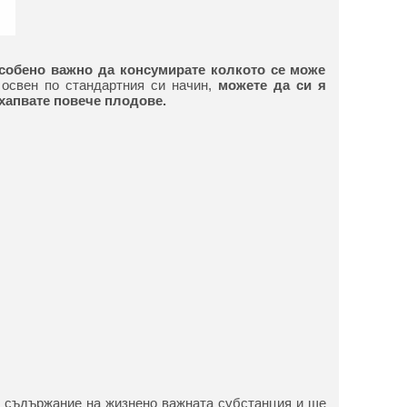
особено важно да консумирате колкото се може
освен по стандартния си начин,
можете да си я
 хапвате повече плодове.
ко съдържание на жизнено важната субстанция и ще