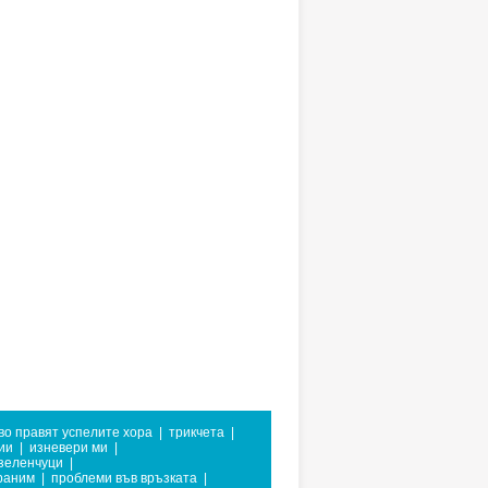
во правят успелите хора
|
трикчета
|
ии
|
изневери ми
|
 зеленчуци
|
храним
|
проблеми във връзката
|