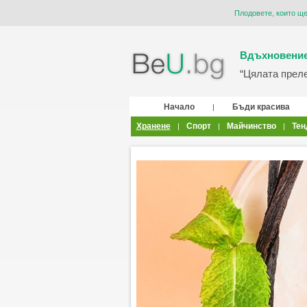
Плодовете, които ще
Вдъхновение
“Цялата прелес
Начало
Бъди красива
|
Хранене
Спорт
Майчинство
Тен
|
|
|