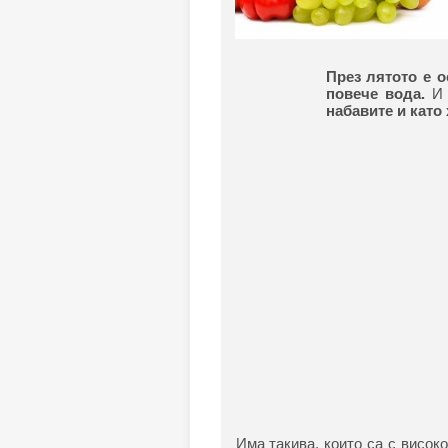
През лятото е 
повече вода.
И 
набавите и като
Има такива, които са с висо