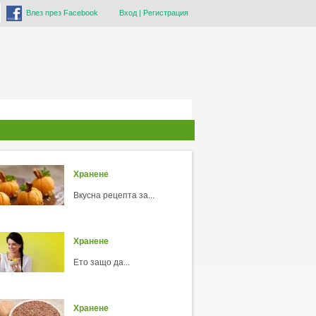
Влез през Facebook
Вход
|
Регистрация
Хранене
Вкусна рецепта за...
Хранене
Ето защо да...
Хранене