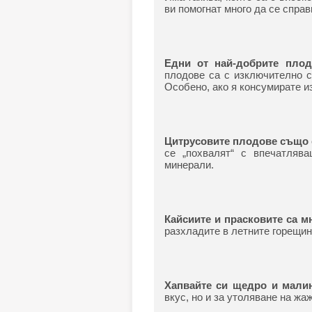
ви помогнат много да се справ
Едни от най-добрите плод
плодове са с изключително с
Особено, ако я консумирате и
Цитрусовите плодове също с
се „похвалят“ с впечатляв
минерали.
Кайсиите и прасковите са м
разхладите в летните горещин
Хапвайте си щедро и мали
вкус, но и за утоляване на жа