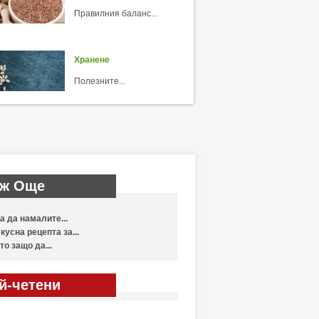
Правилния баланс...
Хранене
Полезните...
ж Още
а да намалите...
кусна рецепта за...
то защо да...
й-четени