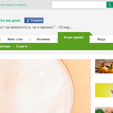
 ни спасят от жегата
то ми днес
т на миналото е, че е минало.” - Оскар...
Бъди здрава
Моят стил
Интимно
Мода
|
|
|
|
денции
Съвети
|
|