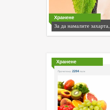
Хранене
За да намалите захарта,.
Хранене
2204
Прочетена:
пъти