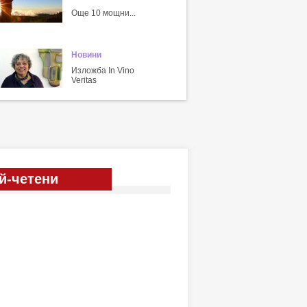
Още 10 мощни...
Новини
Изложба In Vino
Veritas
й-четени