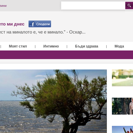
вини
то ми днес
т на миналото е, че е минало.” - Оскар...
Моят стил
Интимно
Бъди здрава
Мода
|
|
|
|