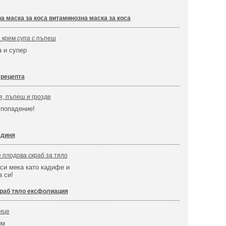
а маска за коса витаминозна маска за коса
 крем супа с пъпеш
 и супер
 рецепта
я, пъпеш и грозде
 попадение!
 диня
е плодова скраб за тяло
си мека като кадифе и
а си!
раб тяло ексфолиация
ице
им