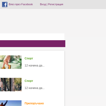
Влез през Facebook
Вход
|
Регистрация
Спорт
12 начина да...
Спорт
12 начина да...
Препоръчано