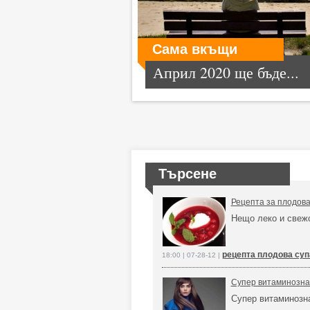
Сама вкъщи
Април 2020 ще бъде...
Търсене
Рецепта за плодова
Нещо леко и свеж
рецепта плодова суп
18:00 | 07-28-12 |
Супер витаминозна 
Супер витаминозн