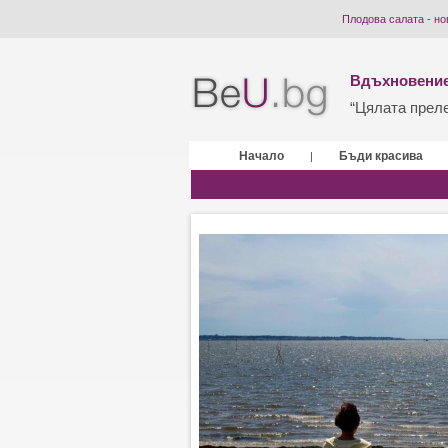
Плодова салата - но
Вдъхновение
“Цялата прелес
Начало
Бъди красива
|