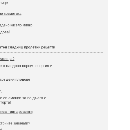
лице
ве козметика
едено кисело мляко
одова!
етен сладкиш пролетни рецепти
уикенда?
е с плодова порция енергия и
арт деня плодове
д
е си емоции за по-дълго с
торта!
пеш торта рецепти
стриите завинаги?