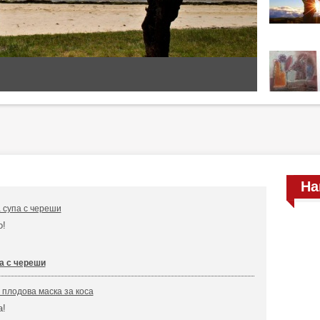
На
 супа с череши
о!
а с череши
плодова маска за коса
а!