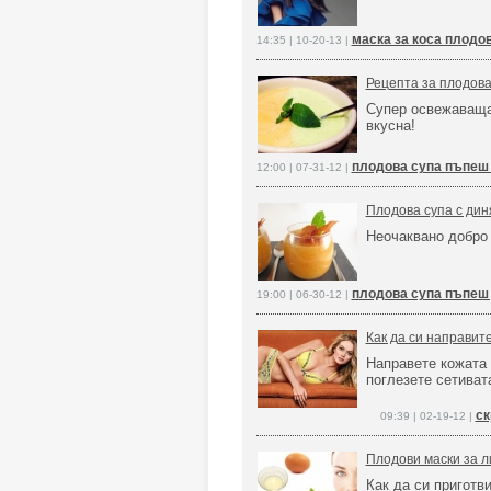
маска за коса плодов
14:35 | 10-20-13 |
Рецепта за плодова
Супер освежаваща
вкусна!
плодова супа пъпеш
12:00 | 07-31-12 |
Плодова супа с дин
Неочаквано добро
плодова супа пъпеш
19:00 | 06-30-12 |
Как да си направит
Направете кожата 
поглезете сетиват
ск
09:39 | 02-19-12 |
Плодови маски за л
Как да си приготв