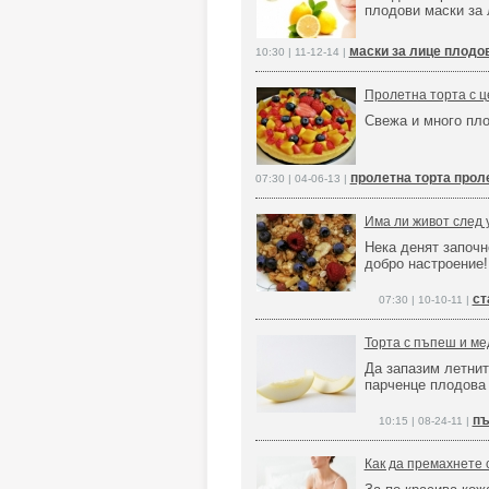
плодови маски за 
маски за лице плодо
10:30 | 11-12-14 |
Пролетна торта с ц
Свежа и много пл
пролетна торта прол
07:30 | 04-06-13 |
Има ли живот след 
Нека денят започн
добро настроение!
ст
07:30 | 10-10-11 |
Торта с пъпеш и ме
Да запазим летнит
парченце плодова 
пъ
10:15 | 08-24-11 |
Как да премахнете 