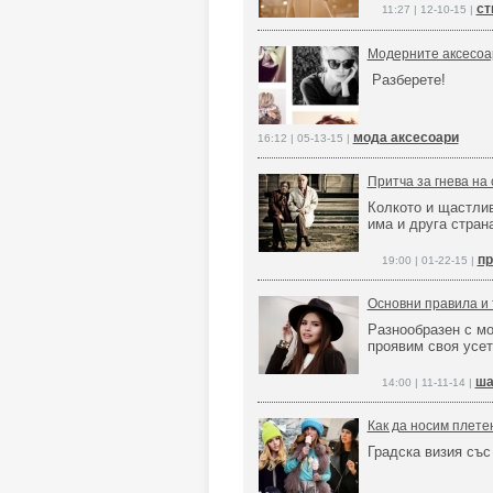
ст
11:27 | 12-10-15 |
Модерните аксесоа
Разберете!
мода аксесоари
16:12 | 05-13-15 |
Притча за гнева на
Колкото и щастлив
има и друга стран
пр
19:00 | 01-22-15 |
Основни правила и 
Разнообразен с мо
проявим своя усет
ша
14:00 | 11-11-14 |
Как да носим плете
Градска визия със