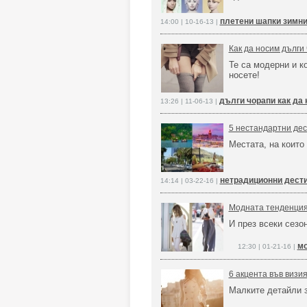
плетени шапки зимни
14:00 | 10-16-13 |
Как да носим дълги
Те са модерни и к
носете!
дълги чорапи как да 
13:26 | 11-06-13 |
5 нестандартни дес
Местата, на които
нетрадиционни дести
14:14 | 03-22-16 |
Модната тенденция,
И през всеки сезон
мо
12:30 | 01-21-16 |
6 акцента във визи
Малките детайли 