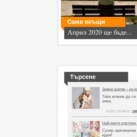
Сама вкъщи
Април 2020 ще бъде...
Търсене
Зимни шапки – на к
Това можем да си 
зима.
зи
12:25 | 12-08-11 |
Най-яките плетени 
Супер оригинална 
идея!