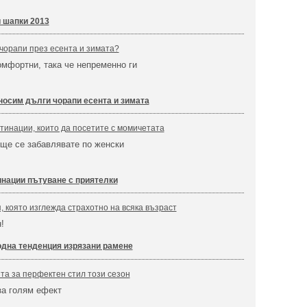
 шапки 2013
 чорапи през есента и зимата?
омфортни, така че непременно ги
носим дълги чорапи есента и зимата
тинации, които да посетите с момичетата
 ще се забавлявате по женски
нации пътуване с приятелки
 която изглежда страхотно на всяка възраст
!
дна тенденция изрязани рамене
ята за перфектен стил този сезон
за голям ефект