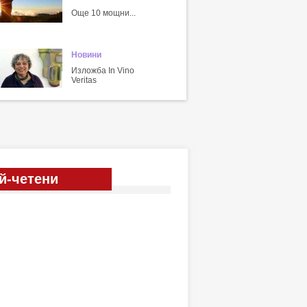
Още 10 мощни...
Новини
Изложба In Vino
Veritas
й-четени