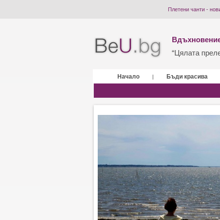
Плетени чанти - нов
Вдъхновение
“Цялата прелес
Начало
Бъди красива
|