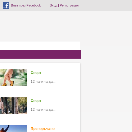
Влез през Facebook
Вход
|
Регистрация
Спорт
12 начина да...
Спорт
12 начина да...
Препоръчано