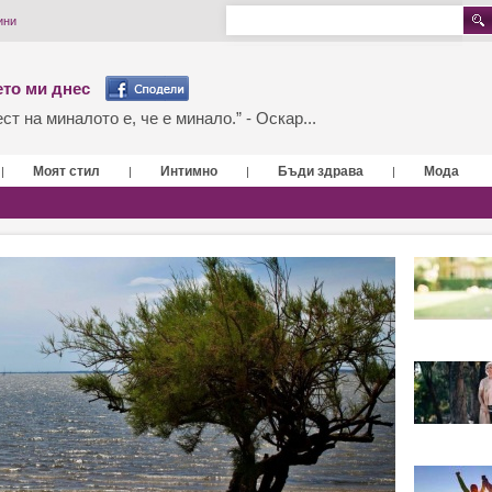
ини
то ми днес
т на миналото е, че е минало.” - Оскар...
Моят стил
Интимно
Бъди здрава
Мода
|
|
|
|