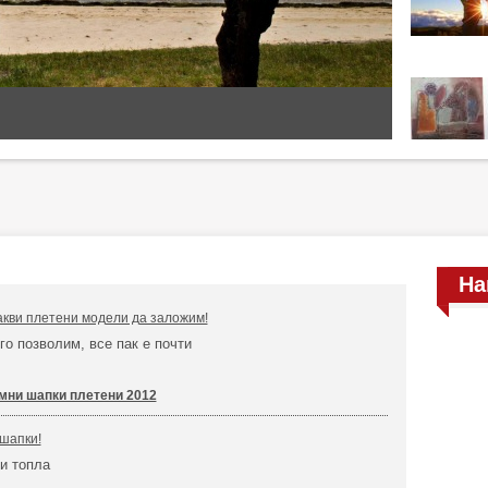
На
акви плетени модели да заложим!
го позволим, все пак е почти
мни шапки плетени 2012
шапки!
и топла