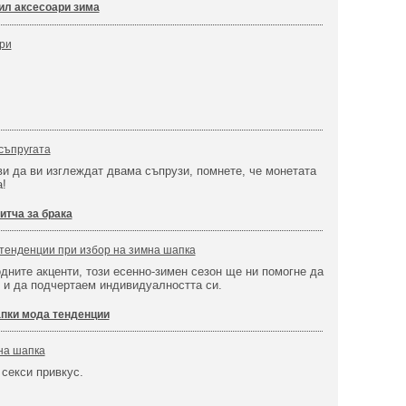
ил аксесоари зима
ри
 съпругата
и да ви изглеждат двама съпрузи, помнете, че монетата
а!
итча за брака
тенденции при избор на зимна шапка
дните акценти, този есенно-зимен сезон ще ни помогне да
 и да подчертаем индивидуалността си.
пки мода тенденции
на шапка
 секси привкус.