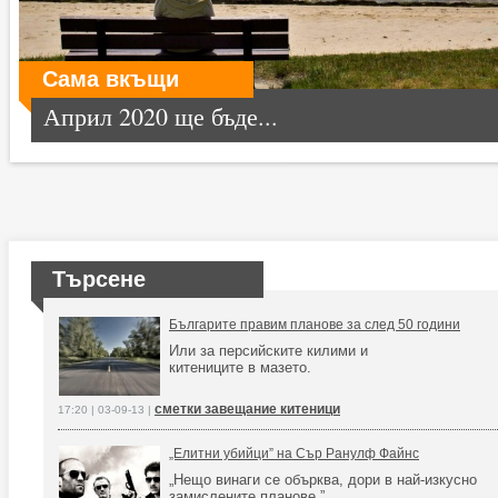
Сама вкъщи
Април 2020 ще бъде...
Търсене
Българите правим планове за след 50 години
Или за персийските килими и
китениците в мазето.
сметки завещание китеници
17:20 | 03-09-13 |
„Елитни убийци” на Сър Ранулф Файнс
„Нещо винаги се обърква, дори в най-изкусно
замислените планове.”