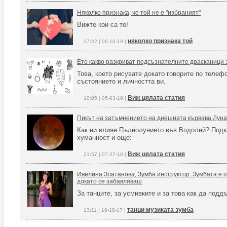
Няколко признака, че той не е "избраният"
Вижте кои са те!
няколко признака той
17:22 | 06-10-19 |
Ето какво разкриват подсъзнателните драсканици 
Това, което рисувате докато говорите по телефо
състоянието и личността ви.
Виж цялата статия
10:05 | 05-03-19 |
Пикът на затъмнението на днешната кървава Лун
Как ни влияе Пълнолунието във Водолей? Подк
хуманност и още:
Виж цялата статия
21:57 | 07-27-18 |
Ивелина Златанова, Зумба инструктор: Зумбата е 
докато се забавляваш
За танците, за усмивките и за това как да под
танци музиката зумба
13:11 | 10-18-17 |