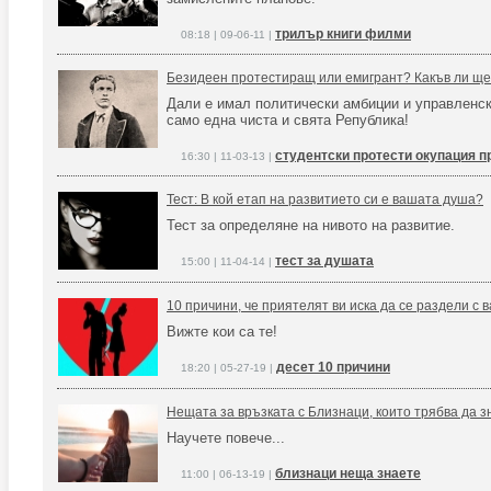
трилър книги филми
08:18 | 09-06-11 |
Безидеен протестиращ или емигрант? Какъв ли ще
Дали е имал политически амбиции и управленск
само една чиста и свята Република!
студентски протести окупация 
16:30 | 11-03-13 |
Тест: В кой етап на развитието си е вашата душа?
Тест за определяне на нивото на развитие.
тест за душата
15:00 | 11-04-14 |
10 причини, че приятелят ви иска да се раздели с в
Вижте кои са те!
десет 10 причини
18:20 | 05-27-19 |
Нещата за връзката с Близнаци, които трябва да з
Научете повече...
близнаци неща знаете
11:00 | 06-13-19 |