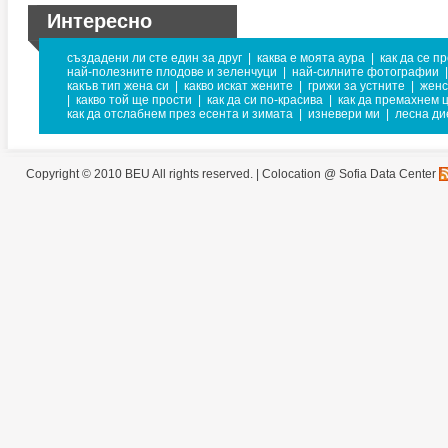
Интересно
създадени ли сте един за друг
|
каква е моята аура
|
как да се п
най-полезните плодове и зеленчуци
|
най-силните фотографии
|
какъв тип жена си
|
какво искат жените
|
грижи за устните
|
женс
|
какво той ще прости
|
как да си по-красива
|
как да премахнем 
как да отслабнем през есента и зимата
|
изневери ми
|
лесна ди
Copyright © 2010 BEU All rights reserved. |
Colocation @ Sofia Data Center