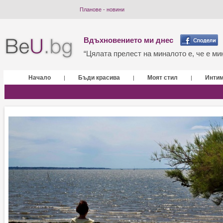
Планове - новини
Вдъхновението ми днес
“Цялата прелест на миналото е, че е мин
Начало
Бъди красива
Моят стил
Инти
|
|
|