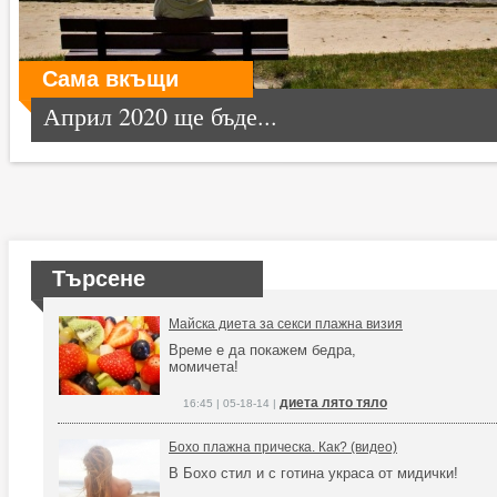
Сама вкъщи
Април 2020 ще бъде...
Търсене
Майска диета за секси плажна визия
Време е да покажем бедра,
момичета!
диета лято тяло
16:45 | 05-18-14 |
Бохо плажна прическа. Как? (видео)
В Бохо стил и с готина украса от мидички!