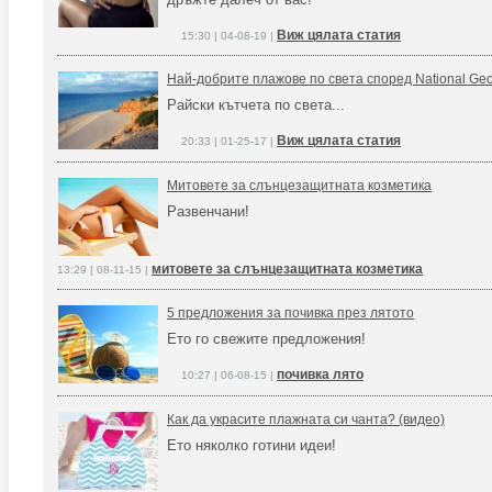
Виж цялата статия
15:30 | 04-08-19 |
Най-добрите плажове по света според National Geo
Райски кътчета по света...
Виж цялата статия
20:33 | 01-25-17 |
Митовете за слънцезащитната козметика
Развенчани!
митовете за слънцезащитната козметика
13:29 | 08-11-15 |
5 предложения за почивка през лятото
Ето го свежите предложения!
почивка лято
10:27 | 06-08-15 |
Как да украсите плажната си чанта? (видео)
Ето няколко готини идеи!