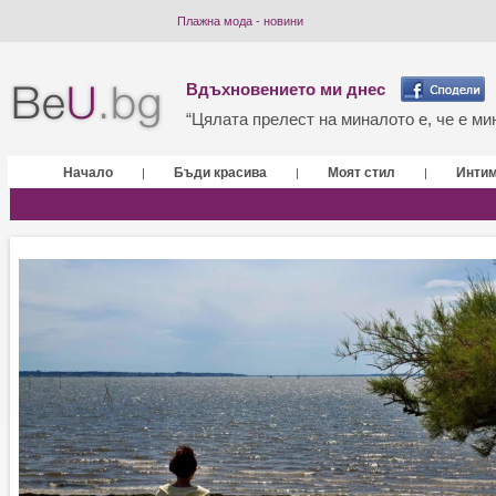
Плажна мода - новини
Вдъхновението ми днес
“Цялата прелест на миналото е, че е мин
Начало
Бъди красива
Моят стил
Инти
|
|
|