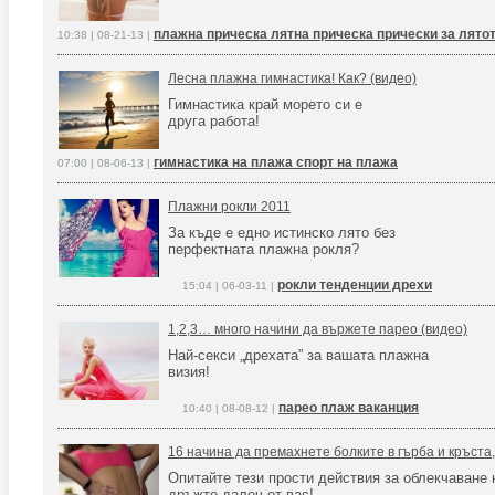
плажна прическа лятна прическа прически за лято
10:38 | 08-21-13 |
Лесна плажна гимнастика! Как? (видео)
Гимнастика край морето си е
друга работа!
гимнастика на плажа спорт на плажа
07:00 | 08-06-13 |
Плажни рокли 2011
За къде е едно истинско лято без
перфектната плажна рокля?
рокли тенденции дрехи
15:04 | 06-03-11 |
1,2,3… много начини да вържете парео (видео)
Най-секси „дрехата” за вашата плажна
визия!
парео плаж ваканция
10:40 | 08-08-12 |
16 начина да премахнете болките в гърба и кръста,
Опитайте тези прости действия за облекчаване н
дръжте далеч от вас!