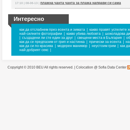
плажна чанта чанта за плажа направи си сама
17:10 | 08-06-13 |
Интересно
как да отслабнем през есента и зимата
|
какво правят успелите 
най-силните фотографии
|
какво убива любовта
|
шоколадова д
|
създадени ли сте един за друг
|
свещени места в България
|
об
как да се предпазим от грип и настинка
|
прически за есента
|
на
как да си по-красива
|
модерен маникюр
|
неустоим грим
|
как д
най-добрият секс
|
Copyright © 2010 BEU All rights reserved. |
Colocation @ Sofia Data Center