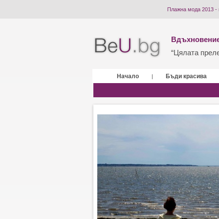
Плажна мода 2013 -
Вдъхновение
“Цялата прелес
Начало
Бъди красива
|