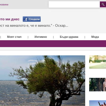
 новини
то ми днес
т на миналото е, че е минало.” - Оскар...
Моят стил
Интимно
Бъди здрава
Мода
|
|
|
|