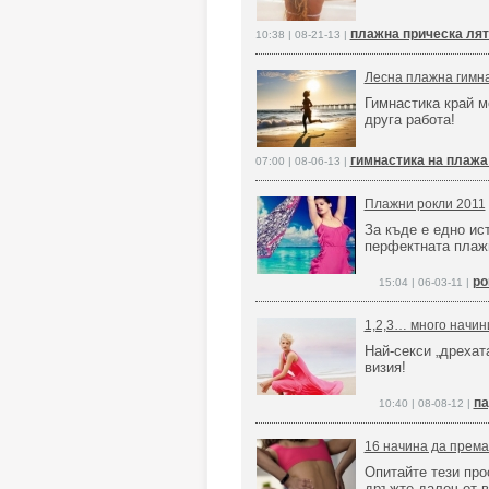
плажна прическа лят
10:38 | 08-21-13 |
Лесна плажна гимна
Гимнастика край м
друга работа!
гимнастика на плажа
07:00 | 08-06-13 |
Плажни рокли 2011
За къде е едно ис
перфектната плаж
ро
15:04 | 06-03-11 |
1,2,3… много начин
Най-секси „дрехат
визия!
па
10:40 | 08-08-12 |
16 начина да премах
Опитайте тези про
дръжте далеч от в