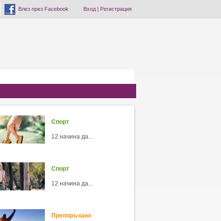
Влез през Facebook
Вход
|
Регистрация
Спорт
12 начина да...
Спорт
12 начина да...
Препоръчано