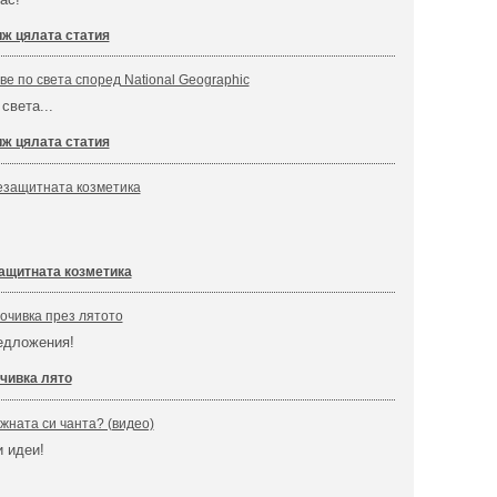
ж цялата статия
е по света според National Geographic
света...
ж цялата статия
езащитната козметика
ащитната козметика
очивка през лятото
едложения!
чивка лято
жната си чанта? (видео)
и идеи!