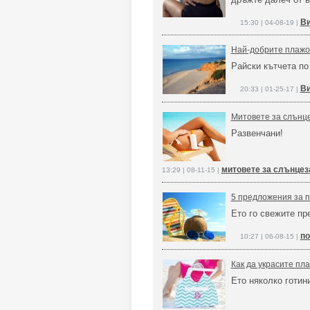
Ви
15:30 | 04-08-19 |
Най-добрите плажов
Райски кътчета по 
Ви
20:33 | 01-25-17 |
Митовете за слънц
Развенчани!
митовете за слънцез
13:29 | 08-11-15 |
5 предложения за п
Ето го свежите пр
по
10:27 | 06-08-15 |
Как да украсите пла
Ето няколко готин