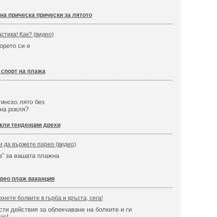
на прическа прически за лятото
стика! Как? (видео)
орето си е
 спорт на плажа
тинско лято без
на рокля?
кли тенденции дрехи
и да вържете парео (видео)
а” за вашата плажна
рео плаж ваканция
нете болките в гърба и кръста, сега!
сти действия за облекчаване на болките и ги
ас!