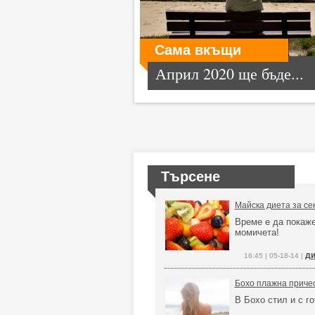
Сама вкъщи
Април 2020 ще бъде...
Търсене
Майска диета за се
Време е да покаж
момичета!
ди
16:45 | 05-18-14 |
Бохо плажна причес
В Бохо стил и с г