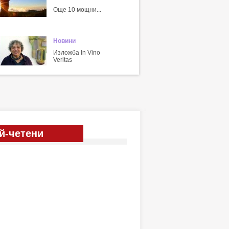
Още 10 мощни...
Новини
Изложба In Vino
Veritas
й-четени