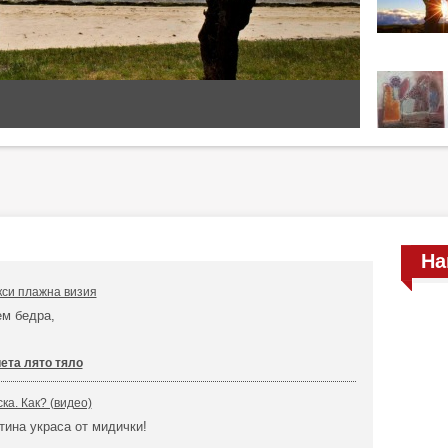
На
кси плажна визия
ем бедра,
ета лято тяло
ка. Как? (видео)
отина украса от мидички!