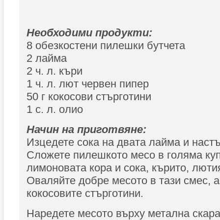
Необходими продукти:
8 обезкостени пилешки бутчета
2 лайма
2 ч. л. къри
1 ч. л. лют червен пипер
50 г кокосови стърготини
1 с. л. олио
Начин на приготвяне:
Изцедете сока на двата лайма и настъ
Сложете пилешкото месо в голяма куп
лимоновата кора и сока, кърито, люти
Оваляйте добре месото в тази смес, а
кокосовите стърготини.
Наредете месото върху метална скара