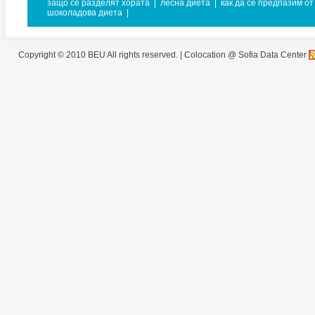
защо се разделят хората
|
лесна диета
|
как да се предпазим от
шоколадова диета
|
Copyright © 2010 BEU All rights reserved. |
Colocation @ Sofia Data Center