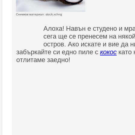
Снимков материал: stock.xchng
Алоха! Навън е студено и мра
сега ще се пренесем на няко
остров. Ако искате и вие да 
забъркайте си едно пиле с
кокос
като 
отлитаме заедно!