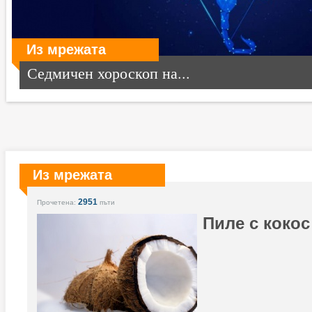
Из мрежата
Седмичен хороскоп на...
Из мрежата
2951
Прочетена:
пъти
Пиле с кокос