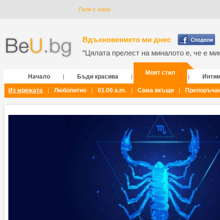
Пиле с кокос
Вдъхновението ми днес
“Цялата прелест на миналото е, че е мин
Моят стил
Начало
Бъди красива
Инти
|
|
|
Из мрежата
Любопитно
01.00 a.m.
Сама вкъщи
Препоръча
|
|
|
|