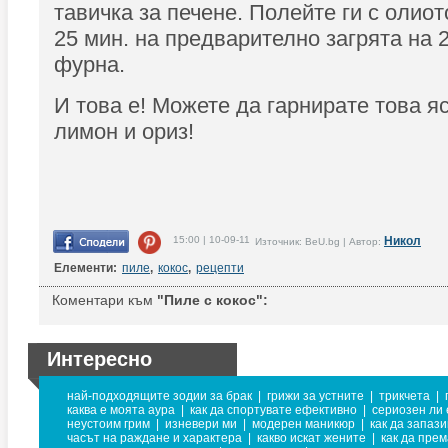
тавичка за печене. Полейте ги с олиото
25 мин. на предварително загрята на 
фурна.
И това е! Можете да гарнирате това я
лимон и ориз!
15:00 | 10-09-11
Никол
Източник: BeU.bg | Автор:
Елементи:
пиле
,
кокос
,
рецепти
Коментари към
"Пиле с кокос":
Интересно
най-подходящите зодии за брак
|
грижи за устните
|
трикчета
|
каква е моята аура
|
как да спортувате ефективно
|
сериозен ли 
неустоим грим
|
изневери ми
|
модерен маникюр
|
как да запаз
часът на раждане и характера
|
какво искат жените
|
как да пре