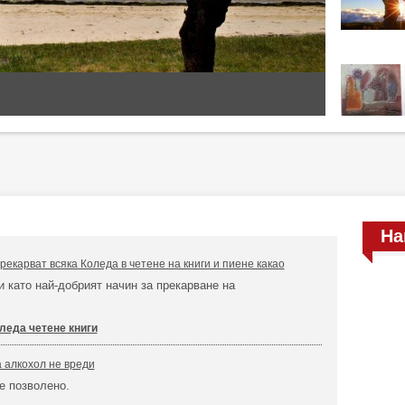
На
екарват всяка Коледа в четене на книги и пиене какао
чи като най-добрият начин за прекарване на
леда четене книги
 алкохол не вреди
е позволено.