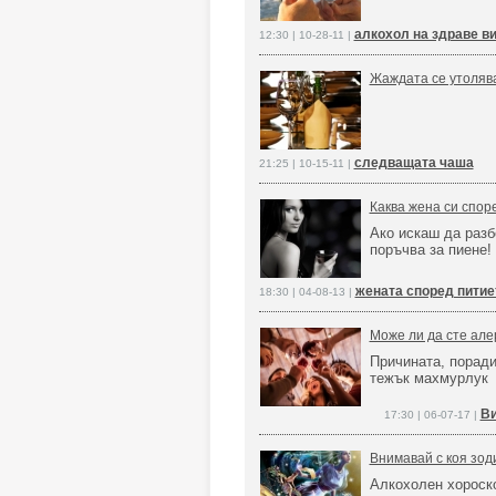
алкохол на здраве в
12:30 | 10-28-11 |
Жаждата се утолява
следващата чаша
21:25 | 10-15-11 |
Каква жена си спор
Ако искаш да разб
поръчва за пиене!
жената според питие
18:30 | 04-08-13 |
Може ли да сте але
Причината, поради
тежък махмурлук
Ви
17:30 | 06-07-17 |
Внимавай с коя зоди
Алкохолен хороск