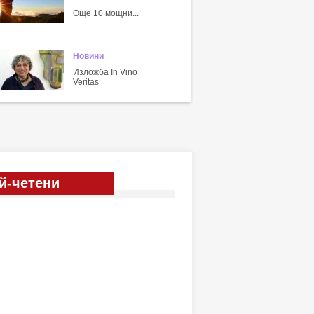
Още 10 мощни...
Новини
Изложба In Vino
Veritas
й-четени