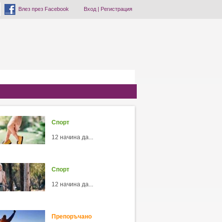
Влез през Facebook
Вход
|
Регистрация
Спорт
12 начина да...
Спорт
12 начина да...
Препоръчано