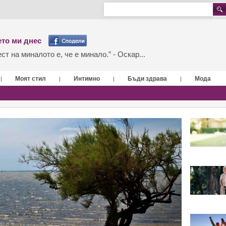
то ми днес
т на миналото е, че е минало.” - Оскар...
Моят стил
Интимно
Бъди здрава
Мода
|
|
|
|