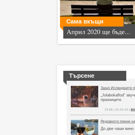
Сама вкъщи
Април 2020 ще бъде...
Търсене
Защо Исландците пр
„Jolabokaflod” зву
празниците.
ко
15:58 | 01-03-18 |
Редовното пиене на
До две чаши вино 