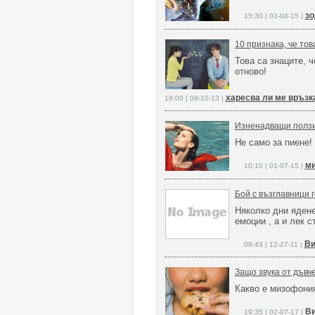
зо
15:30 | 03-04-15 |
10 признака, че то
Това са знаците, 
отново!
харесва ли ме връзк
18:00 | 09-10-13 |
Изненадващи ползи 
Не само за пиене!
ми
10:10 | 01-07-15 |
Бой с възглавници 
Няколко дни ядене
емоции , а и лек с
Ви
08:43 | 12-27-11 |
Защо звука от дъвч
Какво е мизофони
Ви
19:35 | 02-07-17 |