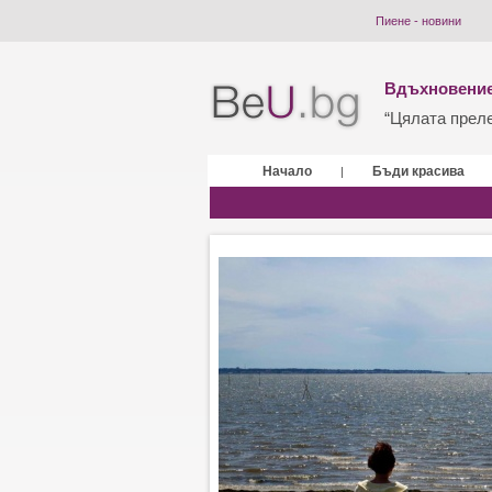
Пиене - новини
Вдъхновение
“Цялата прелес
Начало
Бъди красива
|