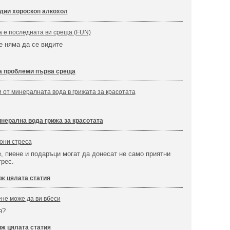
дии хороскоп алкохол
ва е последната ви среща (FUN)
че няма да се видите
а проблеми първа среща
от минералната вода в грижата за красотата
нерална вода грижа за красотата
гони стреса
, пиене и подаръци могат да донесат не само приятни
трес.
ж цялата статия
ене може да ви вбеси
я?
ж цялата статия