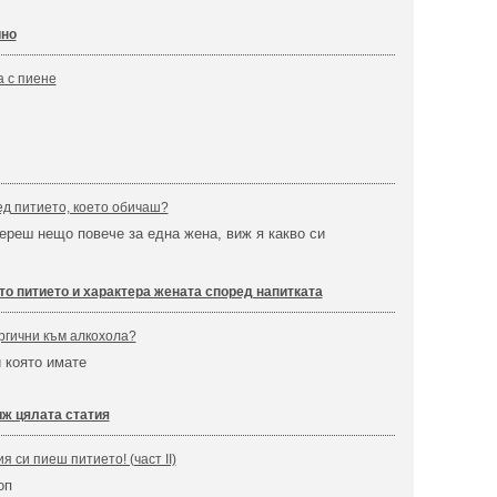
ино
 с пиене
ед питието, което обичаш?
ереш нещо повече за една жена, виж я какво си
то питието и характера жената според напитката
ргични към алкохола?
 която имате
ж цялата статия
я си пиеш питието! (част II)
оп