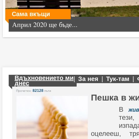
Сама вкъщи
Април 2020 ще бъде...
Вдъхновението ми
|
За нея
|
Тук-там
|
днес
82128
Прочетен:
пъти
Пешка в ж
В
жи
тези,
изпад
оцелееш, т