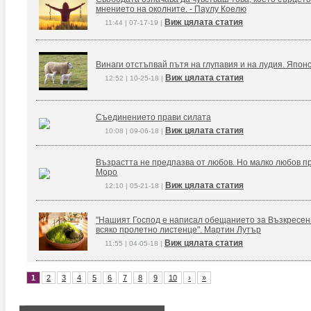
мнението на околните. - Паулу Коелю
Виж цялата статия
11:44 | 07-17-19 |
Винаги отстъпвай пътя на глупавия и на лудия. Япон
Виж цялата статия
12:52 | 10-25-18 |
Съединението прави силата
Виж цялата статия
10:08 | 09-06-18 |
Възрастта не предпазва от любов. Но малко любов п
Моро
Виж цялата статия
12:10 | 05-21-18 |
"Нашият Господ е написал обещанието за Възкресение
всяко пролетно листенце". Мартин Лутър
Виж цялата статия
11:55 | 04-05-18 |
1
2
3
4
5
6
7
8
9
10
›
»