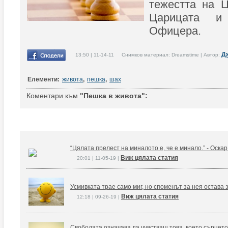
тежестта на Ц
Царицата и
Офицера.
Д
13:50 | 11-14-11 Снимков материал: Dreamstime | Автор:
Елементи:
живота
,
пешка
,
шах
Коментари към
"Пешка в живота":
“Цялата прелест на миналото е, че е минало.” - Оска
Виж цялата статия
20:01 | 11-05-19 |
Усмивката трае само миг, но споменът за нея остава 
Виж цялата статия
12:18 | 09-26-19 |
Свободата означава да чувстваш това, което сърцето