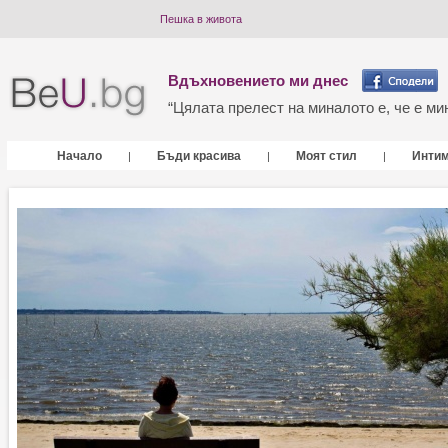
Пешка в живота
Вдъхновението ми днес
“Цялата прелест на миналото е, че е мин
Начало
Бъди красива
Моят стил
Инти
|
|
|