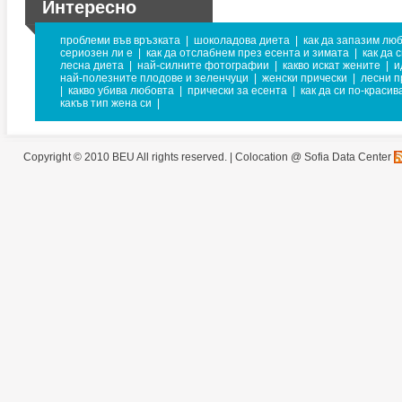
Интересно
проблеми във връзката
|
шоколадова диета
|
как да запазим лю
сериозен ли е
|
как да отслабнем през есента и зимата
|
как да 
лесна диета
|
най-силните фотографии
|
какво искат жените
|
и
най-полезните плодове и зеленчуци
|
женски прически
|
лесни п
|
какво убива любовта
|
прически за есента
|
как да си по-красив
какъв тип жена си
|
Copyright © 2010 BEU All rights reserved. |
Colocation @ Sofia Data Center