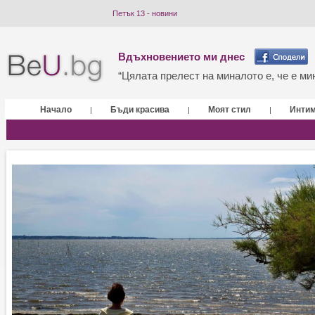
Петък 13 - новини
Вдъхновението ми днес
“Цялата прелест на миналото е, че е мин
Начало
Бъди красива
Моят стил
Инти
|
|
|