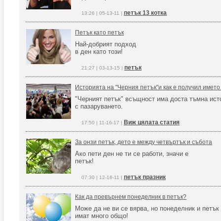
петък 13 котка
13:26 | 05-13-11 |
Петък като петък
Най-добрият подход
в ден като този!
петък
21:27 | 03-13-15 |
Историята на "Черния петък"и как е получил името
"Черният петък" всъщност има доста тъмна ист
с пазаруването.
Виж цялата статия
17:50 | 11-16-17 |
За онзи петък, дето е между четвъртък и събота
Ако пети ден не ти се работи, значи е
петък!
петък празник
07:30 | 12-16-11 |
Как да превърнем понеделник в петък?
Може да не ви се вярва, но понеделник и петък
имат много общо!