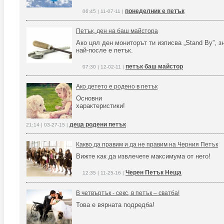
понеделник е петък
06:45 | 11-07-11 |
Петък, ден на баш майстора
Ако цял ден мониторът ти изписва „Stand By”, з
най-после е петък.
петък баш майстор
07:30 | 12-02-11 |
Ако детето е родено в петък
Основни
характеристики!
деца родени петък
21:14 | 03-27-15 |
Какво да правим и да не правим на Черния Петък
Вижте как да извлечете максимума от него!
Черен Петък Неща
12:35 | 11-25-16 |
В четвъртък - секс, в петък – сватба!
Това е вярната подредба!