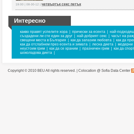
четвъртък секс петък
19:00 | 08-30-12 |
Интересно
какво правят успелите хора
|
прически за есента
|
най-подходящ
създадени ли сте един за друг
|
най-добрият секс
|
часът на раж
свещени места в България
|
как да запазим любовта
|
как да пр
как да отслабнем през есента и зимата
|
лесна диета
|
модерни 
неустоим грим
|
как да се храним
|
празничен грим
|
как да спо
шоколадова диета
|
Copyright © 2010 BEU All rights reserved. |
Colocation @ Sofia Data Center