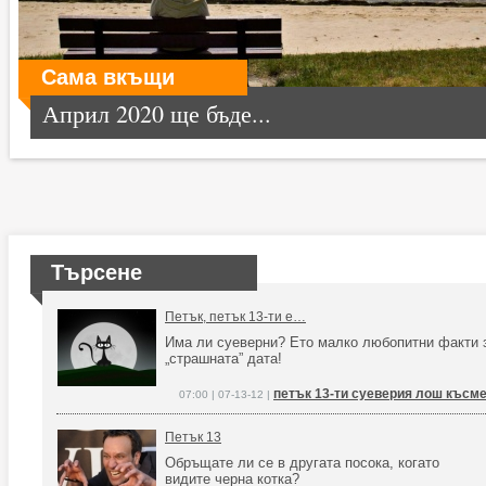
Сама вкъщи
Април 2020 ще бъде...
Търсене
Петък, петък 13-ти е…
Има ли суеверни? Ето малко любопитни факти 
„страшната” дата!
петък 13-ти суеверия лош късм
07:00 | 07-13-12 |
Петък 13
Обръщате ли се в другата посока, когато
видите черна котка?