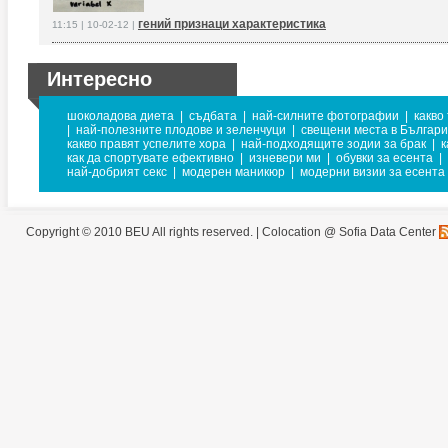
гений признаци характеристика
11:15 | 10-02-12 |
Интересно
шоколадова диета
|
съдбата
|
най-силните фотографии
|
какво
|
най-полезните плодове и зеленчуци
|
свещени места в Българ
какво правят успелите хора
|
най-подходящите зодии за брак
|
к
как да спортувате ефективно
|
изневери ми
|
обувки за есента
|
най-добрият секс
|
модерен маникюр
|
модерни визии за есента
Copyright © 2010 BEU All rights reserved. |
Colocation @ Sofia Data Center