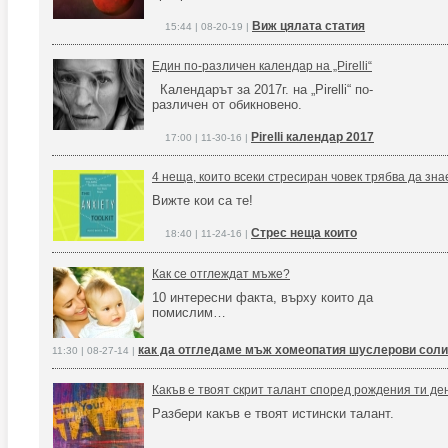
Виж цялата статия
15:44 | 08-20-19 |
Един по-различен календар на „Pirelli“
Календарът за 2017г. на „Pirelli“ по-
различен от обикновено.
Pirelli календар 2017
17:00 | 11-30-16 |
4 неща, които всеки стресиран човек трябва да зна
Вижте кои са те!
Стрес неща които
18:40 | 11-24-16 |
Как се отглеждат мъже?
10 интересни факта, върху които да
помислим…
как да отгледаме мъж хомеопатия шуслерови соли
11:30 | 08-27-14 |
Какъв е твоят скрит талант според рождения ти де
Разбери какъв е твоят истински талант.