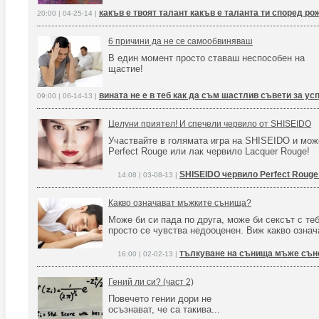
какъв е твоят талант какъв е таланта ти според ро
20:00 | 04-25-14 |
6 причини да не се самообвиняваш
В един момент просто ставаш неспособен на
щастие!
вината не е в теб как да съм шастлив съвети за ус
09:00 | 06-14-13 |
Целуни приятел! И спечели червило от SHISEIDO
Участвайте в голямата игра на SHISEIDO и мож
Perfect Rouge или лак червило Lacquer Rouge!
SHISEIDO червило Perfect Rouge
14:08 | 03-08-13 |
Какво означават мъжките сънища?
Може би си пада по друга, може би сексът с теб
просто се чувства недооценен. Виж какво озна
тълкуване на сънища мъже сън
16:00 | 02-02-13 |
Гений ли си? (част 2)
Повечето гении дори не
осъзнават, че са такива...