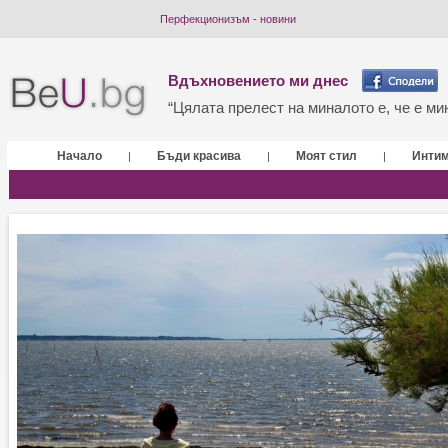
Перфекционизъм - новини
Вдъхновението ми днес
“Цялата прелест на миналото е, че е мин
Начало
Бъди красива
Моят стил
Инти
|
|
|