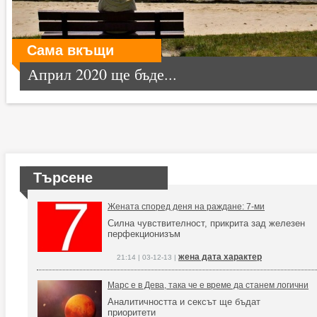
Сама вкъщи
Април 2020 ще бъде...
Търсене
Жената според деня на раждане: 7-ми
Силна чувствителност, прикрита зад железен
перфекционизъм
жена дата характер
21:14 | 03-12-13 |
Марс е в Дева, така че е време да станем логични
Аналитичността и сексът ще бъдат
приоритети