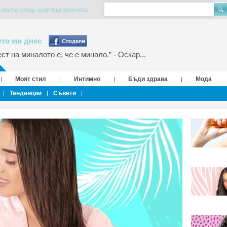
 маска срещу цъфтящи връхчета
то ми днес
т на миналото е, че е минало.” - Оскар...
Моят стил
Интимно
Бъди здрава
Мода
|
|
|
|
Тенденции
Съвети
|
|
|