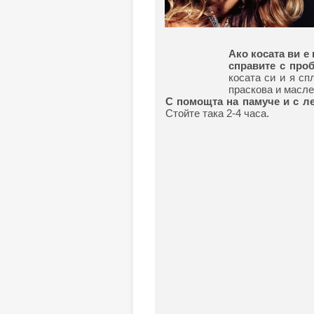
Ако косата ви е
справите с про
косата си и я сп
праскова и маслен
С помощта на памуче и с л
Стойте така 2-4 часа.