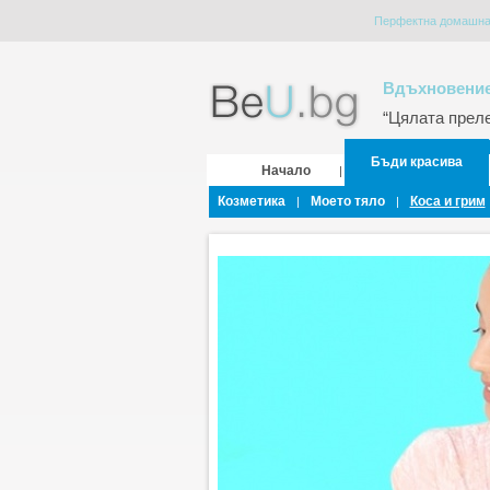
Перфектна домашна
Вдъхновение
“Цялата прелес
Бъди красива
Начало
|
Козметика
Моето тяло
Коса и грим
|
|