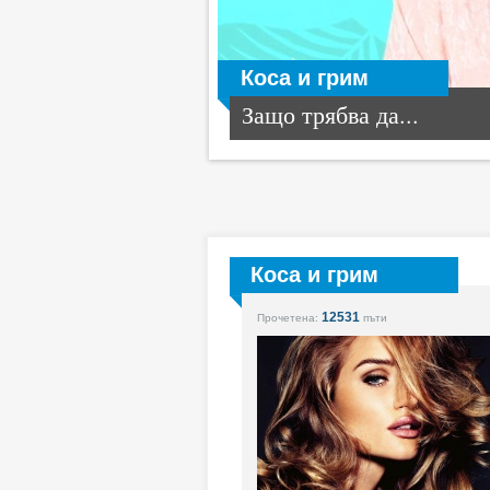
Коса и грим
Защо трябва да...
Коса и грим
12531
Прочетена:
пъти