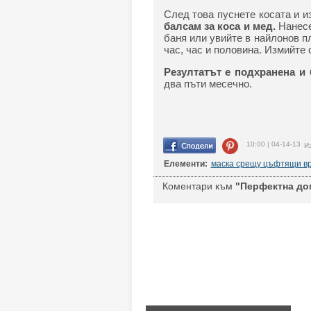
След това пуснете косата и 
балсам за коса и мед.
Нанесе
баня или увийте в найлонов пл
час, час и половина. Измийте 
Резултатът е подхранена и 
два пъти месечно.
10:00 | 04-14-13
Из
Елементи:
маска срещу цъфтящи в
Коментари към
"Перфектна до