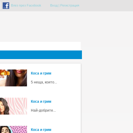
Влез през Facebook
Вход
|
Регистрация
Коса и грим
5 неща, които...
Коса и грим
Най-добрите...
Коса и грим