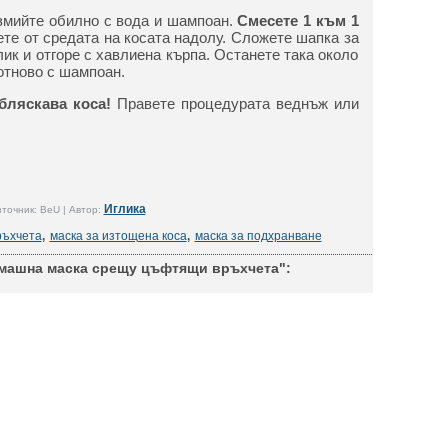
измийте обилно с вода и шампоан.
Смесете 1 към 1
те от средата на косата надолу. Сложете шапка за
ик и отгоре с хавлиена кърпа. Останете така около
отново с шампоан.
бляскава коса!
Правете процедурата веднъж или
Иглика
точник: BeU | Автор:
ръхчета
,
маска за изтощена коса
,
маска за подхранване
машна маска срещу цъфтящи връхчета":