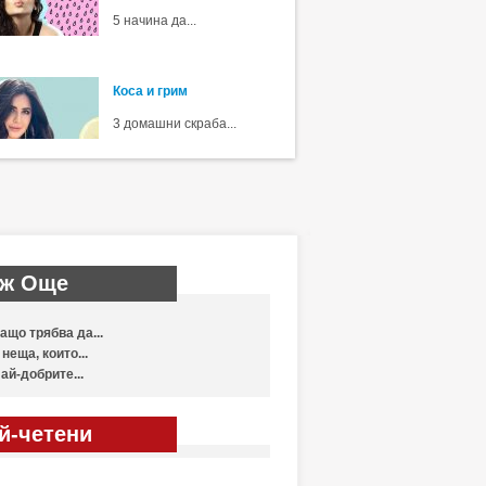
5 начина да...
Коса и грим
3 домашни скраба...
ж Още
ащо трябва да...
 неща, които...
ай-добрите...
й-четени