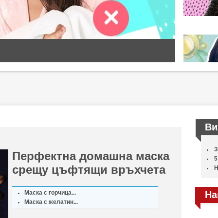
Ви
З
Перфектна домашна маска
5
срещу цъфтящи връхчета
Н
Маска с горчица...
На
Маска с желатин...