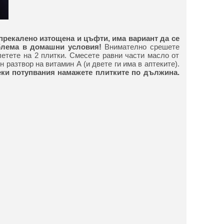
 прекалено изтощена и цъфти, има вариант да се
блема в домашни условия!
Внимателно срешете
летете на 2 плитки. Смесете равни части масло от
 разтвор на витамин А (и двете ги има в аптеките).
еки потупвания намажете плитките по дължина.