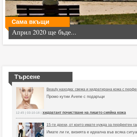
Сама вкъщи
Април 2020 ще бъде...
Търсене
Beauty находка: свежа и хидратирана кожа с перфе
Промо кутии Avene с подаръци
хидратант почистване на лицето сияйна кожа
12:45 | 03-10-16 |
15-те дрехи, от които имате нужда за перфектен г
Имате ли ги, визията е идеална във всяка ситу