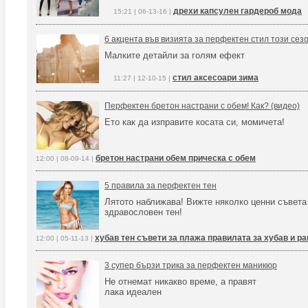
дрехи капсулен гардероб мода
15:21 | 06-13-16 |
6 акцента във визията за перфектен стил този сез
Малките детайли за голям ефект
стил аксесоари зима
11:27 | 12-10-15 |
Перфектен бретон настрани с обем! Как? (видео)
Ето как да изправите косата си, момичета!
бретон настрани обем прическа с обем
12:00 | 08-09-14 |
5 правила за перфектен тен
Лятото наближава! Вижте няколко ценни съвета 
здравословен тен!
хубав тен съвети за плажа правилата за хубав и ра
12:00 | 05-11-13 |
3 супер бързи трика за перфектен маникюр
Не отнемат никакво време, а правят
лака идеален