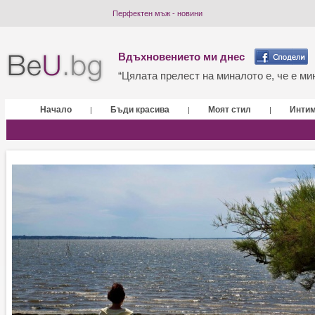
Перфектен мъж - новини
Вдъхновението ми днес
“Цялата прелест на миналото е, че е мин
Начало
Бъди красива
Моят стил
Инти
|
|
|