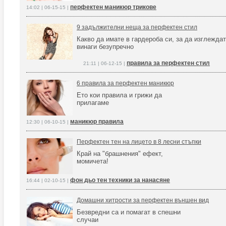
перфектен маникюр трикове
14:02 | 06-15-15 |
9 задължителни неща за перфектен стил
Какво да имате в гардероба си, за да изглежда
винаги безупречно
правила за перфектен стил
21:11 | 06-12-15 |
6 правила за перфектен маникюр
Ето кои правила и грижи да
прилагаме
маникюр правила
12:30 | 06-10-15 |
Перфектен тен на лицето в 8 лесни стъпки
Край на "брашнения" ефект,
момичета!
фон дьо тен техники за нанасяне
16:44 | 02-10-15 |
Домашни хитрости за перфектен външен вид
Безвредни са и помагат в спешни
случаи