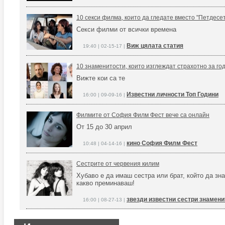
10 секси филма, които да гледате вместо "Петдес
Секси филми от всички времена
Виж цялата статия
19:40 | 02-15-17 |
10 знаменитости, които изглеждат страхотно за го
Вижте кои са те
Известни личности Топ Години
16:00 | 09-09-16 |
Филмите от София Филм Фест вече са онлайн
От 15 до 30 април
кино София Филм Фест
10:48 | 04-14-16 |
Сестрите от червения килим
Хубаво е да имаш сестра или брат, който да зна
какво преминаваш!
звезди известни сестри знамени
16:00 | 08-27-13 |