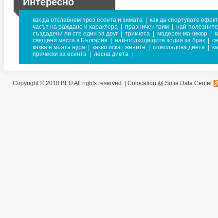
Интересно
как да отслабнем през есента и зимата
|
как да спортувате ефек
часът на раждане и характера
|
празничен грим
|
най-полезните
създадени ли сте един за друг
|
трикчета
|
модерен маникюр
|
к
свещени места в България
|
най-подходящите зодии за брак
|
с
каква е моята аура
|
какво искат жените
|
шоколадова диета
|
ка
прически за есента
|
лесна диета
|
Copyright © 2010 BEU All rights reserved. |
Colocation @ Sofia Data Center