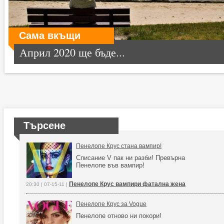
Сама вкъщи
Април 2020 ще бъде...
Търсене
Пенелопе Крус стана вампир!
Списание V пак ни разби! Превърна
Пенелопе във вампир!
Пенелопе Крус вампири фатална жена
20:30 | 07-15-11 |
Пенелопе Крус за Vogue
Пенелопе отново ни покори!