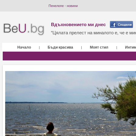
Пенелопе - новини
Вдъхновението ми днес
“Цялата прелест на миналото е, че е мин
Начало
Бъди красива
Моят стил
Инти
|
|
|