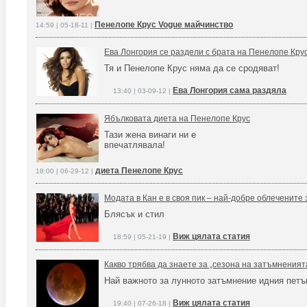
Пенелопе Крус Vogue майчинство
14:59 | 05-18-11 |
Ева Лонгория се раздели с брата на Пенелопе Кру
Тя и Пенелопе Крус няма да се сродяват!
Ева Лонгория сама раздяла
13:40 | 03-09-12 |
Ябълковата диета на Пенелопе Крус
Тази жена винаги ни е
впечатлявала!
диета Пенелопе Крус
18:00 | 06-29-12 |
Модата в Кан е в своя пик – най-добре облечените
Блясък и стил
Виж цялата статия
18:59 | 05-21-19 |
Какво трябва да знаете за „сезона на затъмненият
Най важното за лунното затъмнение идния петъ
Виж цялата статия
19:40 | 07-26-18 |