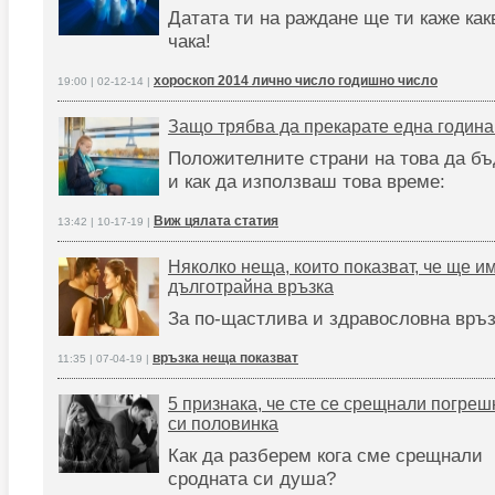
Датата ти на раждане ще ти каже как
чака!
хороскоп 2014 лично число годишно число
19:00 | 02-12-14 |
Защо трябва да прекарате една годин
Положителните страни на това да б
и как да използваш това време:
Виж цялата статия
13:42 | 10-17-19 |
Няколко неща, които показват, че ще и
дълготрайна връзка
За по-щастлива и здравословна връз
връзка неща показват
11:35 | 07-04-19 |
5 признака, че сте се срещнали погреш
си половинка
Как да разберем кога сме срещнали
сродната си душа?