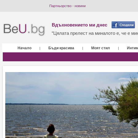
Партньорство - новини
Вдъхновението ми днес
“Цялата прелест на миналото е, че е мин
Начало
Бъди красива
Моят стил
Инти
|
|
|