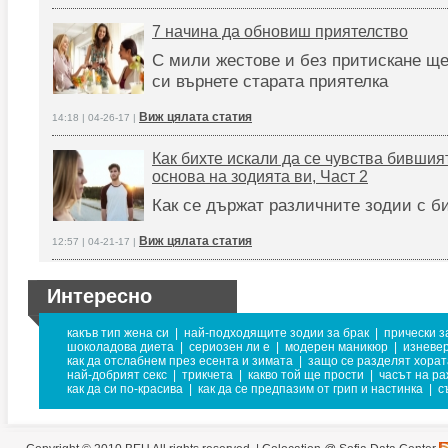
7 начина да обновиш приятелство
С мили жестове и без притискане щ
си върнете старата приятелка
Виж цялата статия
14:18 | 04-26-17 |
Как бихте искали да се чувства бившият
основа на зодията ви, Част 2
Как се държат различните зодии с б
Виж цялата статия
12:57 | 04-21-17 |
Интересно
какъв тип жена си
|
най-подходящите зодии за брак
|
прически з
шоколадова диета
|
сериозен ли е
|
модерен маникюр
|
изневе
как да отслабнем през есента и зимата
|
защо се разделят хорат
най-добрият секс
|
трикчета
|
какво той ще прости
|
часът на ра
как да си по-красива
|
как да се предпазим от грип и настинка
|
с