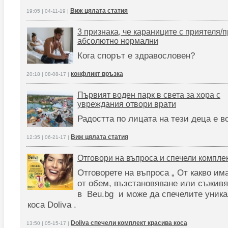
Виж цялата статия
19:05 | 04-11-19 |
3 признака, че караниците с приятеля/п
абсолютно нормални
Кога спорът е здравословен?
конфликт връзка
20:18 | 08-08-17 |
Първият воден парк в света за хора с
увреждания отвори врати
Радостта по лицата на тези деца е в
Виж цялата статия
12:35 | 06-21-17 |
Отговори на въпрoса и спечели комплект
Отговорете на въпроса „ От какво им
от обем, възстановяване или съживя
в Beu.bg и може да спечелите уника
коса Doliva .
Doliva спечели комплект красива коса
13:50 | 05-15-17 |