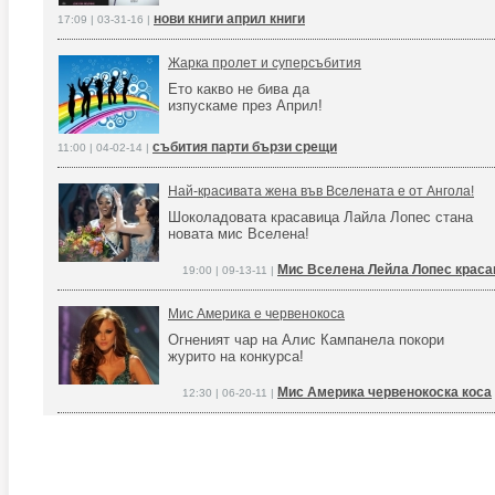
нови книги април книги
17:09 | 03-31-16 |
Жарка пролет и суперсъбития
Ето какво не бива да
изпускаме през Април!
събития парти бързи срещи
11:00 | 04-02-14 |
Най-красивата жена във Вселената е от Ангола!
Шоколадовата красавица Лайла Лопес стана
новата мис Вселена!
Мис Вселена Лейла Лопес краса
19:00 | 09-13-11 |
Мис Америка е червенокоса
Огненият чар на Алис Кампанела покори
журито на конкурса!
Мис Америка червенокоска коса
12:30 | 06-20-11 |