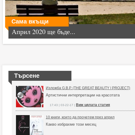
Сама вкъщи
Април 2020 ще бъде...
Търсене
Изложба G.B.P. (THE GREAT BEAUTY | PROJECT)
Артистични интерпретации на красотата
Виж цялата статия
17:43 | 03-22-17 |
10 книги, които да прочетем през април
Какво избрахме този месец