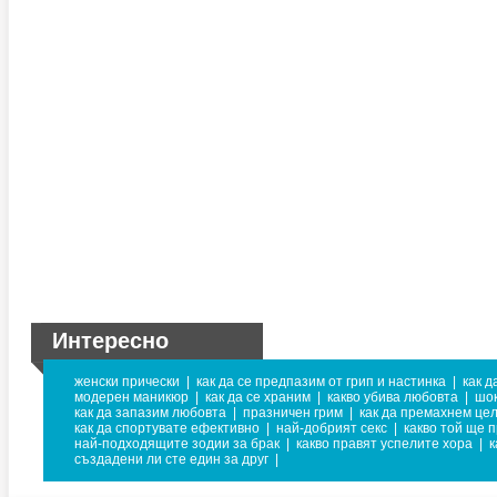
Интересно
женски прически
|
как да се предпазим от грип и настинка
|
как д
модерен маникюр
|
как да се храним
|
какво убива любовта
|
шо
как да запазим любовта
|
празничен грим
|
как да премахнем це
как да спортувате ефективно
|
най-добрият секс
|
какво той ще 
най-подходящите зодии за брак
|
какво правят успелите хора
|
к
създадени ли сте един за друг
|