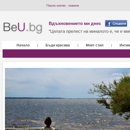
Паоло коелю - новини
Вдъхновението ми днес
“Цялата прелест на миналото е, че е мин
Начало
Бъди красива
Моят стил
Инти
|
|
|