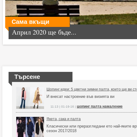
Сама вкъщи
Април 2020 ще бъде...
Търсене
Шопинг идеи: 5 цветни зимни палта, които ще ви с
И внесат настроение във визията ви
шопинг палта намаление
11:13 | 01-19-16 |
Якета, сака и палта
Класически или преразгледани ето най-яките в
сезон 2017/2018