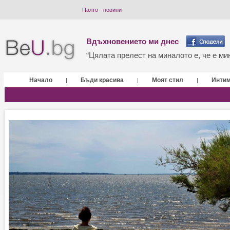
Палто - новини
Вдъхновението ми днес
“Цялата прелест на миналото е, че е мин
Начало
Бъди красива
Моят стил
Инти
|
|
|