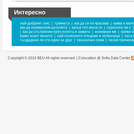
Интересно
най-добрият секс
|
трикчета
|
как да си по-красива
|
каква е моя
как да премахнем целулита
|
какъв тип жена си
|
сериозен ли е
|
|
как да отслабнем през есента и зимата
|
изневери ми
|
грижи з
какво искат жените
|
най-полезните плодове и зеленчуци
|
часът
създадени ли сте един за друг
|
празничен грим
|
лесни прическ
Copyright © 2010 BEU All rights reserved. |
Colocation @ Sofia Data Center