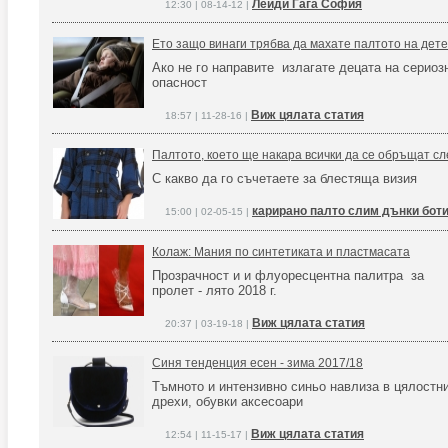
Лейди Гага София
12:30 | 08-14-12 |
Ето защо винаги трябва да махате палтото на дете
Ако не го направите излагате децата на сериоз
опасност
Виж цялата статия
18:57 | 11-28-16 |
Палтото, което ще накара всички да се обръщат сл
С какво да го съчетаете за блестяща визия
карирано палто слим дънки бот
15:00 | 02-05-15 |
Колаж: Мания по синтетиката и пластмасата
Прозрачност и и флуоресцентна палитра за
пролет - лято 2018 г.
Виж цялата статия
20:37 | 03-19-18 |
Синя тенденция есен - зима 2017/18
Тъмното и интензивно синьо навлиза в цялостния
дрехи, обувки аксесоари
Виж цялата статия
12:54 | 11-15-17 |