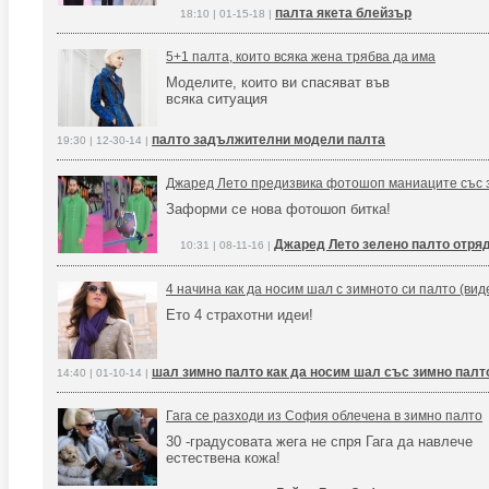
палта якета блейзър
18:10 | 01-15-18 |
5+1 палта, които всяка жена трябва да има
Моделите, които ви спасяват във
всяка ситуация
палто задължителни модели палта
19:30 | 12-30-14 |
Джаред Лето предизвика фотошоп маниаците със 
Заформи се нова фотошоп битка!
Джаред Лето зелено палто отря
10:31 | 08-11-16 |
4 начина как да носим шал с зимното си палто (вид
Ето 4 страхотни идеи!
шал зимно палто как да носим шал със зимно палт
14:40 | 01-10-14 |
Гага се разходи из София облечена в зимно палто
30 -градусовата жега не спря Гага да навлече
естествена кожа!