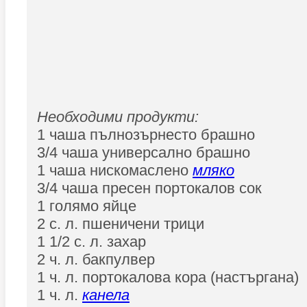
Необходими продукти:
1 чаша пълнозърнесто брашно
3/4 чаша универсално брашно
1 чаша нискомаслено
мляко
3/4 чаша пресен портокалов сок
1 голямо яйце
2 с. л. пшеничени трици
1 1/2 с. л. захар
2 ч. л. бакпулвер
1 ч. л. портокалова кора (настъргана)
1 ч. л.
канела