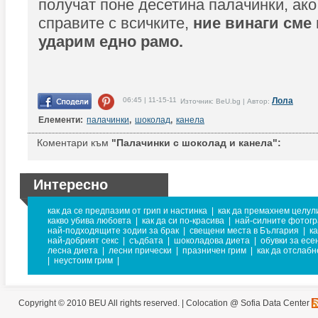
получат поне десетина палачинки, ако
справите с всичките,
ние винаги сме
ударим едно рамо.
06:45 | 11-15-11
Лола
Източник: BeU.bg | Автор:
Елементи:
палачинки
,
шоколад
,
канела
Коментари към
"Палачинки с шоколад и канела":
Интересно
как да се предпазим от грип и настинка
|
как да премахнем целул
какво убива любовта
|
как да си по-красива
|
най-силните фотог
най-подходящите зодии за брак
|
свещени места в България
|
ка
най-добрият секс
|
съдбата
|
шоколадова диета
|
обувки за есе
лесна диета
|
лесни прически
|
празничен грим
|
как да отслабн
|
неустоим грим
|
Copyright © 2010 BEU All rights reserved. |
Colocation @ Sofia Data Center