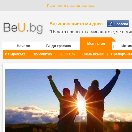
Палачинки с шоколад и канела
Вдъхновението ми днес
“Цялата прелест на миналото е, че е мин
Моят стил
Начало
Бъди красива
Инти
|
|
|
Из мрежата
Любопитно
01.00 a.m.
Сама вкъщи
Препоръча
|
|
|
|