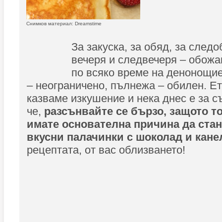
Снимков материал: Dreamstime
За закуска, за обяд, за следо
вечеря и следвечеря – обож
по всяко време на денонощие
– неограничено, пълнежа – обилен. Ет
казваме изкушение и нека днес е за с
че,
разсънвайте се бързо, защото т
имате основателна причина да стан
вкусни палачинки с шоколад и кане
рецептата, от вас облизването!