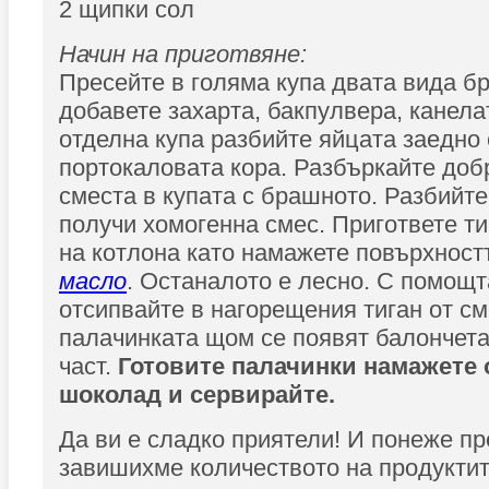
2 щипки сол
Начин на приготвяне:
Пресейте в голяма купа двата вида б
добавете захарта, бакпулвера, канела
отделна купа разбийте яйцата заедно 
портокаловата кора. Разбъркайте доб
сместа в купата с брашното. Разбийте
получи хомогенна смес. Пригответе тиг
на котлона като намажете повърхност
масло
. Останалото е лесно. С помощт
отсипвайте в нагорещения тиган от см
палачинката щом се появят балончета
част.
Готовите палачинки намажете 
шоколад и сервирайте.
Да ви е сладко приятели! И понеже п
завишихме количеството на продуктите