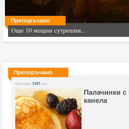
Препоръчано
Още 10 мощни сутрешни...
Препоръчано
3187
Прочетена:
пъти
Палачинки с
канела