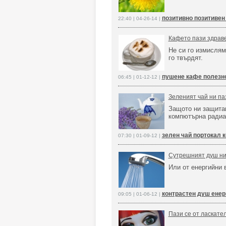
позитивно позитивен
22:40 | 04-26-14 |
Кафето пази здрав
Не си го измислям
го твърдят.
пушене кафе полезн
06:45 | 01-12-12 |
Зеленият чай ни па
Защото ни защита
компютърна радиа
зелен чай портокал 
07:30 | 01-09-12 |
Сутрешният душ ни
Или от енергийни 
контрастен душ енер
09:05 | 01-06-12 |
Пази се от ласкате