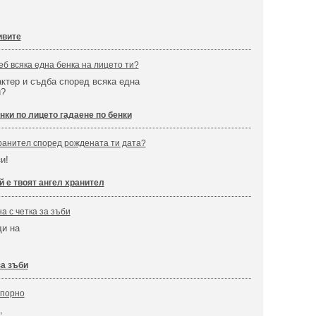
ивите
еб всяка една бенка на лицето ти?
актер и съдба според всяка една
и?
нки по лицето гадаене по бенки
хранител според рождената ти дата?
и!
й е твоят ангел хранител
а с четка за зъби
щи на
за зъби
 порно
,