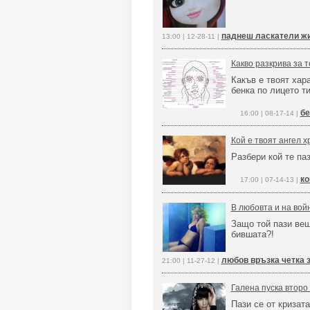
паднеш ласкатели ж
13:00 | 12-28-11 |
Какво разкрива за т
Какъв е твоят хар
бенка по лицето т
бе
16:00 | 08-17-14 |
Кой е твоят ангел 
Разбери кой те паз
ко
17:00 | 07-14-13 |
В любовта и на войн
Защо той пази ве
бившата?!
любов връзка четка 
21:00 | 11-27-12 |
Галена пуска второ
Пази се от кризата