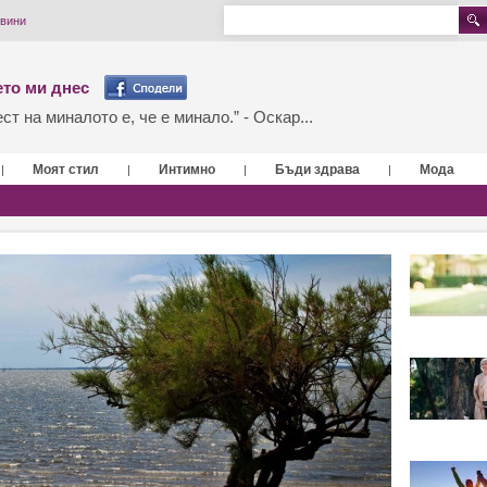
овини
то ми днес
т на миналото е, че е минало.” - Оскар...
Моят стил
Интимно
Бъди здрава
Мода
|
|
|
|