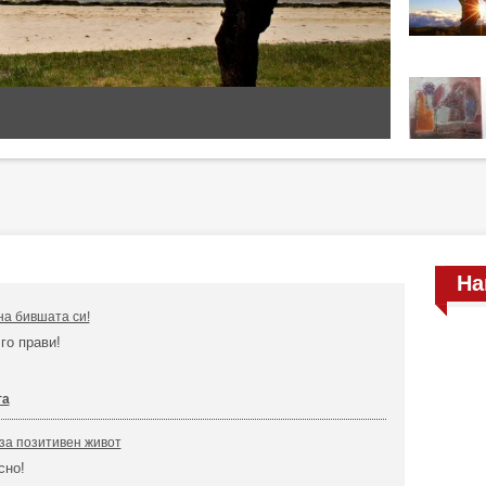
На
на бившата си!
го прави!
та
за позитивен живот
ясно!