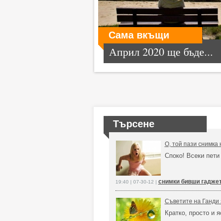
Сама вкъщи
Април 2020 ще бъде...
Търсене
О, той пази снимка 
Споко! Всеки пети 
снимки бивши гадже
19:40 | 07-30-12 |
Съветите на Ганди 
Кратко, просто и 