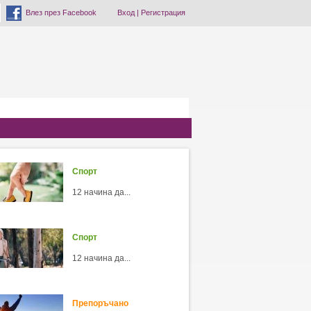
Влез през Facebook
Вход
|
Регистрация
Спорт
12 начина да...
Спорт
12 начина да...
Препоръчано