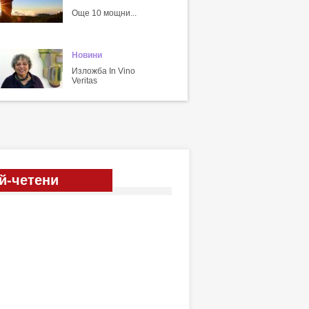
Още 10 мощни...
Новини
Изложба In Vino
Veritas
й-четени