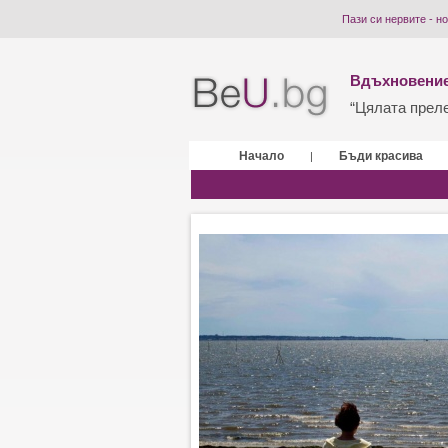
Пази си нервите - н
Вдъхновение
“Цялата прелес
Начало
Бъди красива
|