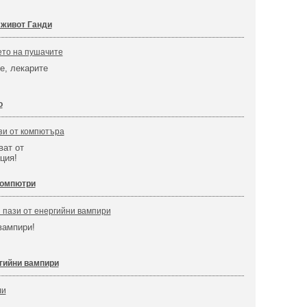
 живот Ганди
ето на пушачите
е, лекарите
о
зи от компютъра
ват от
ция!
компютри
 пази от енергийни вампири
вампири!
гийни вампири
ли